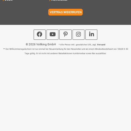
VERTRAG WIDERRUFEN
© 2026 Voltking GmbH
* Alle Preise inkl. gesetzlicher USt., zzgl.
Versand
** Der Willkommensgutschein ist nur einmal bei Neuanmeldung für den Newsletter und ab einem Mindestbestellwert von 100,00 € 30
Tage gültig. Er ist nicht mit anderen Rabattaktionen kombinierbar sowie Bar auszahlbar.