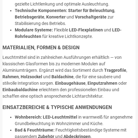
gezielte Lichtlenkung und optimale Ausleuchtung.
Technische Komponenten:
Starter für Beleuchtung
,
Betriebsgeräte
,
Konverter
und
Vorschaltgeräte
zur
Stabilisierung des Betriebs.
Modulare Systeme:
Flexible
LED-Flexplatinen
und
LED-
Rohrleuchten
für kreative Lichtkonzepte.
MATERIALIEN, FORMEN & DESIGN
Leuchtmittel sind in zahlreichen Ausführungen erhältlich — von
klassischen Glasformen bis zu modernen Modulen auf
Aluminiumträgern. Ergänzt wird das Sortiment durch
Tragprofile
,
Rahmen
,
Holzsockel
und
Baldachine
, die für eine saubere und
stilvolle Integration sorgen.
Einbaugehäuse
,
Einputzrahmen
oder
Einbaubaldachine
erleichtern den professionellen Einbau und
schaffen eine optisch ansprechende Lichtarchitektur.
EINSATZBEREICHE & TYPISCHE ANWENDUNGEN
Wohnbereich:
LED-Leuchtmittel
in warmweiß für angenehme
Grundbeleuchtung in Wohnzimmer und Küche.
Bad & Feuchträume:
Feuchtigkeitsbeständige Systeme mit
passendem
Zubehör
und
Abdeckringen
.