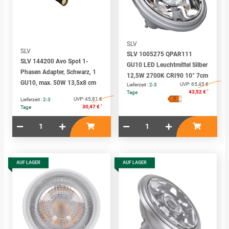
SLV
SLV
SLV 1005275 QPAR111
SLV 144200 Avo Spot 1-
GU10 LED Leuchtmittel Silber
Phasen Adapter, Schwarz, 1
12,5W 2700K CRI90 10° 7cm
GU10, max. 50W 13,5x8 cm
UVP:
65,45 €
Lieferzeit :
2-3
*
43,52 €
Tage
F
A
UVP:
45,81 €
Lieferzeit :
2-3
↑
G
*
30,47 €
Tage
AUF LAGER
AUF LAGER