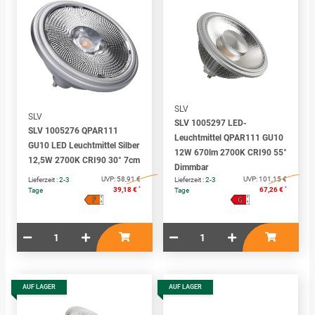
SLV
SLV
SLV 1005297 LED-
SLV 1005276 QPAR111
Leuchtmittel QPAR111 GU10
GU10 LED Leuchtmittel Silber
12W 670lm 2700K CRI90 55°
12,5W 2700K CRI90 30° 7cm
Dimmbar
UVP:
58,91 €
UVP:
101,15 €
Lieferzeit :
2-3
Lieferzeit :
2-3
*
*
39,18 €
67,26 €
Tage
Tage
F
G
A
A
↑
↑
G
G
AUF LAGER
AUF LAGER