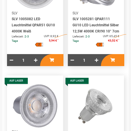
SLV
SLV
SLV 1005082 LED
SLV 1005281 QPAR111
Leuchtmittel QPAR51 GU10
GU10 LED Leuchtmittel Silber
4000K Weiß
12,5W 4000K CRI90 10° 7cm
UVP:
8,93 €
UVP:
65,45 €
Lieferzeit :
2-3
Lieferzeit :
2-3
*
*
5,94 €
43,52 €
Tage
Tage
F
F
A
A
↑
↑
G
G
AUF LAGER
AUF LAGER