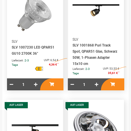
SLV
SLV
SLV 1001868 Puri Track
SLV 1007230 LED QPAR51
Spot, QPAR51 Glas, Schwarz
GU10 2700K 36°
50W, 1-Phasen Adapter
UVP:
6,54 €
Lieferzeit :
2-3
15x10 cm
*
4,36 €
Tage
E
A
UVP:
53,55 €
Lieferzeit :
2-3
↑
G
*
35,61 €
Tage
AUF LAGER
AUF LAGER