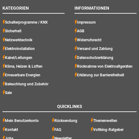
KATEGORIEN
INFORMATIONEN
Schalterprogramme / KNX
Impressum
Sicherheit
AGB
Netzwerktechnik
Widerrufsrecht
Elektroinstallation
Versand und Zahlung
Kabel/Leitungen
Datenschutzerklärung
Klima, Heizen & Lüften
Rücknahme von Elektroaltgeräten
Erneuerbare Energien
Erklärung zur Barrierefreiheit
Beleuchtung und Zubehör
Sale
QUICKLINKS
Mein Benutzerkonto
Rücksendung
Themenwelten
Kontakt
FAQ
Voltking-Ratgeber
Jobs
Newsletter