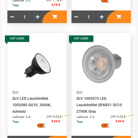
F
UVP:
7,14 €
Lieferzeit :
2-3
↑
G
*
4,75 €
Tage
AUF LAGER
AUF LAGER
SLV
SLV
SLV LED Leuchtmittel
SLV 1005075 LED
1005080 GU10, 3000K,
Leuchtmittel QPAR51 GU10
schwarz
2700K Grau
UVP:
8,93 €
UVP:
8,93 €
Lieferzeit :
2-3
Lieferzeit :
2-3
*
*
5,94 €
5,94 €
Tage
Tage
F
F
A
A
↑
↑
G
G