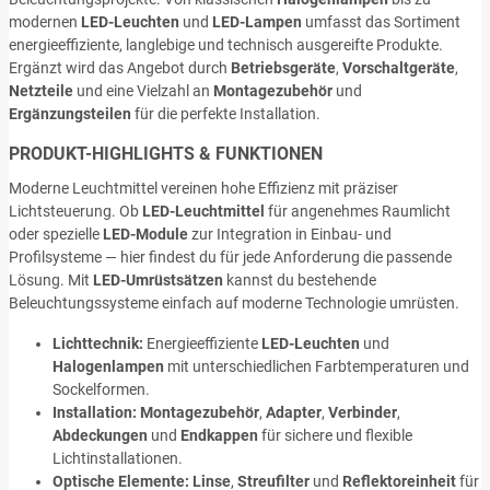
modernen
LED-Leuchten
und
LED-Lampen
umfasst das Sortiment
energieeffiziente, langlebige und technisch ausgereifte Produkte.
Ergänzt wird das Angebot durch
Betriebsgeräte
,
Vorschaltgeräte
,
Netzteile
und eine Vielzahl an
Montagezubehör
und
Ergänzungsteilen
für die perfekte Installation.
PRODUKT-HIGHLIGHTS & FUNKTIONEN
Moderne Leuchtmittel vereinen hohe Effizienz mit präziser
Lichtsteuerung. Ob
LED-Leuchtmittel
für angenehmes Raumlicht
oder spezielle
LED-Module
zur Integration in Einbau- und
Profilsysteme — hier findest du für jede Anforderung die passende
Lösung. Mit
LED-Umrüstsätzen
kannst du bestehende
Beleuchtungssysteme einfach auf moderne Technologie umrüsten.
Lichttechnik:
Energieeffiziente
LED-Leuchten
und
Halogenlampen
mit unterschiedlichen Farbtemperaturen und
Sockelformen.
Installation:
Montagezubehör
,
Adapter
,
Verbinder
,
Abdeckungen
und
Endkappen
für sichere und flexible
Lichtinstallationen.
Optische Elemente:
Linse
,
Streufilter
und
Reflektoreinheit
für