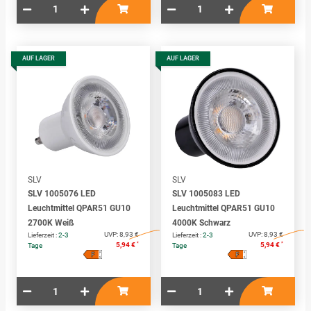
AUF LAGER
AUF LAGER
SLV
SLV
SLV 1005076 LED
SLV 1005083 LED
Leuchtmittel QPAR51 GU10
Leuchtmittel QPAR51 GU10
2700K Weiß
4000K Schwarz
UVP:
8,93 €
UVP:
8,93 €
Lieferzeit :
2-3
Lieferzeit :
2-3
*
*
5,94 €
5,94 €
Tage
Tage
F
F
A
A
↑
↑
G
G