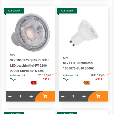
AUF LAGER
AUF LAGER
SLV
SLV
SLV 1005273 QPAR51 GU10
SLV LED Leuchtmittel
LED Leuchtmittel 6W 2200
1005079 GU10 3000K
2700K CRI90 36° 5,4cm
UVP:
11,89 €
UVP:
8,93 €
Lieferzeit :
2-3
Lieferzeit :
2-3
*
*
7,91 €
5,94 €
Tage
Tage
G
F
A
A
↑
↑
G
G