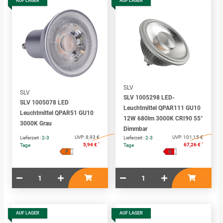
AUF LAGER
AUF LAGER
SLV
SLV
SLV 1005298 LED-
SLV 1005078 LED
Leuchtmittel QPAR111 GU10
Leuchtmittel QPAR51 GU10
12W 680lm 3000K CRI90 55°
3000K Grau
Dimmbar
UVP:
8,93 €
UVP:
101,15 €
Lieferzeit :
2-3
Lieferzeit :
2-3
*
*
5,94 €
67,26 €
Tage
Tage
F
G
A
A
↑
↑
G
G
AUF LAGER
AUF LAGER