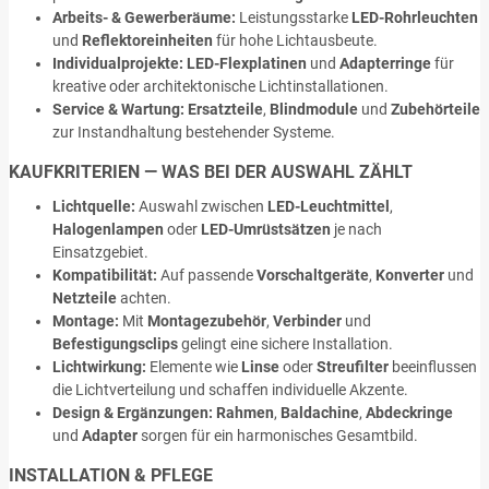
Arbeits- & Gewerberäume:
Leistungsstarke
LED-Rohrleuchten
und
Reflektoreinheiten
für hohe Lichtausbeute.
Individualprojekte:
LED-Flexplatinen
und
Adapterringe
für
kreative oder architektonische Lichtinstallationen.
Service & Wartung:
Ersatzteile
,
Blindmodule
und
Zubehörteile
zur Instandhaltung bestehender Systeme.
KAUFKRITERIEN — WAS BEI DER AUSWAHL ZÄHLT
Lichtquelle:
Auswahl zwischen
LED-Leuchtmittel
,
Halogenlampen
oder
LED-Umrüstsätzen
je nach
Einsatzgebiet.
Kompatibilität:
Auf passende
Vorschaltgeräte
,
Konverter
und
Netzteile
achten.
Montage:
Mit
Montagezubehör
,
Verbinder
und
Befestigungsclips
gelingt eine sichere Installation.
Lichtwirkung:
Elemente wie
Linse
oder
Streufilter
beeinflussen
die Lichtverteilung und schaffen individuelle Akzente.
Design & Ergänzungen:
Rahmen
,
Baldachine
,
Abdeckringe
und
Adapter
sorgen für ein harmonisches Gesamtbild.
INSTALLATION & PFLEGE