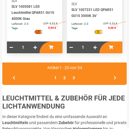
SLV
SLV
SLV 1005081 LED
SLV 1007231 LED QPAR51
Leuchtmittel QPAR51 GU10
GU10 3000K 36°
4000K Grau
UVP:
8,93 €
UVP:
6,54 €
Lieferzeit :
2-3
Lieferzeit :
2-3
*
*
5,94 €
4,36 €
Tage
Tage
F
E
A
A
↑
↑
G
G
Artikel 1 - 20 von 54
1
2
3
LEUCHTMITTEL & ZUBEHÖR FÜR JEDE
LICHTANWENDUNG
In dieser Kategorie findest du eine umfassende Auswahl an
Leuchtmitteln
und passendem
Zubehör
für professionelle und private
Beleuchtungsprojekte. Von klassischen
Halogenlampen
bis zu