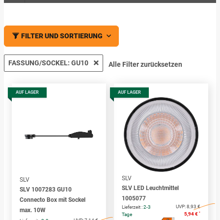
FILTER UND SORTIERUNG
FASSUNG/SOCKEL: GU10
Alle Filter zurücksetzen
AUF LAGER
AUF LAGER
SLV
SLV
SLV LED Leuchtmittel
SLV 1007283 GU10
1005077
Connecto Box mit Sockel
UVP:
8,93 €
Lieferzeit :
2-3
max. 10W
*
5,94 €
Tage
A