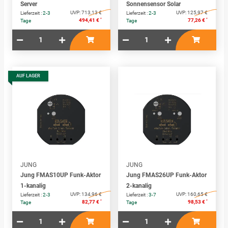
Server
Sonnensensor Solar
UVP:
713,13 €
UVP:
125,97 €
Lieferzeit :
2-3
Lieferzeit :
2-3
*
*
494,41 €
77,26 €
Tage
Tage
AUF LAGER
JUNG
JUNG
Jung FMAS10UP Funk-Aktor
Jung FMAS26UP Funk-Aktor
1-kanalig
2-kanalig
UVP:
134,96 €
UVP:
160,65 €
Lieferzeit :
2-3
Lieferzeit :
3-7
*
*
82,77 €
98,53 €
Tage
Tage