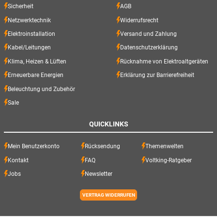
Sicherheit
AGB
Netzwerktechnik
Widerrufsrecht
Elektroinstallation
Versand und Zahlung
Kabel/Leitungen
Datenschutzerklärung
Klima, Heizen & Lüften
Rücknahme von Elektroaltgeräten
Erneuerbare Energien
Erklärung zur Barrierefreiheit
Beleuchtung und Zubehör
Sale
QUICKLINKS
Mein Benutzerkonto
Rücksendung
Themenwelten
Kontakt
FAQ
Voltking-Ratgeber
Jobs
Newsletter
VERTRAG WIDERRUFEN