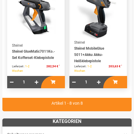
Steinel
Steinel
Steinel MobileGlue
Steinel GlueMatic7011Ko.-
5011+Akku Akku-
Set Kofferset-Klebepistole
Heißklebepistole
*
*
Lieferzeit :
1-2
282,54 €
Lieferzeit :
1-2
203,63 €
Wochen
Wochen
Artikel 1 - 8 von 8
KATEGORIEN