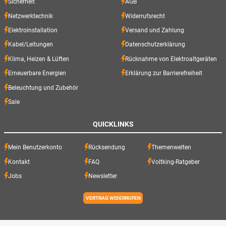
Sicherheit
AGB
Netzwerktechnik
Widerrufsrecht
Elektroinstallation
Versand und Zahlung
Kabel/Leitungen
Datenschutzerklärung
Klima, Heizen & Lüften
Rücknahme von Elektroaltgeräten
Erneuerbare Energien
Erklärung zur Barrierefreiheit
Beleuchtung und Zubehör
Sale
QUICKLINKS
Mein Benutzerkonto
Rücksendung
Themenwelten
Kontakt
FAQ
Voltking-Ratgeber
Jobs
Newsletter
VERTRAG WIDERRUFEN