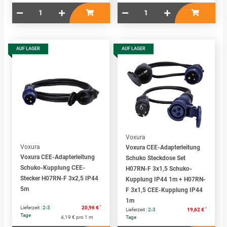
AUF LAGER
AUF LAGER
Voxura
Voxura
Voxura CEE-Adapterleitung
Voxura CEE-Adapterleitung
Schuko Steckdose Set
Schuko-Kupplung CEE-
H07RN-F 3x1,5 Schuko-
Stecker H07RN-F 3x2,5 IP44
Kupplung IP44 1m + H07RN-
5m
F 3x1,5 CEE-Kupplung IP44
1m
*
Lieferzeit :
2-3
20,96 €
*
Lieferzeit :
2-3
19,62 €
Tage
4,19 € pro 1 m
Tage