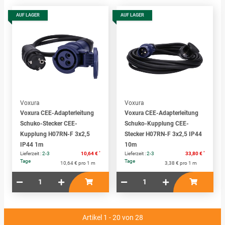
AUF LAGER
AUF LAGER
Voxura
Voxura
Voxura CEE-Adapterleitung
Voxura CEE-Adapterleitung
Schuko-Stecker CEE-
Schuko-Kupplung CEE-
Kupplung H07RN-F 3x2,5
Stecker H07RN-F 3x2,5 IP44
IP44 1m
10m
*
*
Lieferzeit :
2-3
10,64 €
Lieferzeit :
2-3
33,80 €
Tage
Tage
10,64 € pro 1 m
3,38 € pro 1 m
Artikel 1 - 20 von 28