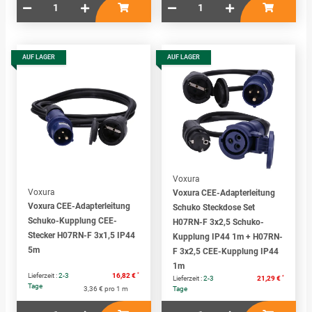
AUF LAGER
AUF LAGER
Voxura
Voxura
Voxura CEE-Adapterleitung
Voxura CEE-Adapterleitung
Schuko Steckdose Set
Schuko-Kupplung CEE-
H07RN-F 3x2,5 Schuko-
Stecker H07RN-F 3x1,5 IP44
Kupplung IP44 1m + H07RN-
5m
F 3x2,5 CEE-Kupplung IP44
1m
*
Lieferzeit :
2-3
16,82 €
*
Lieferzeit :
2-3
21,29 €
Tage
3,36 € pro 1 m
Tage