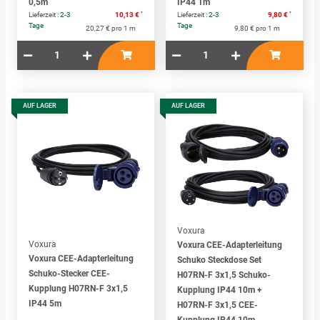
0,5m
IP44 1m
*
*
Lieferzeit :
2-3
10,13 €
Lieferzeit :
2-3
9,80 €
Tage
Tage
20,27 € pro 1 m
9,80 € pro 1 m
AUF LAGER
AUF LAGER
Voxura
Voxura
Voxura CEE-Adapterleitung
Voxura CEE-Adapterleitung
Schuko Steckdose Set
Schuko-Stecker CEE-
H07RN-F 3x1,5 Schuko-
Kupplung H07RN-F 3x1,5
Kupplung IP44 10m +
IP44 5m
H07RN-F 3x1,5 CEE-
Kupplung IP44 10m