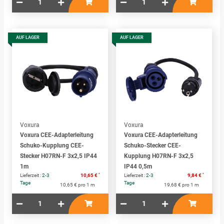
AUF LAGER
AUF LAGER
Voxura
Voxura
Voxura CEE-Adapterleitung
Voxura CEE-Adapterleitung
Schuko-Kupplung CEE-
Schuko-Stecker CEE-
Stecker H07RN-F 3x2,5 IP44
Kupplung H07RN-F 3x2,5
1m
IP44 0,5m
*
*
Lieferzeit :
2-3
10,65 €
Lieferzeit :
2-3
9,84 €
Tage
Tage
10,65 € pro 1 m
19,68 € pro 1 m