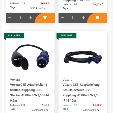
*
Lieferzeit :
2-3
16,81 €
*
Lieferzeit :
2-3
51,07 €
Tage
3,36 € pro 1 m
Tage
AUF LAGER
AUF LAGER
Voxura
Voxura
Voxura CEE-Adapterleitung
Voxura CEE-Adapterleitung
Schuko-Kupplung CEE-
Schuko-Stecker CEE-
Stecker H07RN-F 3x1,5 IP44
Kupplung H07RN-F 3x1,5
0,5m
IP44 10m
*
*
Lieferzeit :
2-3
9,45 €
Lieferzeit :
2-3
25,53 €
Tage
Tage
18,90 € pro 1 m
2,55 € pro 1 m