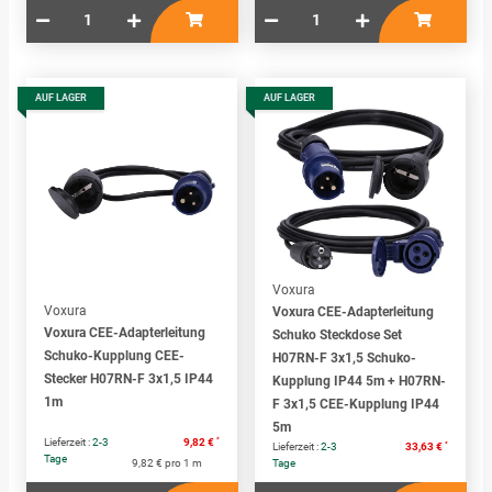
AUF LAGER
AUF LAGER
Voxura
Voxura
Voxura CEE-Adapterleitung
Voxura CEE-Adapterleitung
Schuko Steckdose Set
Schuko-Kupplung CEE-
H07RN-F 3x1,5 Schuko-
Stecker H07RN-F 3x1,5 IP44
Kupplung IP44 5m + H07RN-
1m
F 3x1,5 CEE-Kupplung IP44
5m
*
Lieferzeit :
2-3
9,82 €
*
Lieferzeit :
2-3
33,63 €
Tage
9,82 € pro 1 m
Tage