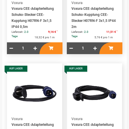
Voxura
Voxura
Voxura CEE-Adapterleitung
Voxura CEE-Adapterleitung
Schuko-Stecker CEE-
Schuko-Kupplung CEE-
Kupplung H07RN-F 3x1,5
Stecker H07RN-F 3x1,5 IP44
IP44 0,5m
2m
*
*
Lieferzeit :
2-3
9,16 €
Lieferzeit :
2-3
11,51 €
Tage
Tage
18,32 € pro 1 m
5,76 € pro 1 m
AUF LAGER
AUF LAGER
Voxura
Voxura
Voxura CEE-Adapterleitung
Voxura CEE-Adapterleitung