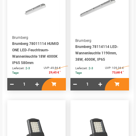
Brumberg
Brumberg
Brumberg 78011114 HUMID
Brumberg 78114114 LED-
ONE LED-Feuchtraum-
Wannenleuchte 1190mm,
Wannenleuchte 18W 4000K
38W, 4000K, IP65
IP65 580mm
UVP:
49,86 €
UVP:
109,36 €
Lieferzeit :
2-3
Lieferzeit :
2-3
*
*
29,45 €
73,68 €
Tage
Tage