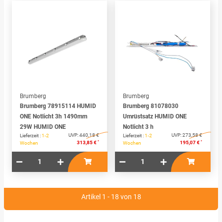
Brumberg
Brumberg
Brumberg 78915114 HUMID
Brumberg 81078030
ONE Notlicht 3h 1490mm
Umrüstsatz HUMID ONE
29W HUMID ONE
Notlicht 3 h
UVP:
440,18 €
UVP:
273,58 €
Lieferzeit :
1-2
Lieferzeit :
1-2
*
*
313,85 €
195,07 €
Wochen
Wochen
Artikel 1 - 18 von 18