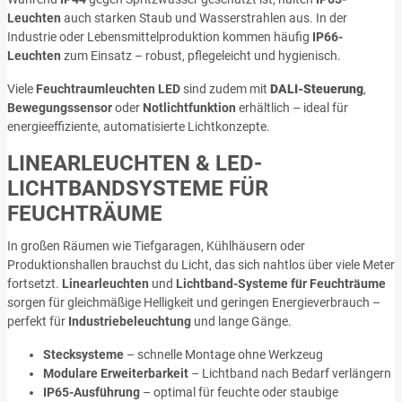
Leuchten
auch starken Staub und Wasserstrahlen aus. In der
Industrie oder Lebensmittelproduktion kommen häufig
IP66-
Leuchten
zum Einsatz – robust, pflegeleicht und hygienisch.
Viele
Feuchtraumleuchten LED
sind zudem mit
DALI-Steuerung
,
Bewegungssensor
oder
Notlichtfunktion
erhältlich – ideal für
energieeffiziente, automatisierte Lichtkonzepte.
LINEARLEUCHTEN & LED-
LICHTBANDSYSTEME FÜR
FEUCHTRÄUME
In großen Räumen wie Tiefgaragen, Kühlhäusern oder
Produktionshallen brauchst du Licht, das sich nahtlos über viele Meter
fortsetzt.
Linearleuchten
und
Lichtband-Systeme für Feuchträume
sorgen für gleichmäßige Helligkeit und geringen Energieverbrauch –
perfekt für
Industriebeleuchtung
und lange Gänge.
Stecksysteme
– schnelle Montage ohne Werkzeug
Modulare Erweiterbarkeit
– Lichtband nach Bedarf verlängern
IP65-Ausführung
– optimal für feuchte oder staubige