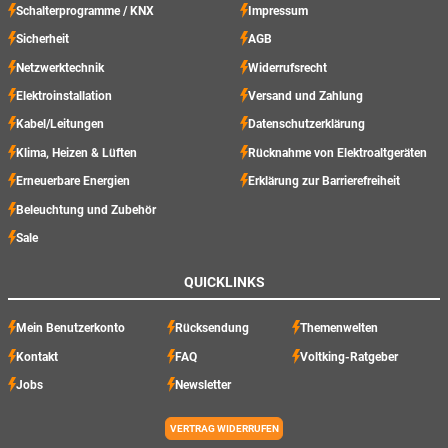
Schalterprogramme / KNX
Impressum
Sicherheit
AGB
Netzwerktechnik
Widerrufsrecht
Elektroinstallation
Versand und Zahlung
Kabel/Leitungen
Datenschutzerklärung
Klima, Heizen & Lüften
Rücknahme von Elektroaltgeräten
Erneuerbare Energien
Erklärung zur Barrierefreiheit
Beleuchtung und Zubehör
Sale
QUICKLINKS
Mein Benutzerkonto
Rücksendung
Themenwelten
Kontakt
FAQ
Voltking-Ratgeber
Jobs
Newsletter
VERTRAG WIDERRUFEN