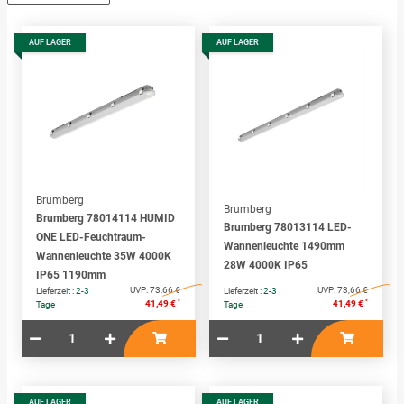
AUF LAGER
AUF LAGER
Brumberg
Brumberg
Brumberg 78014114 HUMID
Brumberg 78013114 LED-
ONE LED-Feuchtraum-
Wannenleuchte 1490mm
Wannenleuchte 35W 4000K
28W 4000K IP65
IP65 1190mm
UVP:
73,66 €
UVP:
73,66 €
Lieferzeit :
2-3
Lieferzeit :
2-3
*
*
41,49 €
41,49 €
Tage
Tage
AUF LAGER
AUF LAGER