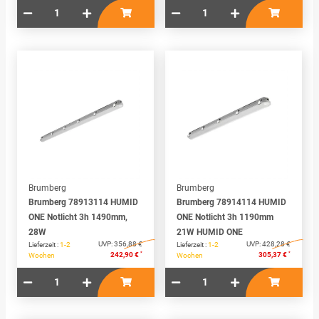
Brumberg
Brumberg
Brumberg 78913114 HUMID
Brumberg 78914114 HUMID
ONE Notlicht 3h 1490mm,
ONE Notlicht 3h 1190mm
28W
21W HUMID ONE
UVP:
356,88 €
UVP:
428,28 €
Lieferzeit :
1-2
Lieferzeit :
1-2
*
*
242,90 €
305,37 €
Wochen
Wochen