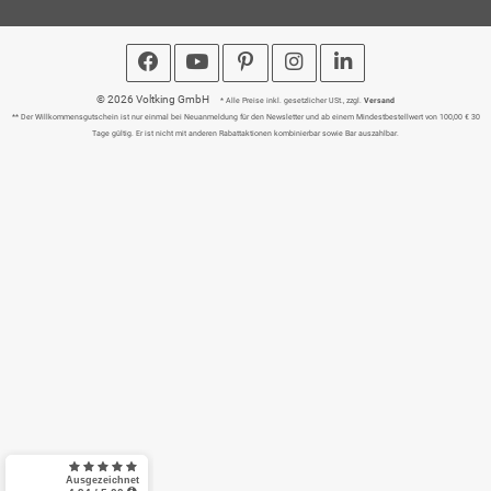
© 2026 Voltking GmbH
* Alle Preise inkl. gesetzlicher USt., zzgl.
Versand
** Der Willkommensgutschein ist nur einmal bei Neuanmeldung für den Newsletter und ab einem Mindestbestellwert von 100,00 € 30
Tage gültig. Er ist nicht mit anderen Rabattaktionen kombinierbar sowie Bar auszahlbar.