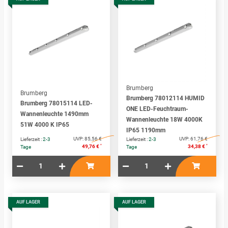
Brumberg
Brumberg
Brumberg 78012114 HUMID
Brumberg 78015114 LED-
ONE LED-Feuchtraum-
Wannenleuchte 1490mm
Wannenleuchte 18W 4000K
51W 4000 K IP65
IP65 1190mm
UVP:
85,56 €
UVP:
61,76 €
Lieferzeit :
2-3
Lieferzeit :
2-3
*
*
49,76 €
34,38 €
Tage
Tage
AUF LAGER
AUF LAGER