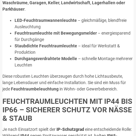
Waschräume
, Garagen, Keller, Landwirtschaft, Lagerhallen oder
Parkhäuser
.
LED-Feuchtraumwannenleuchte
– gleichmäßige, blendfreie
Ausleuchtung
Feuchtraumleuchte mit Bewegungsmelder
– energiesparend
für Durchgänge
Staubdichte Feuchtraumleuchte
– ideal für Werkstatt &
Produktion
Durchgangsverdrahtete Modelle
– schnelle Montage mehrerer
Leuchten
Diese robusten Leuchten überzeugen durch hohe Lichtausbeute,
lange Lebensdauer und einfache Installation. Sie sind ein Muss für
jede
Feuchtraumbeleuchtung
in Wohn- oder Gewerbebereich.
FEUCHTRAUMLEUCHTEN MIT IP44 BIS
IP66 – SICHERER SCHUTZ VOR NÄSSE
& STAUB
Je nach Einsatzort spielt der
IP-Schutzgrad
eine entscheidende Rolle:
Während
IP44
gegen Spritzwasser geschützt ist, halten
IP65-