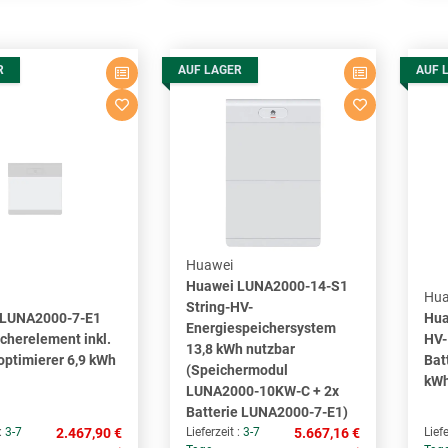
R
AUF LAGER
AUF 
Huawei
Huawei LUNA2000-14-S1
Hua
String-HV-
 LUNA2000-7-E1
Hua
Energiespeichersystem
cherelement inkl.
HV-
13,8 kWh nutzbar
optimierer 6,9 kWh
Bat
(Speichermodul
kWh
LUNA2000-10KW-C + 2x
Batterie LUNA2000-7-E1)
 :
3-7
2.467,90 €
Lieferzeit :
3-7
5.667,16 €
Liefe