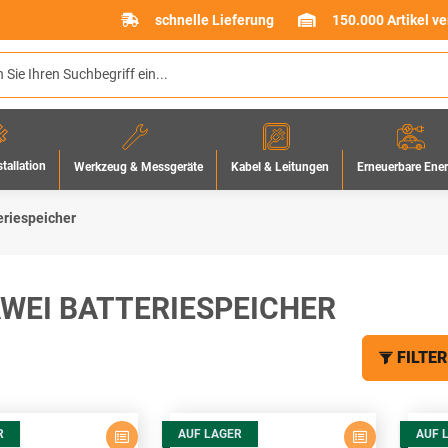
schnelle Lieferung
150.000 Artikel v
stallation
Werkzeug & Messgeräte
Erneuerbare Ene
Kabel & Leitungen
eriespeicher
WEI BATTERIESPEICHER
FILTER
R
AUF LAGER
AUF 