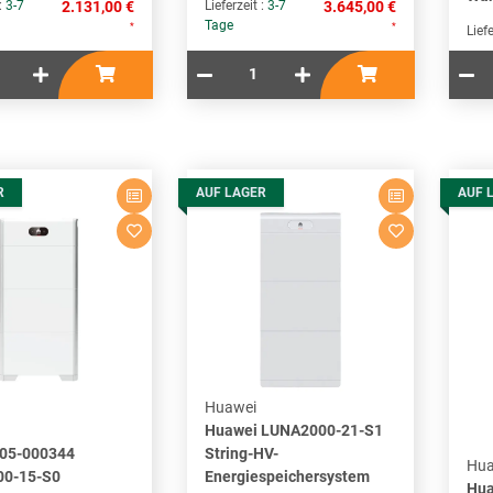
 :
3-7
2.131,00 €
Lieferzeit :
3-7
3.645,00 €
Tage
*
*
Liefe
R
AUF LAGER
AUF 
Huawei
Huawei LUNA2000-21-S1
 05-000344
String-HV-
Hua
00-15-S0
Energiespeichersystem
Hua