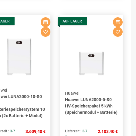
LAGER
AUF LAGER
wei
Huawei
wei LUNA2000-10-S0
Huawei LUNA2000-5-S0
HV-Speicherpaket 5 kWh
teriespeichersystem 10
(Speichermodul + Batterie)
 (2x Batterie + Modul)
rzeit :
3-7
3.609,40 €
Lieferzeit :
3-7
2.103,40 €