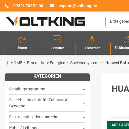
09221 70351-00
support@voltking.de
Home
Elektroin
Sicherheit
Schalter
HOME
Erneuerbare Energien
Speichersysteme
Huawei Batt
KATEGORIEN
HUA
Schalterprogramme
Sicherheitstechnik für Zuhause &
Gewerbe
Elektroinstallationsmaterial
AUF LAGE
Kabel / Leitungen