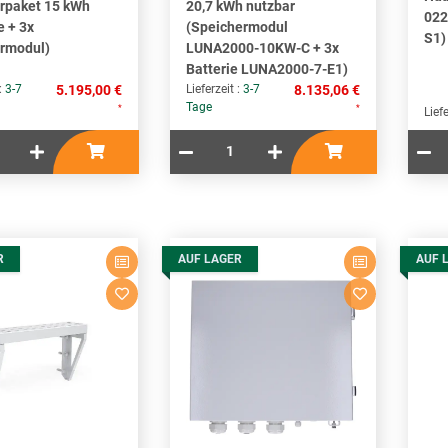
rpaket 15 kWh
20,7 kWh nutzbar
022
e + 3x
(Speichermodul
S1)
rmodul)
LUNA2000-10KW-C + 3x
Batterie LUNA2000-7-E1)
 :
3-7
5.195,00 €
Lieferzeit :
3-7
8.135,06 €
Tage
*
*
Liefe
R
AUF LAGER
AUF 