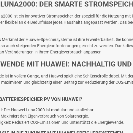
 LUNA2000: DER SMARTE STROMSPEIC
2000 ist ein innovativer Stromspeicher, der speziell für die Nutzung mi
r flexibel an die Bedürfnisse jedes Haushalts angepasst werden. Das be
s Merkmal der Huawei-Speichersysteme ist ihre Erweiterbarkeit. Sie könn
 so auch steigenden Energieanforderungen gerecht zu werden. Dank dies
 an Veränderungen in Ihrem Energieverbrauch anpassen
WENDE MIT HUAWEI: NACHHALTIG UND 
e ist in vollem Gange, und Huawei spielt eine Schlüsselrolle dabei. Mi
maximieren und gleichzeitig einen Beitrag zur Reduzierung der CO2-Emissi
BATTERIESPEICHER PV VON HUAWEI?
tät: Der Huawei Luna2000 ist modular und skalierbar.
z: Maximiert den Eigenverbrauch von Solarenergie.
igkeit: Reduziert CO2-Emissionen und unterstützt die Energiewende.