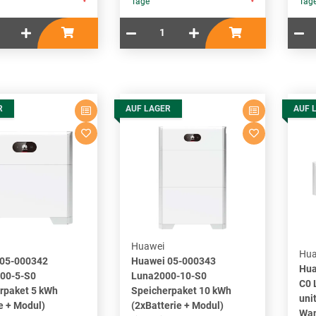
Tage
Tag
*
*
R
AUF LAGER
AUF 
Huawei
Hua
 05-000342
Huawei 05-000343
Hua
00-5-S0
Luna2000-10-S0
C0 
rpaket 5 kWh
Speicherpaket 10 kWh
uni
e + Modul)
(2xBatterie + Modul)
Wan