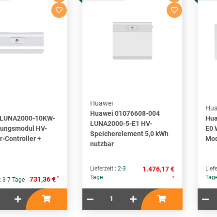
Huawei
Hua
Huawei 01076608-004
 LUNA2000-10KW-
Hua
LUNA2000-5-E1 HV-
tungsmodul HV-
E0 
Speicherelement 5,0 kWh
r-Controller +
Mod
nutzbar
Lieferzeit :
2-3
1.476,17 €
Liefe
Tage
Tag
*
*
731,36 €
 :
3-7 Tage