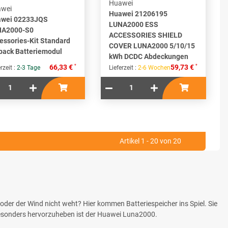
Huawei
wei
Huawei 21206195
wei 02233JQS
LUNA2000 ESS
NA2000-S0
ACCESSORIES SHIELD
essories-Kit Standard
COVER LUNA2000 5/10/15
pack Batteriemodul
kWh DCDC Abdeckungen
*
*
66,33 €
59,73 €
rzeit :
2-3 Tage
Lieferzeit :
2-6 Wochen
Artikel 1 - 20 von 20
oder der Wind nicht weht? Hier kommen Batteriespeicher ins Spiel. Sie
Besonders hervorzuheben ist der Huawei Luna2000.