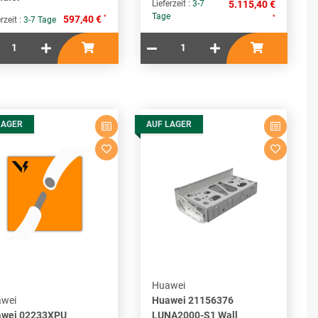
Lieferzeit :
3-7
5.115,40 €
Tage
*
*
597,40 €
rzeit :
3-7 Tage
LAGER
AUF LAGER
Huawei
wei
Huawei 21156376
wei 02233XPU
LUNA2000-S1 Wall