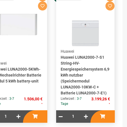
Huawei
Huawei LUNA2000-7-S1
wei
String-HV-
wei LUNA2000-5KWh-
Energiespeichersystem 6,9
Wechselrichter Batterie
kWh nutzbar
ul 5 kWh battery-unit
(Speichermodul
LUNA2000-10KW-C +
Batterie LUNA2000-7-E1)
rzeit :
3-7
1.506,00 €
Lieferzeit :
3-7
3.199,26 €
e
Tage
*
*