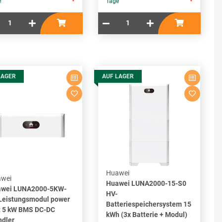
e
Tage
*
*
LAGER
AUF LAGER
Huawei
wei
Huawei LUNA2000-15-S0
wei LUNA2000-5KW-
HV-
Leistungsmodul power
Batteriespeichersystem 15
t 5 kW BMS DC-DC
kWh (3x Batterie + Modul)
dler