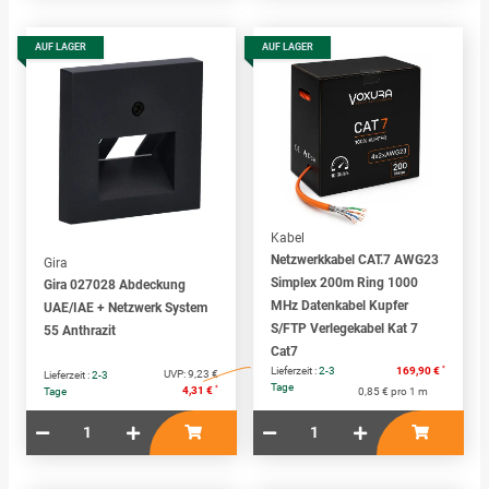
AUF LAGER
AUF LAGER
Kabel
Netzwerkkabel CAT.7 AWG23
Gira
Simplex 200m Ring 1000
Gira 027028 Abdeckung
MHz Datenkabel Kupfer
UAE/IAE + Netzwerk System
S/FTP Verlegekabel Kat 7
55 Anthrazit
Cat7
*
Lieferzeit :
2-3
169,90 €
UVP:
9,23 €
Lieferzeit :
2-3
Tage
*
4,31 €
Tage
0,85 € pro 1 m