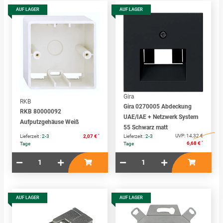
AUF LAGER
AUF LAGER
Gira
RKB
Gira 0270005 Abdeckung
RKB 80000092
UAE/IAE + Netzwerk System
Aufputzgehäuse Weiß
55 Schwarz matt
*
UVP:
14,32 €
Lieferzeit :
2-3
2,07 €
Lieferzeit :
2-3
*
6,68 €
Tage
Tage
AUF LAGER
AUF LAGER