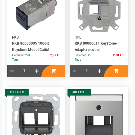
RKB
RKB
RKB 80000005 10Gbit
RKB 80000011 Keystone-
Keystone Modul Cat6A
Adapter neutral
*
*
Lieferzeit :
2-3
2,87 €
Lieferzeit :
2-3
2,78 €
Tage
Tage
AUF LAGER
AUF LAGER