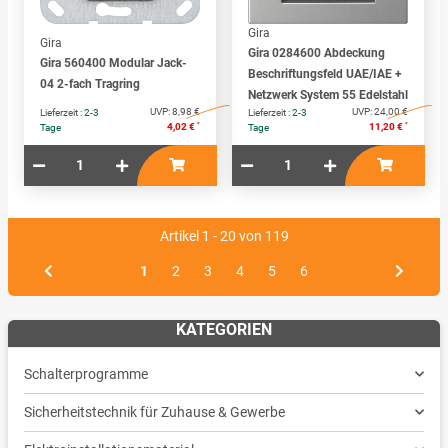
Gira
Gira
Gira 0284600 Abdeckung
Gira 560400 Modular Jack-
Beschriftungsfeld UAE/IAE +
04 2-fach Tragring
Netzwerk System 55 Edelstahl
UVP:
8,98 €
UVP:
24,00 €
Lieferzeit :
2-3
Lieferzeit :
2-3
*
*
4,02 €
11,20 €
Tage
Tage
Artikel 1 - 20 von 119
1
2
3
4
5
6
KATEGORIEN
Schalterprogramme
Sicherheitstechnik für Zuhause & Gewerbe