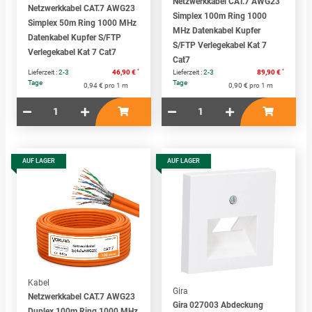
Netzwerkkabel CAT.7 AWG23
Netzwerkkabel CAT.7 AWG23
Simplex 100m Ring 1000
Simplex 50m Ring 1000 MHz
MHz Datenkabel Kupfer
Datenkabel Kupfer S/FTP
S/FTP Verlegekabel Kat 7
Verlegekabel Kat 7 Cat7
Cat7
*
*
Lieferzeit :
2-3
46,90 €
Lieferzeit :
2-3
89,90 €
Tage
Tage
0,94 € pro 1 m
0,90 € pro 1 m
AUF LAGER
AUF LAGER
Kabel
Gira
Netzwerkkabel CAT.7 AWG23
Gira 027003 Abdeckung
Duplex 100m Ring 1000 MHz