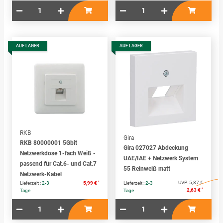
AUF LAGER
AUF LAGER
RKB
Gira
RKB 80000001 5Gbit
Gira 027027 Abdeckung
Netzwerkdose 1-fach Weiß -
UAE/IAE + Netzwerk System
passend für Cat.6- und Cat.7
55 Reinweiß matt
Netzwerk-Kabel
*
UVP:
5,87 €
Lieferzeit :
2-3
5,99 €
Lieferzeit :
2-3
*
2,63 €
Tage
Tage