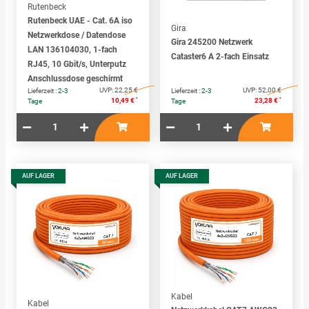
Rutenbeck
Rutenbeck UAE - Cat. 6A iso
Gira
Netzwerkdose / Datendose
Gira 245200 Netzwerk
LAN 136104030, 1-fach
Cataster6 A 2-fach Einsatz
RJ45, 10 Gbit/s, Unterputz
Anschlussdose geschirmt
UVP:
22,25 €
UVP:
52,00 €
Lieferzeit :
2-3
Lieferzeit :
2-3
*
*
10,49 €
23,28 €
Tage
Tage
AUF LAGER
AUF LAGER
Kabel
Kabel