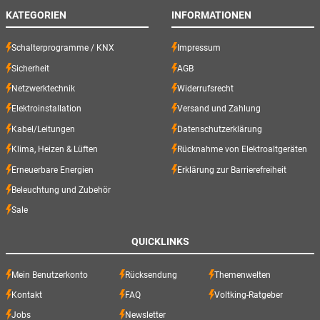
KATEGORIEN
INFORMATIONEN
Schalterprogramme / KNX
Impressum
Sicherheit
AGB
Netzwerktechnik
Widerrufsrecht
Elektroinstallation
Versand und Zahlung
Kabel/Leitungen
Datenschutzerklärung
Klima, Heizen & Lüften
Rücknahme von Elektroaltgeräten
Erneuerbare Energien
Erklärung zur Barrierefreiheit
Beleuchtung und Zubehör
Sale
QUICKLINKS
Mein Benutzerkonto
Rücksendung
Themenwelten
Kontakt
FAQ
Voltking-Ratgeber
Jobs
Newsletter