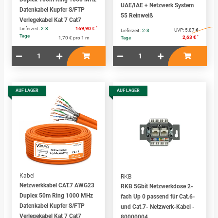
UAE/IAE + Netzwerk System
Datenkabel Kupfer S/FTP
55 Reinweiß
Verlegekabel Kat 7 Cat7
*
Lieferzeit :
2-3
169,90 €
UVP:
5,87 €
Lieferzeit :
2-3
Tage
*
2,63 €
1,70 € pro 1 m
Tage
AUF LAGER
AUF LAGER
Kabel
RKB
Netzwerkkabel CAT.7 AWG23
RKB 5Gbit Netzwerkdose 2-
Duplex 50m Ring 1000 MHz
fach Up 0 passend für Cat.6-
Datenkabel Kupfer S/FTP
und Cat.7- Netzwerk-Kabel -
Verlegekabel Kat 7 Cat7
80000004