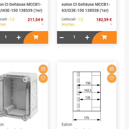
on CI Gehäuse MCCB1-
eaton CI Gehäuse MCCB1-
/I43E-150 138539 (1er)
63/I23E-150 138538 (1er)
rzeit :
1-2
211,54 €
Lieferzeit :
1-2
182,59 €
hen
Wochen
*
*
on
Eaton