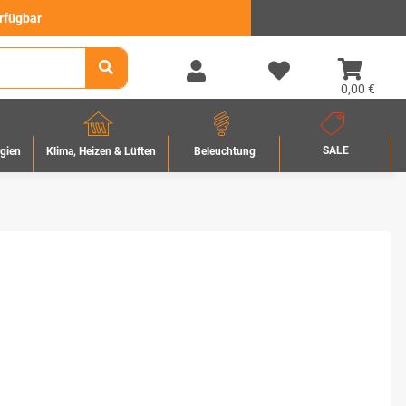
erfügbar
0,00 €
SALE
rgien
Beleuchtung
Klima, Heizen & Lüften