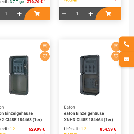
Wochen
*
*
216,76 €
rzeit :
3-7 Tage
on
Eaton
on Einzelgehäuse
eaton Einzelgehäuse
2-CI48E 184463 (1er)
XNH3-CI48E 184464 (1er)
rzeit :
1-2
629,99 €
Lieferzeit :
1-2
854,59 €