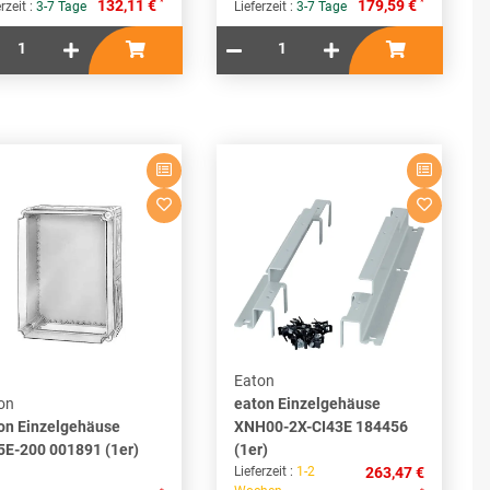
*
*
132,11 €
179,59 €
rzeit :
3-7 Tage
Lieferzeit :
3-7 Tage
Eaton
on
eaton Einzelgehäuse
on Einzelgehäuse
XNH00-2X-CI43E 184456
5E-200 001891 (1er)
(1er)
Lieferzeit :
1-2
263,47 €