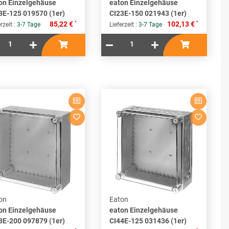
on Einzelgehäuse
eaton Einzelgehäuse
3E-125 019570 (1er)
CI23E-150 021943 (1er)
*
*
85,22 €
102,13 €
rzeit :
3-7 Tage
Lieferzeit :
3-7 Tage
on
Eaton
on Einzelgehäuse
eaton Einzelgehäuse
3E-200 097879 (1er)
CI44E-125 031436 (1er)