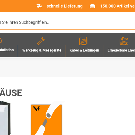
schnelle Lieferung
150.000 Artikel v
stallation
Werkzeug & Messgeräte
Erneuerbare Ene
Kabel & Leitungen
ÄUSE