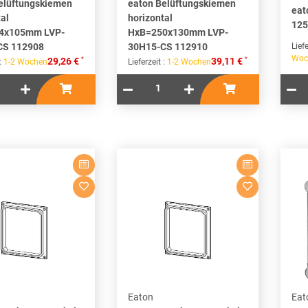
elüftungskiemen
eaton Belüftungskiemen
eat
al
horizontal
125
4x105mm LVP-
HxB=250x130mm LVP-
CS 112908
30H15-CS 112910
Liefe
Woc
*
*
29,26 €
39,11 €
 :
1-2 Wochen
Lieferzeit :
1-2 Wochen
Eaton
Eat