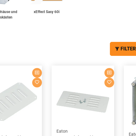
ehäuse und
xEffect Sasy 60i
skästen
FILTER
Eaton
Eat