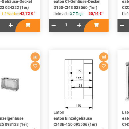
I-Gehäuse-Deckel
eaton CI-Gehäuse-Deckel
eat
23 024322 (1er)
D150-CI43 038560 (1er)
CI2
*
*
42,72 €
55,14 €
 :
1-2 Wochen
Lieferzeit :
3-7 Tage
Liefe
Eaton
Eat
inzelgehäuse
eaton Einzelgehäuse
eat
25 093133 (1er)
CI43E-150 095506 (1er)
CI4