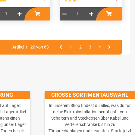
hen
Wochen
*
*
Artikel 1 - 20 von 63
1
2
3
4
ERUNG
GROSSE SORTIMENTAUSWAHL
t auf Lager:
In unserem Shop findest du alles, was du für
ch Lagerartikel
deine Elektroinstallation benötigst– von
stens einen
Schaltern und Steckdosen über Kabel und
ng unser Lager
Verteilerschränke bis hin zu
 Tagen bei dir.
Türsprechanlagen und Leuchten. Starte jetzt