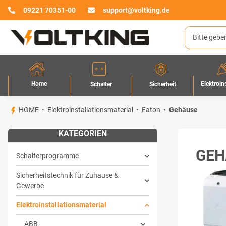
09221 70351-00
support@voltking.de
Home
Elektroin
Sicherheit
Schalter
HOME
Elektroinstallationsmaterial
Eaton
Gehäuse
KATEGORIEN
GEH
Schalterprogramme
Sicherheitstechnik für Zuhause &
Gewerbe
Elektroinstallationsmaterial
ABB