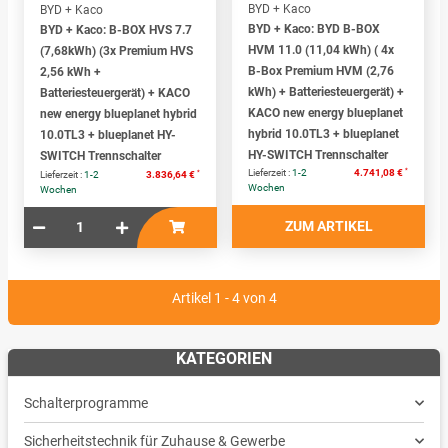
BYD + Kaco
BYD + Kaco
BYD + Kaco: BYD B-BOX
BYD + Kaco: B-BOX HVS 7.7
HVM 11.0 (11,04 kWh) ( 4x
(7,68kWh) (3x Premium HVS
B-Box Premium HVM (2,76
2,56 kWh +
kWh) + Batteriesteuergerät) +
Batteriesteuergerät) + KACO
KACO new energy blueplanet
new energy blueplanet hybrid
hybrid 10.0TL3 + blueplanet
10.0TL3 + blueplanet HY-
HY-SWITCH Trennschalter
SWITCH Trennschalter
*
Lieferzeit :
1-2
4.741,08 €
*
Lieferzeit :
1-2
3.836,64 €
Wochen
Wochen
ZUM ARTIKEL
Artikel 1 - 4 von 4
KATEGORIEN
Schalterprogramme
Sicherheitstechnik für Zuhause & Gewerbe