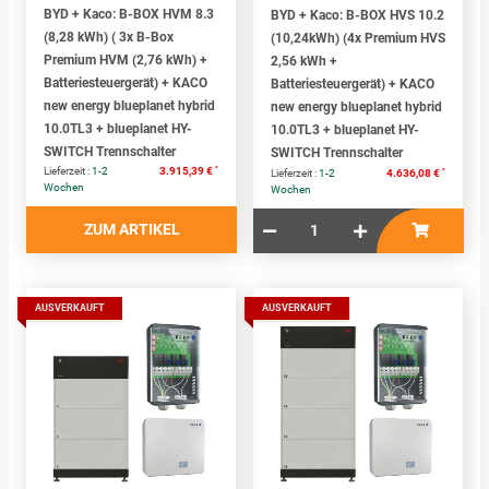
BYD + Kaco: B-BOX HVM 8.3
BYD + Kaco: B-BOX HVS 10.2
(8,28 kWh) ( 3x B-Box
(10,24kWh) (4x Premium HVS
Premium HVM (2,76 kWh) +
2,56 kWh +
Batteriesteuergerät) + KACO
Batteriesteuergerät) + KACO
new energy blueplanet hybrid
new energy blueplanet hybrid
10.0TL3 + blueplanet HY-
10.0TL3 + blueplanet HY-
SWITCH Trennschalter
SWITCH Trennschalter
*
Lieferzeit :
1-2
3.915,39 €
*
Lieferzeit :
1-2
4.636,08 €
Wochen
Wochen
ZUM ARTIKEL
AUSVERKAUFT
AUSVERKAUFT