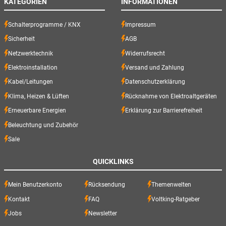
KATEGORIEN
INFORMATIONEN
Schalterprogramme / KNX
Impressum
Sicherheit
AGB
Netzwerktechnik
Widerrufsrecht
Elektroinstallation
Versand und Zahlung
Kabel/Leitungen
Datenschutzerklärung
Klima, Heizen & Lüften
Rücknahme von Elektroaltgeräten
Erneuerbare Energien
Erklärung zur Barrierefreiheit
Beleuchtung und Zubehör
Sale
QUICKLINKS
Mein Benutzerkonto
Rücksendung
Themenwelten
Kontakt
FAQ
Voltking-Ratgeber
Jobs
Newsletter