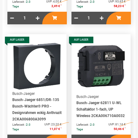
UVP:
4,00 €
UVP:
93,65 €
Lieferzeit :
2-3
Lieferzeit :
2-3
*
*
2,49 €
58,23 €
Tage
Tage
AUF LAGER
AUF LAGER
Busch-Jaeger
Busch-Jaeger
Busch-Jaeger 6851/DR-135
Busch-Jaeger 62811 U-WL
Busch-Wächter® PRO -
Schaltaktor 1-fach, UP
Designrahmen eckig Anthrazit
Wireless 2CKA006710A0032
2CKA006800A3099
UVP:
23,20 €
UVP:
81,16 €
Lieferzeit :
2-3
Lieferzeit :
2-3
*
*
11,07 €
50,46 €
Tage
Tage