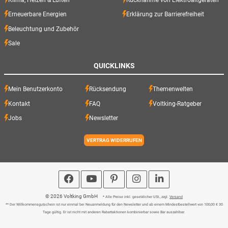
Erneuerbare Energien
Erklärung zur Barrierefreiheit
Beleuchtung und Zubehör
Sale
QUICKLINKS
Mein Benutzerkonto
Rücksendung
Themenwelten
Kontakt
FAQ
Voltking-Ratgeber
Jobs
Newsletter
VERTRAG WIDERRUFEN
© 2026 Voltking GmbH
* Alle Preise inkl. gesetzlicher USt., zzgl.
Versand
** Der Willkommensgutschein ist nur einmal bei Neuanmeldung für den Newsletter und ab einem Mindestbestellwert von 100,00 € 30
Tage gültig. Er ist nicht mit anderen Rabattaktionen kombinierbar sowie Bar auszahlbar.