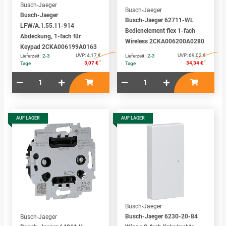
Busch-Jaeger
Busch-Jaeger
Busch-Jaeger
Busch-Jaeger 62711-WL
LFW/A.1.55.11-914
Bedienelement flex 1-fach
Abdeckung, 1-fach für
Wireless 2CKA006200A0280
Keypad 2CKA006199A0163
UVP:
4,17 €
UVP:
69,02 €
Lieferzeit :
2-3
Lieferzeit :
2-3
*
*
3,07 €
34,34 €
Tage
Tage
AUF LAGER
AUF LAGER
Busch-Jaeger
Busch-Jaeger 6230-20-84
Busch-Jaeger