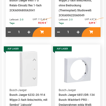
Busch-Jaeger 64811 U
Wippe 2-fach links/rechts,
Relais-Einsatz flex 1-fach
ohne Bedruckung
2CKA006800A3041
(Thermoplast) Studioweiß
2CKA006220A0049
UVP:
112,40 €
UVP:
4,97 €
Lieferzeit :
2-3
Lieferzeit :
2-3
*
*
55,93 €
3,09 €
Tage
Tage
AUF LAGER
AUF LAGER
Busch-Jaeger
Busch-Jaeger
Busch-Jaeger 6232-20-914
Busch-Jaeger 6851/DR-134
Wippe 2-fach links/rechts, mit
Busch-Wächter® PRO -
Symbol "Jalousie"
Designrahmen eckig Weiß