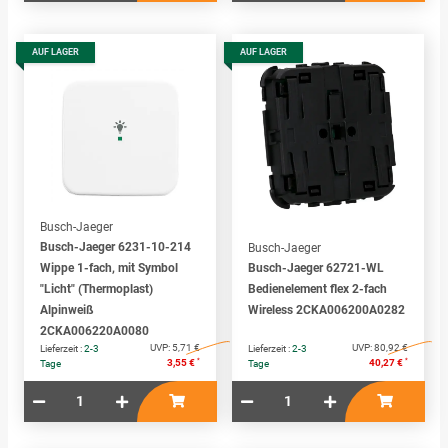
AUF LAGER
AUF LAGER
Busch-Jaeger
Busch-Jaeger 6231-10-214
Busch-Jaeger
Wippe 1-fach, mit Symbol
Busch-Jaeger 62721-WL
"Licht" (Thermoplast)
Bedienelement flex 2-fach
Alpinweiß
Wireless 2CKA006200A0282
2CKA006220A0080
UVP:
5,71 €
UVP:
80,92 €
Lieferzeit :
2-3
Lieferzeit :
2-3
*
*
3,55 €
40,27 €
Tage
Tage