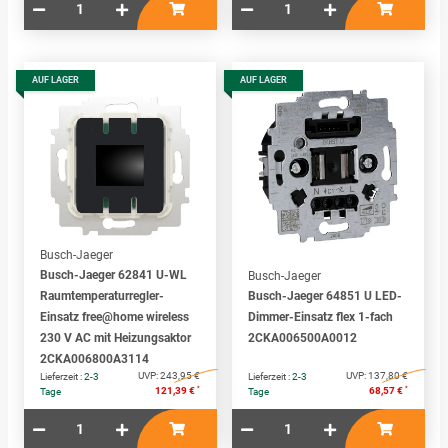
AUF LAGER
AUF LAGER
Busch-Jaeger
Busch-Jaeger 62841 U-WL
Busch-Jaeger
Raumtemperaturregler-
Busch-Jaeger 64851 U LED-
Einsatz free@home wireless
Dimmer-Einsatz flex 1-fach
230 V AC mit Heizungsaktor
2CKA006500A0012
2CKA006800A3114
UVP:
243,95 €
UVP:
137,80 €
Lieferzeit :
2-3
Lieferzeit :
2-3
*
*
121,39 €
68,57 €
Tage
Tage