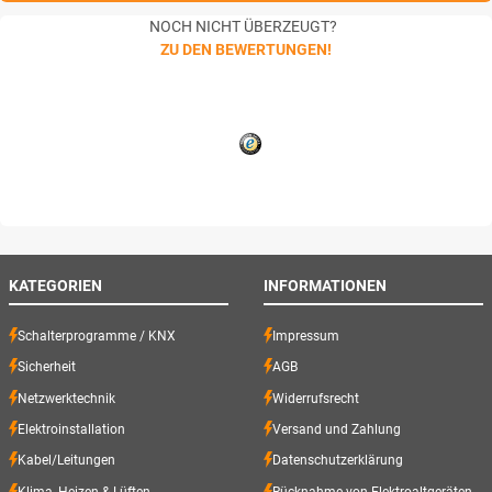
NOCH NICHT ÜBERZEUGT?
ZU DEN BEWERTUNGEN!
KATEGORIEN
INFORMATIONEN
Schalterprogramme / KNX
Impressum
Sicherheit
AGB
Netzwerktechnik
Widerrufsrecht
Elektroinstallation
Versand und Zahlung
Kabel/Leitungen
Datenschutzerklärung
Klima, Heizen & Lüften
Rücknahme von Elektroaltgeräten