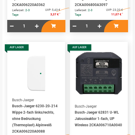
2CKA006220A0362
2CKA006800A3097
UVP:
5,43 €
UVP:
23,20 €
Lieferzeit :
2-3
Lieferzeit :
2-3
*
*
3,37 €
11,07 €
Tage
Tage
AUF LAGER
AUF LAGER
Busch-Jaeger
Busch-Jaeger 6230-20-214
Busch-Jaeger
Wippe 2-fach links/rechts,
Busch-Jaeger 62831 U-WL
ohne Bedruckung
Jalousieaktor 1-fach, UP
(Thermoplast) Alpinweiß
Wireless 2CKA006710A0040
2CKA006220A0088