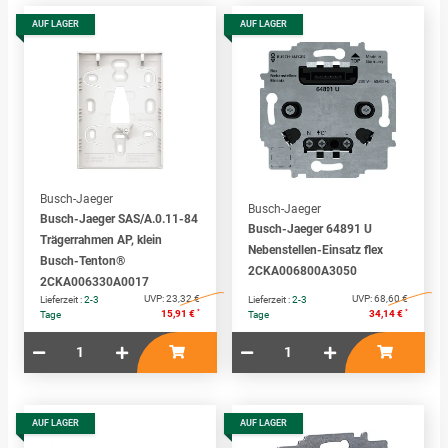
AUF LAGER
AUF LAGER
Busch-Jaeger
Busch-Jaeger
Busch-Jaeger SAS/A.0.11-84
Busch-Jaeger 64891 U
Trägerrahmen AP, klein
Nebenstellen-Einsatz flex
Busch-Tenton®
2CKA006800A3050
2CKA006330A0017
UVP:
23,32 €
UVP:
68,60 €
Lieferzeit :
2-3
Lieferzeit :
2-3
*
*
15,91 €
34,14 €
Tage
Tage
AUF LAGER
AUF LAGER