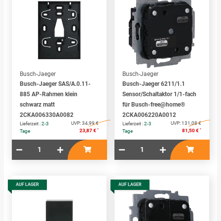
Busch-Jaeger
Busch-Jaeger
Busch-Jaeger SAS/A.0.11-
Busch-Jaeger 6211/1.1
885 AP-Rahmen klein
Sensor/Schaltaktor 1/1-fach
schwarz matt
für Busch-free@home®
2CKA006330A0082
2CKA006220A0012
UVP:
34,99 €
UVP:
131,08 €
Lieferzeit :
2-3
Lieferzeit :
2-3
*
*
23,87 €
81,50 €
Tage
Tage
AUF LAGER
AUF LAGER