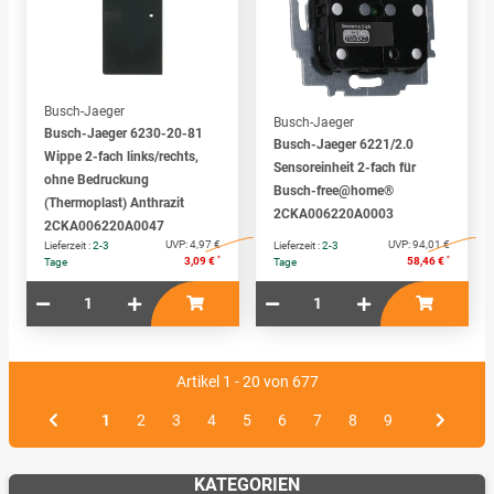
Busch-Jaeger
Busch-Jaeger
Busch-Jaeger 6230-20-81
Busch-Jaeger 6221/2.0
Wippe 2-fach links/rechts,
Sensoreinheit 2-fach für
ohne Bedruckung
Busch-free@home®
(Thermoplast) Anthrazit
2CKA006220A0003
2CKA006220A0047
UVP:
4,97 €
UVP:
94,01 €
Lieferzeit :
2-3
Lieferzeit :
2-3
*
*
3,09 €
58,46 €
Tage
Tage
Artikel 1 - 20 von 677
1
2
3
4
5
6
7
8
9
KATEGORIEN