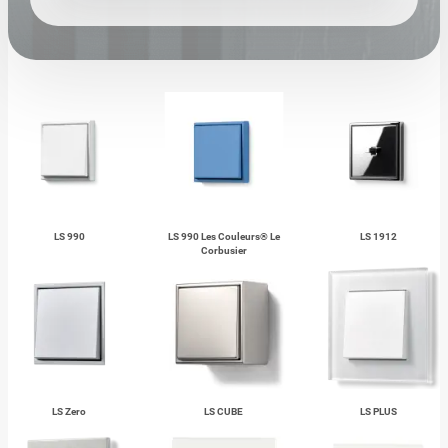
LS 990
LS 990 Les Couleurs® Le
LS 1912
Corbusier
LS Zero
LS CUBE
LS PLUS