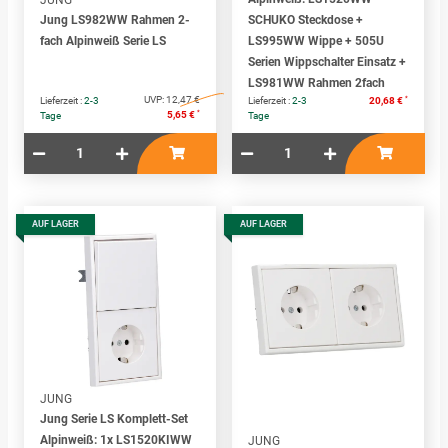
Jung LS982WW Rahmen 2-
SCHUKO Steckdose +
fach Alpinweiß Serie LS
LS995WW Wippe + 505U
Serien Wippschalter Einsatz +
LS981WW Rahmen 2fach
UVP:
12,47 €
*
Lieferzeit :
2-3
Lieferzeit :
2-3
20,68 €
*
5,65 €
Tage
Tage
AUF LAGER
AUF LAGER
JUNG
Jung Serie LS Komplett-Set
Alpinweiß: 1x LS1520KIWW
JUNG