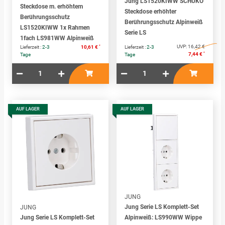
Jung LS1520KIWW SCHUKO
Steckdose m. erhöhtem
Steckdose erhöhter
Berührungsschutz
Berührungsschutz Alpinweiß
LS1520KIWW 1x Rahmen
Serie LS
1fach LS981WW Alpinweiß
*
UVP:
16,42 €
Lieferzeit :
2-3
10,61 €
Lieferzeit :
2-3
*
7,44 €
Tage
Tage
AUF LAGER
AUF LAGER
JUNG
Jung Serie LS Komplett-Set
JUNG
Jung Serie LS Komplett-Set
Alpinweiß: LS990WW Wippe