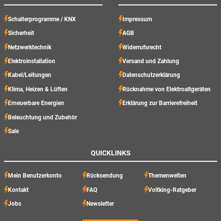
Schalterprogramme / KNX
Impressum
Sicherheit
AGB
Netzwerktechnik
Widerrufsrecht
Elektroinstallation
Versand und Zahlung
Kabel/Leitungen
Datenschutzerklärung
Klima, Heizen & Lüften
Rücknahme von Elektroaltgeräten
Erneuerbare Energien
Erklärung zur Barrierefreiheit
Beleuchtung und Zubehör
Sale
QUICKLINKS
Mein Benutzerkonto
Rücksendung
Themenwelten
Kontakt
FAQ
Voltking-Ratgeber
Jobs
Newsletter