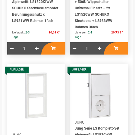
Alpinweiß: LS1520KIWW
+ 506U Wippschalter
SCHUKO Steckdose erhöhter
Universal Einsatz + 2x
Berührungsschutz x
LS1520WW SCHUKO
LS981WW Rahmen 1fach
Steckdose + LS983WW
Rahmen 3fach
*
*
Lieferzeit :
2-3
10,61 €
Lieferzeit :
2-3
29,73 €
Tage
Tage
AUF LAGER
AUF LAGER
JUNG
Jung Serie LS Komplett-Set
Alpinweiß: LS1520WW
JUNG