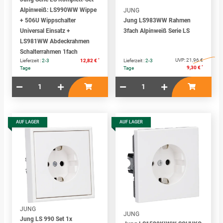
Alpinweiß: LS990WW Wippe
JUNG
+ 506U Wippschalter
Jung LS983WW Rahmen
Universal Einsatz +
3fach Alpinweiß Serie LS
LS981WW Abdeckrahmen
Schalterrahmen 1fach
*
UVP:
21,96 €
Lieferzeit :
2-3
12,82 €
Lieferzeit :
2-3
*
9,30 €
Tage
Tage
AUF LAGER
AUF LAGER
JUNG
JUNG
Jung LS 990 Set 1x