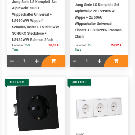
Jung Serie LS Komplett-Set
Jung Serie LS Komplett-Set
Alpinweiß: 506U
Alpinweiß: 2x LS990WW
Wippschalter Universal +
Wippe + 2x 506U
LS990WW Wippe f.
Wippschalter Universal
Schalter/Taster + LS1520WW
Einsatz + LS982WW Rahmen
SCHUKO Steckdose +
2fach
LS982WW Rahmen 2fach
*
*
Lieferzeit :
2-3
20,68 €
Lieferzeit :
2-3
24,92 €
Tage
Tage
AUF LAGER
AUF LAGER
JUNG