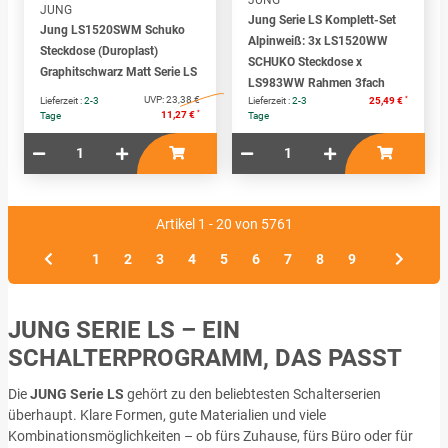
JUNG
Jung Serie LS Komplett-Set
Jung LS1520SWM Schuko
Alpinweiß: 3x LS1520WW
Steckdose (Duroplast)
SCHUKO Steckdose x
Graphitschwarz Matt Serie LS
LS983WW Rahmen 3fach
UVP:
23,38 €
*
Lieferzeit :
2-3
Lieferzeit :
2-3
25,49 €
*
11,27 €
Tage
Tage
Artikel 1 - 20 von 5761
1
2
3
4
5
6
7
8
9
JUNG SERIE LS – EIN
SCHALTERPROGRAMM, DAS PASST
Die
JUNG Serie LS
gehört zu den beliebtesten Schalterserien
überhaupt. Klare Formen, gute Materialien und viele
Kombinationsmöglichkeiten – ob fürs Zuhause, fürs Büro oder für