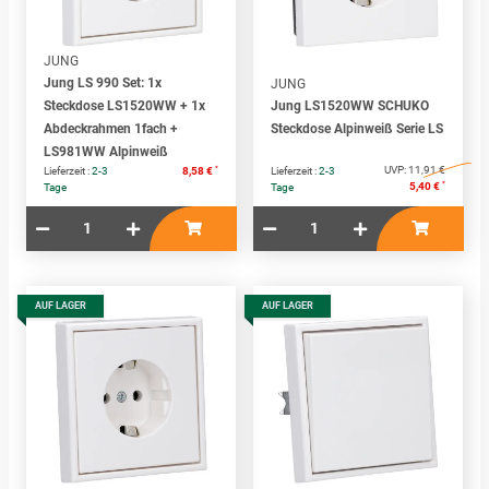
JUNG
Jung LS 990 Set: 1x
JUNG
Steckdose LS1520WW + 1x
Jung LS1520WW SCHUKO
Abdeckrahmen 1fach +
Steckdose Alpinweiß Serie LS
LS981WW Alpinweiß
*
UVP:
11,91 €
Lieferzeit :
2-3
8,58 €
Lieferzeit :
2-3
*
5,40 €
Tage
Tage
AUF LAGER
AUF LAGER