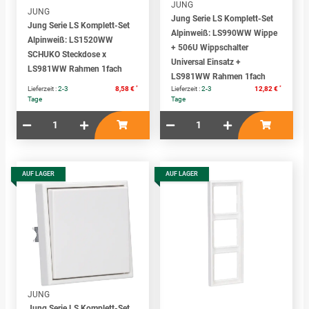
JUNG
JUNG
Jung Serie LS Komplett-Set
Jung Serie LS Komplett-Set
Alpinweiß: LS990WW Wippe
Alpinweiß: LS1520WW
+ 506U Wippschalter
SCHUKO Steckdose x
Universal Einsatz +
LS981WW Rahmen 1fach
LS981WW Rahmen 1fach
*
*
Lieferzeit :
2-3
8,58 €
Lieferzeit :
2-3
12,82 €
Tage
Tage
AUF LAGER
AUF LAGER
JUNG
Jung Serie LS Komplett-Set