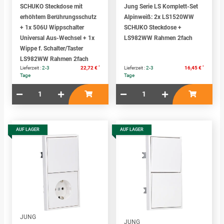
SCHUKO Steckdose mit
Jung Serie LS Komplett-Set
erhöhtem Berührungsschutz
Alpinweiß: 2x LS1520WW
+ 1x 506U Wippschalter
SCHUKO Steckdose +
Universal Aus-Wechsel + 1x
LS982WW Rahmen 2fach
Wippe f. Schalter/Taster
LS982WW Rahmen 2fach
*
*
Lieferzeit :
2-3
22,72 €
Lieferzeit :
2-3
16,45 €
Tage
Tage
AUF LAGER
AUF LAGER
JUNG
JUNG