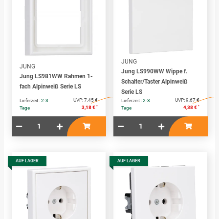
JUNG
JUNG
Jung LS990WW Wippe f.
Jung LS981WW Rahmen 1-
Schalter/Taster Alpinweiß
fach Alpinweiß Serie LS
Serie LS
UVP:
7,45 €
UVP:
9,67 €
Lieferzeit :
2-3
Lieferzeit :
2-3
*
*
3,18 €
4,38 €
Tage
Tage
AUF LAGER
AUF LAGER