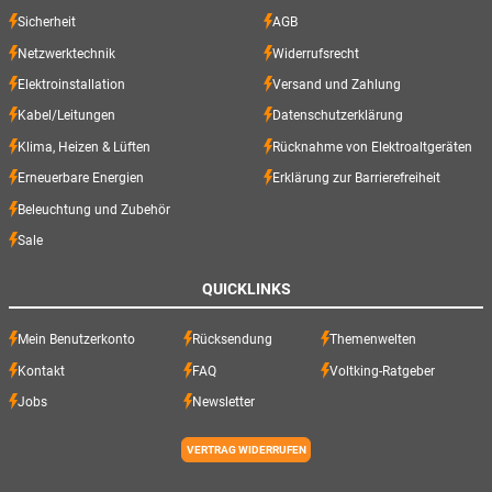
Sicherheit
AGB
Netzwerktechnik
Widerrufsrecht
Elektroinstallation
Versand und Zahlung
Kabel/Leitungen
Datenschutzerklärung
Klima, Heizen & Lüften
Rücknahme von Elektroaltgeräten
Erneuerbare Energien
Erklärung zur Barrierefreiheit
Beleuchtung und Zubehör
Sale
QUICKLINKS
Mein Benutzerkonto
Rücksendung
Themenwelten
Kontakt
FAQ
Voltking-Ratgeber
Jobs
Newsletter
VERTRAG WIDERRUFEN