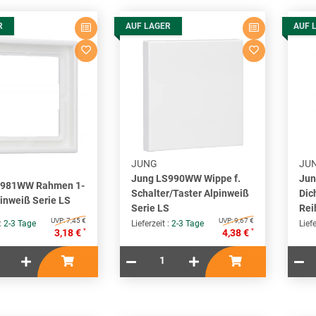
R
AUF LAGER
AUF 
JUNG
JU
Jung LS990WW Wippe f.
Jun
S981WW Rahmen 1-
Schalter/Taster Alpinweiß
Dic
pinweiß Serie LS
Serie LS
Rei
UVP:
7,45 €
UVP:
9,67 €
 :
2-3 Tage
Lieferzeit :
2-3 Tage
Liefe
*
*
3,18 €
4,38 €