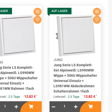
LAGER
AUF LAGER
JUNG
NG
Jung Serie LS Komplett-
g Serie LS Komplett-
Set Alpinweiß: LS990WW
 Alpinweiß: LS990WW
Wippe + 506U Wippschalter
pe + 506U Wippschalter
Universal Einsatz +
versal Einsatz +
LS981WW Abdeckrahmen
81WW Rahmen 1fach
Schalterrahmen 1fach
*
*
12,82 €
12,82 €
rzeit :
2-3 Tage
Lieferzeit :
2-3 Tage