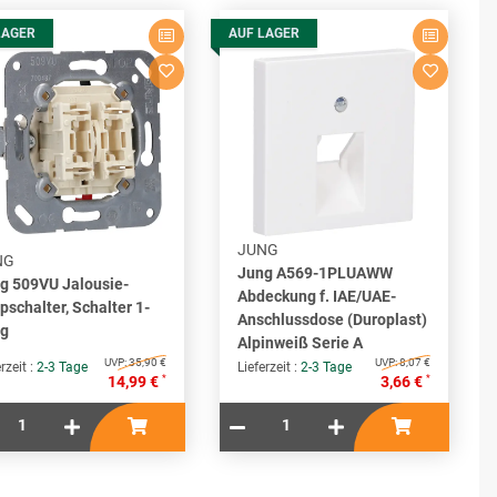
LAGER
AUF LAGER
JUNG
NG
Jung A569-1PLUAWW
g 509VU Jalousie-
Abdeckung f. IAE/UAE-
pschalter, Schalter 1-
Anschlussdose (Duroplast)
ig
Alpinweiß Serie A
UVP:
35,90 €
UVP:
8,07 €
rzeit :
2-3 Tage
Lieferzeit :
2-3 Tage
*
*
14,99 €
3,66 €