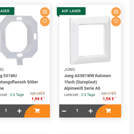
LAGER
AUF LAGER
NG
JUNG
g 551WU
Jung AS581WW Rahmen
htungsflansch 500er
1fach (Duroplast)
he
Alpinweiß Serie AS
UVP:
3,83 €
UVP:
3,78 €
rzeit :
2-3 Tage
Lieferzeit :
2-3 Tage
*
*
1,94 €
1,54 €