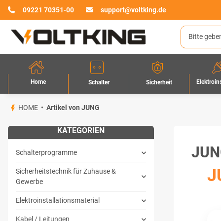
09221 70351-00
support@voltking.de
Home
Elektroin
Sicherheit
Schalter
HOME
Artikel von JUNG
KATEGORIEN
JUN
Schalterprogramme
J
Sicherheitstechnik für Zuhause &
Gewerbe
Elektroinstallationsmaterial
Kabel / Leitungen