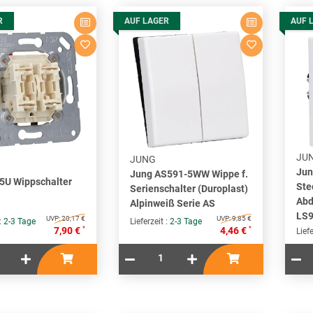
R
AUF LAGER
AUF 
JU
JUNG
Jun
Jung AS591-5WW Wippe f.
5U Wippschalter
Ste
Serienschalter (Duroplast)
Abd
Alpinweiß Serie AS
LS9
UVP:
20,17 €
UVP:
9,85 €
 :
2-3 Tage
Lieferzeit :
2-3 Tage
*
*
7,90 €
4,46 €
Liefe