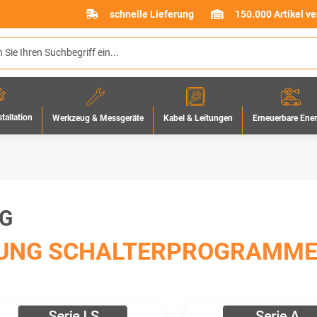
schnelle Lieferung
150.000 Artikel v
stallation
Werkzeug & Messgeräte
Erneuerbare Ene
Kabel & Leitungen
G
UNG SCHALTERPROGRAMME