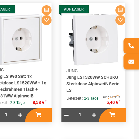
LAGER
AUF LAGER
NG
JUNG
g LS 990 Set: 1x
Jung LS1520WW SCHUKO
ckdose LS1520WW + 1x
Steckdose Alpinweiß Serie
eckrahmen 1fach +
LS
81WW Alpinweiß
UVP:
11,91 €
Lieferzeit :
2-3 Tage
*
*
8,58 €
5,40 €
rzeit :
2-3 Tage