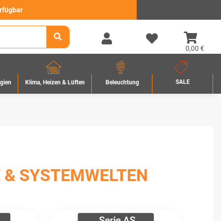
erfügbar
0,00 €
SALE
rgien
Beleuchtung
Klima, Heizen & Lüften
 & SYSTEMWELTEN