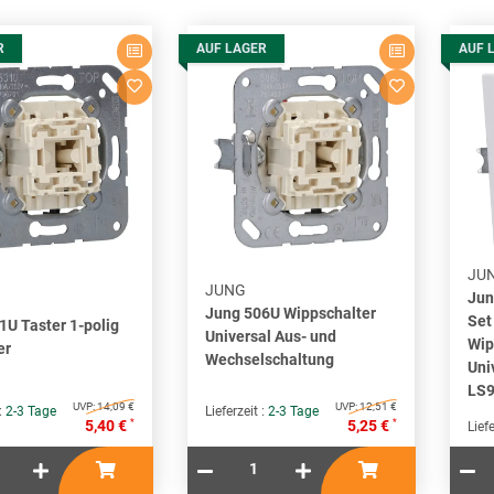
R
AUF LAGER
AUF 
JU
JUNG
Jun
Jung 506U Wippschalter
Set
1U Taster 1-polig
Universal Aus- und
Wip
er
Wechselschaltung
Uni
LS9
UVP:
14,09 €
UVP:
12,51 €
 :
2-3 Tage
Lieferzeit :
2-3 Tage
*
*
5,40 €
5,25 €
Liefe