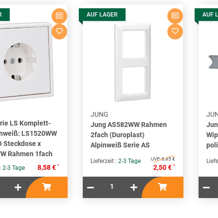
R
AUF LAGER
AUF 
JUNG
JU
rie LS Komplett-
Jung AS582WW Rahmen
Jun
inweiß: LS1520WW
2fach (Duroplast)
Wip
 Steckdose x
Alpinweiß Serie AS
pol
W Rahmen 1fach
UVP:
6,45 €
Lieferzeit :
2-3 Tage
Liefe
*
*
8,58 €
2,50 €
 :
2-3 Tage