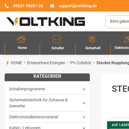
09221 70351-00
support@voltking.de
Home
Elektroin
Sicherheit
Schalter
HOME
Erneuerbare Energien
PV-Zubehör
Stecker/Kupplun
KATEGORIEN
STE
Schalterprogramme
Sicherheitstechnik für Zuhause &
Gewerbe
Elektroinstallationsmaterial
AUF LAGE
Kabel / Leitungen