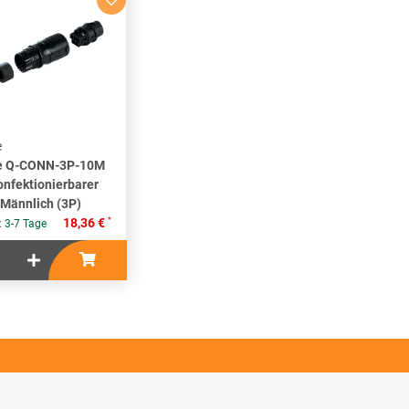
e
e Q-CONN-3P-10M
onfektionierbarer
 Männlich (3P)
*
18,36 €
 :
3-7 Tage