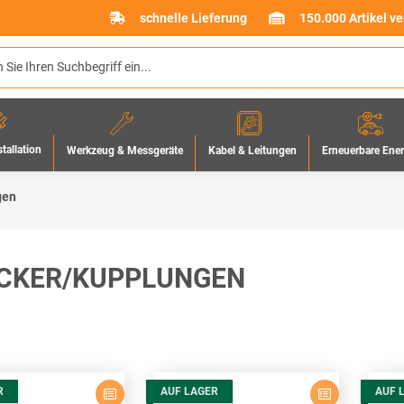
schnelle Lieferung
150.000 Artikel v
stallation
Werkzeug & Messgeräte
Erneuerbare Ene
Kabel & Leitungen
gen
CKER/KUPPLUNGEN
R
AUF LAGER
AUF 