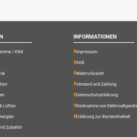
N
INFORMATIONEN
ramme / KNX
Impressum
AGB
nik
Widerrufsrecht
ation
Versand und Zahlung
gen
Datenschutzerklärung
 & Lüften
Rücknahme von Elektroaltgerät
nergien
Erklärung zur Barrierefreiheit
und Zubehör