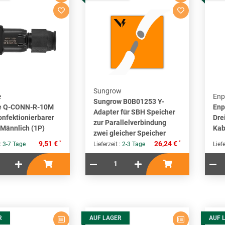
Sungrow
e
Enp
Sungrow B0B01253 Y-
e Q-CONN-R-10M
Enp
Adapter für SBH Speicher
onfektionierbarer
Dre
zur Parallelverbindung
 Männlich (1P)
Kab
zwei gleicher Speicher
*
*
9,51 €
26,24 €
 :
3-7 Tage
Lieferzeit :
2-3 Tage
Liefe
R
AUF LAGER
AUF 