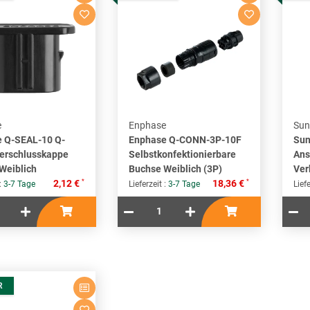
e
Enphase
Sun
 Q-SEAL-10 Q-
Enphase Q-CONN-3P-10F
Sun
erschlusskappe
Selbstkonfektionierbare
Ans
Weiblich
Buchse Weiblich (3P)
Ver
*
*
2,12 €
18,36 €
 :
3-7 Tage
Lieferzeit :
3-7 Tage
Liefe
R