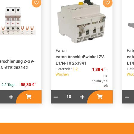
Eaton
Eat
eaton Anschlußwinkel ZV-
eat
erschienung Z-GV-
L1/N-10 263941
L1/
3N-6TE 263142
*
Lieferzeit :
1-2
1,38 €
Liefe
/
Wochen
Woc
Stk
13,80€ / 10
*
55,30 €
 :
2-3 Tage
Stk