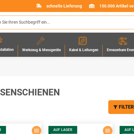
schnelle Lieferung
150.000 Artikel v
stallation
Werkzeug & Messgeräte
Erneuerbare Ene
Kabel & Leitungen
SENSCHIENEN
FILTER
R
AUF LAGER
AUF 