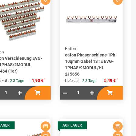
Eaton
on
eaton Phasenschiene 1Ph
on Verschienung EVG-
10qmm Gabel 13TE EVG-
/1PHAS/2MODUL
1PHAS/9MODUL/HI
464 (1er)
215656
*
*
1,90 €
5,49 €
rzeit :
2-3 Tage
Lieferzeit :
2-3 Tage
LAGER
AUF LAGER