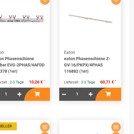
on
Eaton
on Phasenschiene
eaton Phasenschiene Z-
bar EVG-2PHAS/4AFDD
GV-16/PKPX/4PHAS
378 (1er)
116882 (1er)
*
*
10,26 €
60,71 €
rzeit :
2-3 Tage
Lieferzeit :
2-3 Tage
SELLER