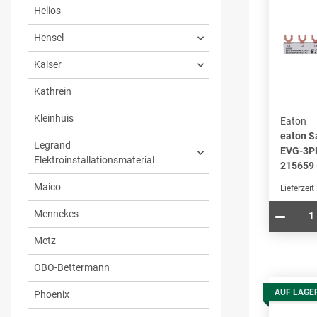
Helios
Hensel
Kaiser
Kathrein
Kleinhuis
Eaton
eaton 
Legrand
EVG-3P
Elektroinstallationsmaterial
215659 
Maico
Lieferzeit
Mennekes
Metz
OBO-Bettermann
AUF LAGE
Phoenix