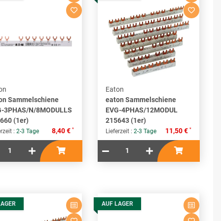
on
Eaton
on Sammelschiene
eaton Sammelschiene
G-3PHAS/N/8MODULLS
EVG-4PHAS/12MODUL
660 (1er)
215643 (1er)
*
*
8,40 €
11,50 €
rzeit :
2-3 Tage
Lieferzeit :
2-3 Tage
LAGER
AUF LAGER