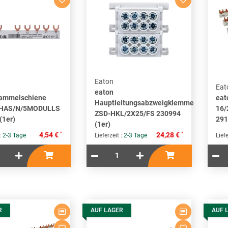
Eaton
Eat
eaton
Sammelschiene
eat
Hauptleitungsabzweigklemme
HAS/N/5MODULLS
16
ZSD-HKL/2X25/FS 230994
(1er)
291
(1er)
*
*
4,54 €
24,28 €
 :
2-3 Tage
Lieferzeit :
2-3 Tage
Liefe
R
AUF LAGER
AUF 