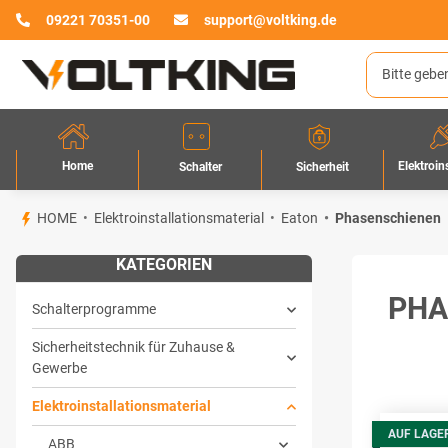
09221 70351-00
support@voltking.de
Home
Elektroin
Sicherheit
Schalter
HOME
Elektroinstallationsmaterial
Eaton
Phasenschienen
KATEGORIEN
PHA
Schalterprogramme
Sicherheitstechnik für Zuhause &
Gewerbe
Elektroinstallationsmaterial
AUF LAGE
ABB