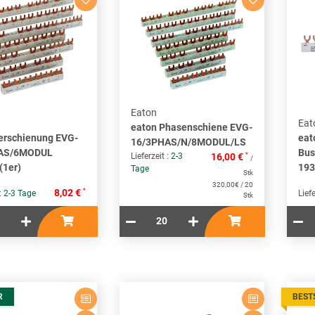
Eaton
Eat
eaton Phasenschiene EVG-
erschienung EVG-
eat
16/3PHAS/N/8MODUL/LS
AS/6MODUL
Bus
*
Lieferzeit :
2-3
16,00 €
/
(1er)
193
Tage
Stk
320,00€ / 20
*
8,02 €
 :
2-3 Tage
Liefe
Stk
R
BEST