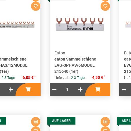
Eaton
Eat
Sammelschiene
eaton Sammelschiene
eat
HAS/12MODUL
EVG-3PHAS/6MODUL
EV
(1er)
215640 (1er)
215
*
*
6,85 €
4,50 €
 :
2-3 Tage
Lieferzeit :
2-3 Tage
Liefe
R
AUF LAGER
AUF 