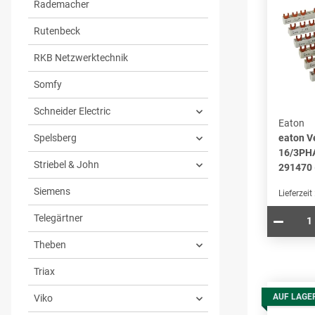
Rademacher
Rutenbeck
RKB Netzwerktechnik
Somfy
Schneider Electric
Eaton
Spelsberg
eaton V
16/3PH
Striebel & John
291470 
Siemens
Lieferzeit
Telegärtner
Theben
Triax
AUF LAGE
Viko