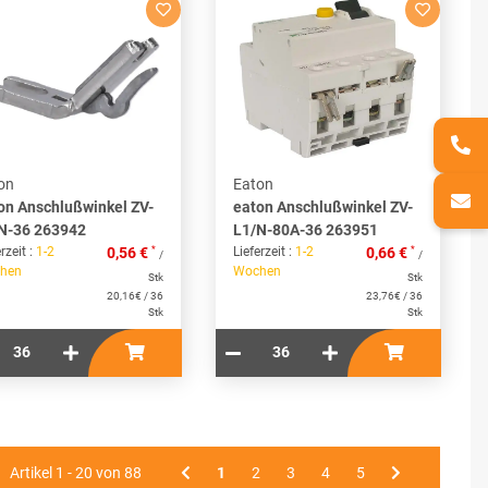
on
Eaton
on Anschlußwinkel ZV-
eaton Anschlußwinkel ZV-
N-36 263942
L1/N-80A-36 263951
*
*
rzeit :
1-2
0,56 €
Lieferzeit :
1-2
0,66 €
/
/
hen
Wochen
Stk
Stk
20,16€ / 36
23,76€ / 36
Stk
Stk
Artikel 1 - 20 von 88
1
2
3
4
5