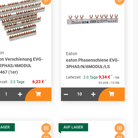
on
Eaton
on Verschienung EVG-
eaton Phasenschiene EVG-
/2PHAS/4MODUL
3PHAS/N/6MODUL/LS
467 (1er)
*
9,34 €
Lieferzeit :
2-3 Tage
/ Stk
*
6,23 €
rzeit :
2-3 Tage
93,40€ / 10 Stk
LAGER
AUF LAGER