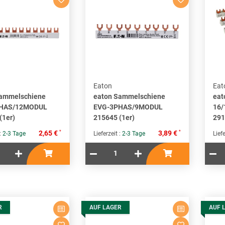
Eaton
Eat
Sammelschiene
eaton Sammelschiene
eat
HAS/12MODUL
EVG-3PHAS/9MODUL
16
(1er)
215645 (1er)
291
*
*
2,65 €
3,89 €
 :
2-3 Tage
Lieferzeit :
2-3 Tage
Liefe
R
AUF LAGER
AUF 