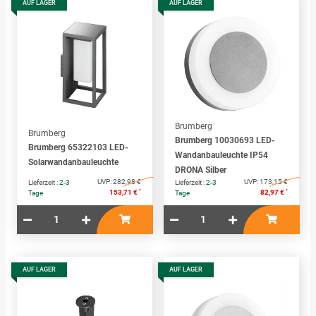
AUF LAGER
AUF LAGER
Brumberg
Brumberg
Brumberg 10030693 LED-
Brumberg 65322103 LED-
Wandanbauleuchte IP54
Solarwandanbauleuchte
DRONA Silber
UVP:
282,98 €
UVP:
173,15 €
Lieferzeit :
2-3
Lieferzeit :
2-3
*
*
153,71 €
82,97 €
Tage
Tage
AUF LAGER
AUF LAGER