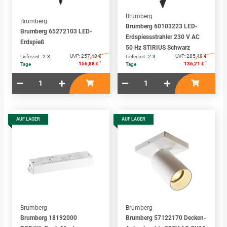
Brumberg
Brumberg
Brumberg 60103223 LED-
Brumberg 65272103 LED-
Erdspiessstrahler 230 V AC
Erdspieß
50 Hz STIRIUS Schwarz
UVP:
257,40 €
UVP:
285,48 €
Lieferzeit :
2-3
Lieferzeit :
2-3
*
*
156,88 €
136,21 €
Tage
Tage
AUF LAGER
AUF LAGER
Brumberg
Brumberg
Brumberg 18192000
Brumberg 57122170 Decken-