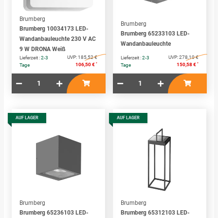
Brumberg
Brumberg
Brumberg 10034173 LED-
Brumberg 65233103 LED-
Wandanbauleuchte 230 V AC
Wandanbauleuchte
9 W DRONA Weiß
UVP:
185,52 €
UVP:
278,10 €
Lieferzeit :
2-3
Lieferzeit :
2-3
*
*
106,50 €
150,58 €
Tage
Tage
AUF LAGER
AUF LAGER
Brumberg
Brumberg
Brumberg 65236103 LED-
Brumberg 65312103 LED-