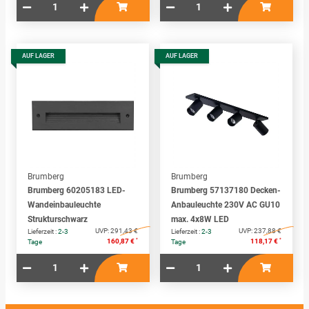
AUF LAGER
AUF LAGER
Brumberg
Brumberg
Brumberg 60205183 LED-
Brumberg 57137180 Decken-
Wandeinbauleuchte
Anbauleuchte 230V AC GU10
Strukturschwarz
max. 4x8W LED
UVP:
291,43 €
UVP:
237,88 €
Lieferzeit :
2-3
Lieferzeit :
2-3
*
*
160,87 €
118,17 €
Tage
Tage