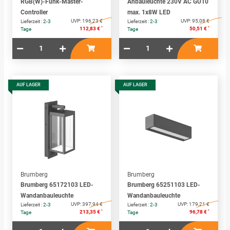
RGB(W)-Funk-Master-
Anbauleuchte 230V AC GU10
Controller
max. 1x8W LED
UVP:
196,23 €
UVP:
95,08 €
Lieferzeit :
2-3
Lieferzeit :
2-3
*
*
112,83 €
50,51 €
Tage
Tage
AUF LAGER
AUF LAGER
Brumberg
Brumberg
Brumberg 65172103 LED-
Brumberg 65251103 LED-
Wandanbauleuchte
Wandanbauleuchte
UVP:
397,94 €
UVP:
179,21 €
Lieferzeit :
2-3
Lieferzeit :
2-3
*
*
213,35 €
96,78 €
Tage
Tage