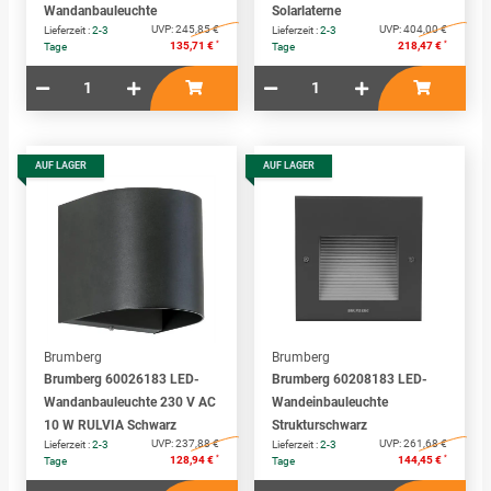
Wandanbauleuchte
Solarlaterne
UVP:
245,85 €
UVP:
404,00 €
Lieferzeit :
2-3
Lieferzeit :
2-3
*
*
135,71 €
218,47 €
Tage
Tage
AUF LAGER
AUF LAGER
Brumberg
Brumberg
Brumberg 60026183 LED-
Brumberg 60208183 LED-
Wandanbauleuchte 230 V AC
Wandeinbauleuchte
10 W RULVIA Schwarz
Strukturschwarz
UVP:
237,88 €
UVP:
261,68 €
Lieferzeit :
2-3
Lieferzeit :
2-3
*
*
128,94 €
144,45 €
Tage
Tage