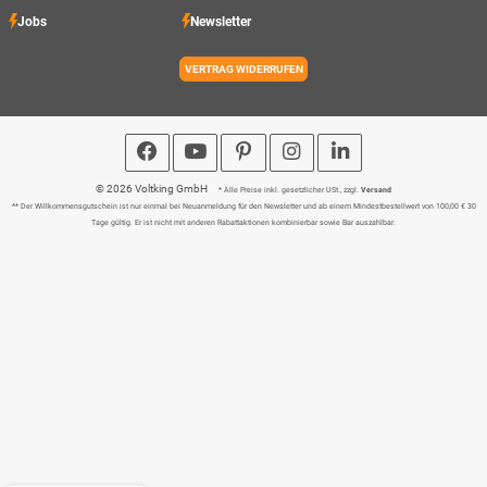
Jobs
Newsletter
VERTRAG WIDERRUFEN
© 2026 Voltking GmbH
* Alle Preise inkl. gesetzlicher USt., zzgl.
Versand
** Der Willkommensgutschein ist nur einmal bei Neuanmeldung für den Newsletter und ab einem Mindestbestellwert von 100,00 € 30
Tage gültig. Er ist nicht mit anderen Rabattaktionen kombinierbar sowie Bar auszahlbar.