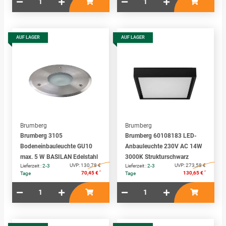
AUF LAGER
AUF LAGER
Brumberg
Brumberg
Brumberg 3105
Brumberg 60108183 LED-
Bodeneinbauleuchte GU10
Anbauleuchte 230V AC 14W
max. 5 W BASILAN Edelstahl
3000K Strukturschwarz
UVP:
130,78 €
UVP:
273,58 €
Lieferzeit :
2-3
Lieferzeit :
2-3
*
*
70,45 €
130,65 €
Tage
Tage