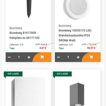
Brumberg
Brumberg
Brumberg 10030173 LED-
Brumberg 81017000
Wandanbauleuchte IP54
Erdspiess zu 60111103
DRONA Weiß
UVP:
9,04 €
UVP:
173,15 €
Lieferzeit :
2-3
Lieferzeit :
2-3
*
*
4,37 €
82,97 €
Tage
Tage
AUF LAGER
AUF LAGER