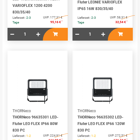
Fluter LEONIE VARIOFLEX
VARIOFLEX 1200 4200
IP65 16W 830/35/40
830/35/40
UVP:
177,31 €
UVP:
58,31 €
Lieferzeit :
2-3
Lieferzeit :
2-3
*
*
95,16 €
32,54 €
Tage
Tage
THORNeco
THORNeco
THORNeco 96635301 LED-
THORNeco 96635302 LED-
Fluter LEO FLEX IP66 80W
Fluter LEO FLEX IP66 120W
830 PC
830 PC
UVP:
224,91 €
UVP:
272,51 €
Lieferzeit :
1-2
Lieferzeit :
1-2
*
*