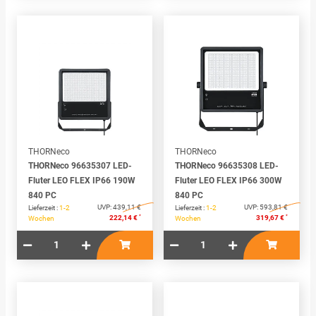
THORNeco
THORNeco
THORNeco 96635307 LED-
THORNeco 96635308 LED-
Fluter LEO FLEX IP66 190W
Fluter LEO FLEX IP66 300W
840 PC
840 PC
UVP:
439,11 €
UVP:
593,81 €
Lieferzeit :
1-2
Lieferzeit :
1-2
*
*
222,14 €
319,67 €
Wochen
Wochen