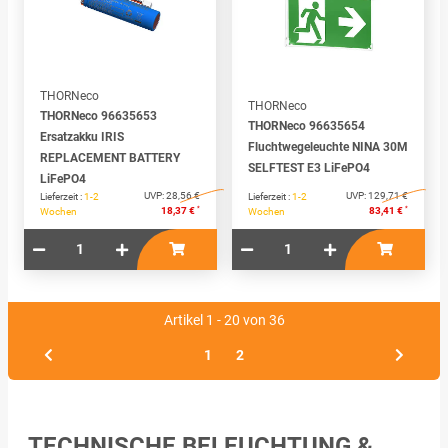
THORNeco
THORNeco
THORNeco 96635653
THORNeco 96635654
Ersatzakku IRIS
Fluchtwegeleuchte NINA 30M
REPLACEMENT BATTERY
SELFTEST E3 LiFePO4
LiFePO4
UVP:
28,56 €
UVP:
129,71 €
Lieferzeit :
1-2
Lieferzeit :
1-2
*
*
18,37 €
83,41 €
Wochen
Wochen
Artikel 1 - 20 von 36
1
2
TECHNISCHE BELEUCHTUNG &