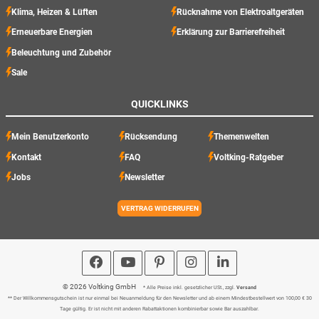
Klima, Heizen & Lüften
Rücknahme von Elektroaltgeräten
Erneuerbare Energien
Erklärung zur Barrierefreiheit
Beleuchtung und Zubehör
Sale
QUICKLINKS
Mein Benutzerkonto
Rücksendung
Themenwelten
Kontakt
FAQ
Voltking-Ratgeber
Jobs
Newsletter
VERTRAG WIDERRUFEN
© 2026 Voltking GmbH
* Alle Preise inkl. gesetzlicher USt., zzgl.
Versand
** Der Willkommensgutschein ist nur einmal bei Neuanmeldung für den Newsletter und ab einem Mindestbestellwert von 100,00 € 30
Tage gültig. Er ist nicht mit anderen Rabattaktionen kombinierbar sowie Bar auszahlbar.