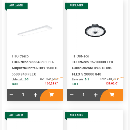
AUF LAGER
AUF LAGER
THORNeco
THORNeco
THORNeco 96634869 LED-
THORNeco 96700008 LED
Aufputzleuchte ROXY 1500 D
Hallenleuchte IP65 BORIS
5500 840 FLEX
FLEX S 20000 840
UVP:
341,53 €
UVP:
248,71 €
Lieferzeit :
2-3
Lieferzeit :
2-3
*
*
160,28 €
139,02 €
Tage
Tage
AUF LAGER
AUF LAGER