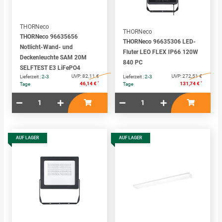
THORNeco
THORNeco
THORNeco 96635656
THORNeco 96635306 LED-
Notlicht-Wand- und
Fluter LEO FLEX IP66 120W
Deckenleuchte SAM 20M
840 PC
SELFTEST E3 LiFePO4
UVP:
82,11 €
UVP:
272,51 €
Lieferzeit :
2-3
Lieferzeit :
2-3
*
*
46,14 €
131,74 €
Tage
Tage
AUF LAGER
AUF LAGER