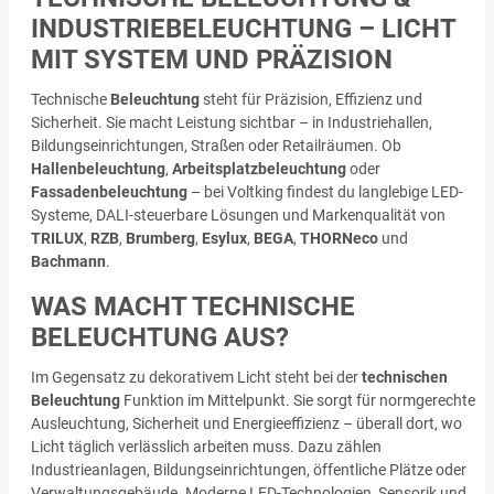
INDUSTRIEBELEUCHTUNG – LICHT
MIT SYSTEM UND PRÄZISION
Technische
Beleuchtung
steht für Präzision, Effizienz und
Sicherheit. Sie macht Leistung sichtbar – in Industriehallen,
Bildungseinrichtungen, Straßen oder Retailräumen. Ob
Hallenbeleuchtung
,
Arbeitsplatzbeleuchtung
oder
Fassadenbeleuchtung
– bei Voltking findest du langlebige LED-
Systeme, DALI-steuerbare Lösungen und Markenqualität von
TRILUX
,
RZB
,
Brumberg
,
Esylux
,
BEGA
,
THORNeco
und
Bachmann
.
WAS MACHT TECHNISCHE
BELEUCHTUNG AUS?
Im Gegensatz zu dekorativem Licht steht bei der
technischen
Beleuchtung
Funktion im Mittelpunkt. Sie sorgt für normgerechte
Ausleuchtung, Sicherheit und Energieeffizienz – überall dort, wo
Licht täglich verlässlich arbeiten muss. Dazu zählen
Industrieanlagen, Bildungseinrichtungen, öffentliche Plätze oder
Verwaltungsgebäude. Moderne LED-Technologien, Sensorik und