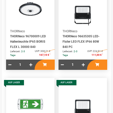
THORNeco
THORNeco
THORNeco 96700009 LED
THORNeco 96635305 LED-
Hallenleuchte IP65 BORIS
Fluter LEO FLEX IP66 80W
FLEX L 30000 840
840 PC
UVP:
308,21 €
UVP:
224,91 €
Lieferzeit :
2-3
Lieferzeit :
2-3
*
*
167,10 €
111,00 €
Tage
Tage
AUF LAGER
AUF LAGER