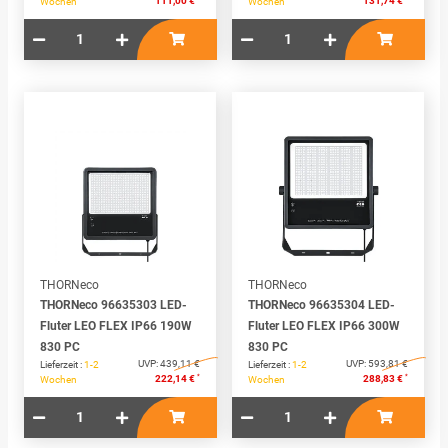
111,00 €
131,74 €
Wochen
Wochen
THORNeco
THORNeco
THORNeco 96635303 LED-
THORNeco 96635304 LED-
Fluter LEO FLEX IP66 190W
Fluter LEO FLEX IP66 300W
830 PC
830 PC
UVP:
439,11 €
UVP:
593,81 €
Lieferzeit :
1-2
Lieferzeit :
1-2
*
*
222,14 €
288,83 €
Wochen
Wochen