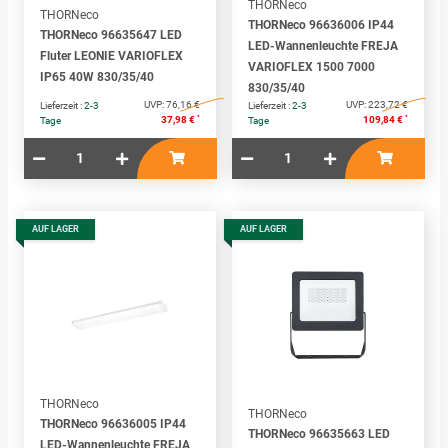
THORNeco
THORNeco
THORNeco 96636006 IP44
THORNeco 96635647 LED
LED-Wannenleuchte FREJA
Fluter LEONIE VARIOFLEX
VARIOFLEX 1500 7000
IP65 40W 830/35/40
830/35/40
UVP:
76,16 €
UVP:
223,72 €
Lieferzeit :
2-3
Lieferzeit :
2-3
*
*
37,98 €
109,84 €
Tage
Tage
AUF LAGER
AUF LAGER
THORNeco
THORNeco
THORNeco 96636005 IP44
THORNeco 96635663 LED
LED-Wannenleuchte FREJA