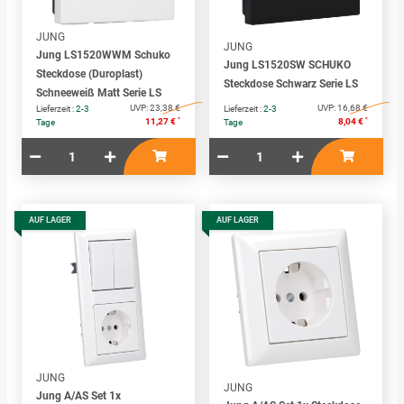
JUNG
JUNG
Jung LS1520WWM Schuko
Jung LS1520SW SCHUKO
Steckdose (Duroplast)
Steckdose Schwarz Serie LS
Schneeweiß Matt Serie LS
UVP:
23,38 €
UVP:
16,68 €
Lieferzeit :
2-3
Lieferzeit :
2-3
*
*
11,27 €
8,04 €
Tage
Tage
AUF LAGER
AUF LAGER
JUNG
JUNG
Jung A/AS Set 1x