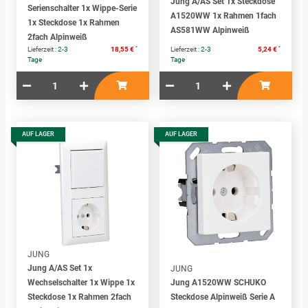
Jung A/AS Set 1x Steckdose
Serienschalter 1x Wippe-Serie
A1520WW 1x Rahmen 1fach
1x Steckdose 1x Rahmen
AS581WW Alpinweiß
2fach Alpinweiß
*
*
Lieferzeit :
2-3
18,55 €
Lieferzeit :
2-3
5,24 €
Tage
Tage
AUF LAGER
AUF LAGER
JUNG
Jung A/AS Set 1x
JUNG
Wechselschalter 1x Wippe 1x
Jung A1520WW SCHUKO
Steckdose 1x Rahmen 2fach
Steckdose Alpinweiß Serie A