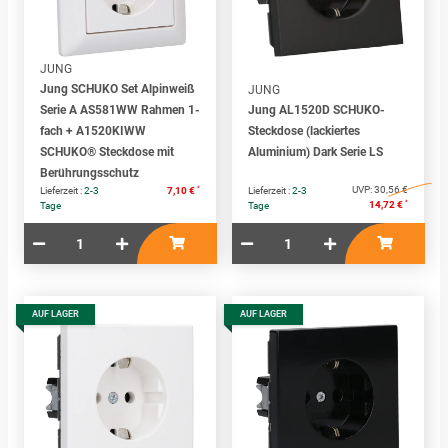
JUNG
Jung SCHUKO Set Alpinweiß
JUNG
Serie A AS581WW Rahmen 1-
Jung AL1520D SCHUKO-
fach + A1520KIWW
Steckdose (lackiertes
SCHUKO® Steckdose mit
Aluminium) Dark Serie LS
Berührungsschutz
*
UVP:
30,56 €
Lieferzeit :
2-3
7,10 €
Lieferzeit :
2-3
*
14,72 €
Tage
Tage
AUF LAGER
AUF LAGER