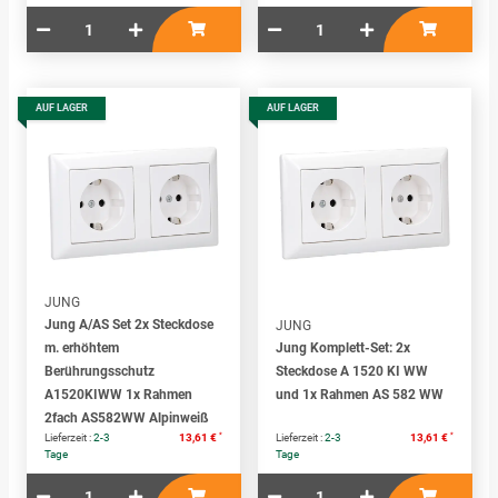
AUF LAGER
AUF LAGER
JUNG
Jung A/AS Set 2x Steckdose
JUNG
m. erhöhtem
Jung Komplett-Set: 2x
Berührungsschutz
Steckdose A 1520 KI WW
A1520KIWW 1x Rahmen
und 1x Rahmen AS 582 WW
2fach AS582WW Alpinweiß
*
*
Lieferzeit :
2-3
13,61 €
Lieferzeit :
2-3
13,61 €
Tage
Tage