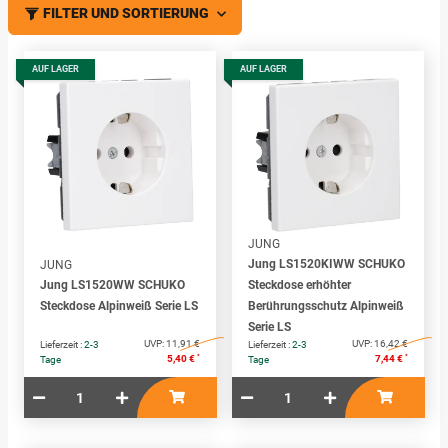
FILTER UND SORTIERUNG
AUF LAGER
AUF LAGER
JUNG
Jung LS1520KIWW SCHUKO
JUNG
Jung LS1520WW SCHUKO
Steckdose erhöhter
Steckdose Alpinweiß Serie LS
Berührungsschutz Alpinweiß
Serie LS
UVP:
11,91 €
UVP:
16,42 €
Lieferzeit :
2-3
Lieferzeit :
2-3
*
*
5,40 €
7,44 €
Tage
Tage