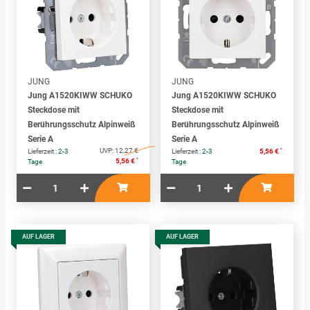
JUNG
JUNG
Jung A1520KIWW SCHUKO
Jung A1520KIWW SCHUKO
Steckdose mit
Steckdose mit
Berührungsschutz Alpinweiß
Berührungsschutz Alpinweiß
Serie A
Serie A
UVP:
12,27 €
*
Lieferzeit :
2-3
Lieferzeit :
2-3
5,56 €
*
5,56 €
Tage
Tage
AUF LAGER
AUF LAGER