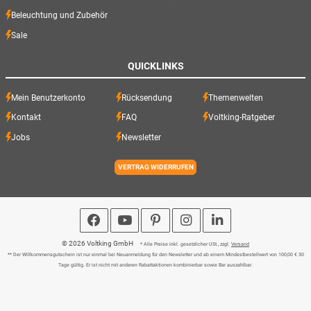
Beleuchtung und Zubehör
Sale
QUICKLINKS
Mein Benutzerkonto
Rücksendung
Themenwelten
Kontakt
FAQ
Voltking-Ratgeber
Jobs
Newsletter
VERTRAG WIDERRUFEN
© 2026 Voltking GmbH
* Alle Preise inkl. gesetzlicher USt., zzgl.
Versand
** Der Willkommensgutschein ist nur einmal bei Neuanmeldung für den Newsletter und ab einem Mindestbestellwert von 100,00 € 30
Tage gültig. Er ist nicht mit anderen Rabattaktionen kombinierbar sowie Bar auszahlbar.