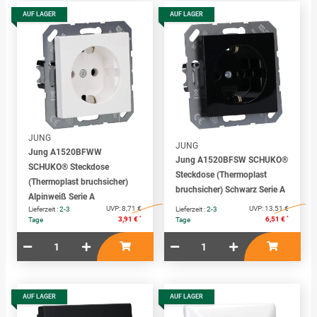
AUF LAGER
AUF LAGER
JUNG
JUNG
Jung A1520BFWW
Jung A1520BFSW SCHUKO®
SCHUKO® Steckdose
Steckdose (Thermoplast
(Thermoplast bruchsicher)
bruchsicher) Schwarz Serie A
Alpinweiß Serie A
UVP:
8,71 €
UVP:
13,51 €
Lieferzeit :
2-3
Lieferzeit :
2-3
*
*
3,91 €
6,51 €
Tage
Tage
AUF LAGER
AUF LAGER