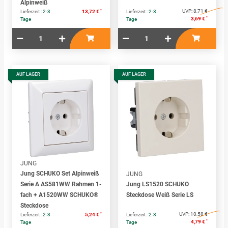
Alpinweiß
*
UVP:
8,71 €
Lieferzeit :
2-3
13,72 €
Lieferzeit :
2-3
*
3,69 €
Tage
Tage
AUF LAGER
AUF LAGER
JUNG
Jung SCHUKO Set Alpinweiß
JUNG
Serie A AS581WW Rahmen 1-
Jung LS1520 SCHUKO
fach + A1520WW SCHUKO®
Steckdose Weiß Serie LS
Steckdose
*
UVP:
10,58 €
Lieferzeit :
2-3
5,24 €
Lieferzeit :
2-3
*
4,79 €
Tage
Tage