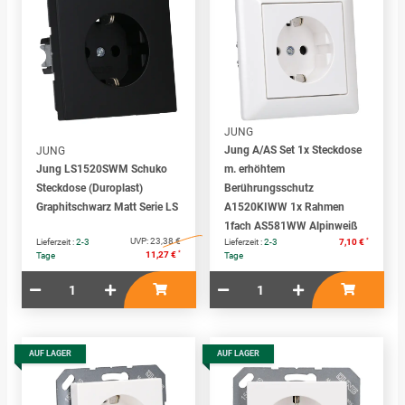
JUNG
Jung A/AS Set 1x Steckdose
JUNG
Jung LS1520SWM Schuko
m. erhöhtem
Steckdose (Duroplast)
Berührungsschutz
Graphitschwarz Matt Serie LS
A1520KIWW 1x Rahmen
1fach AS581WW Alpinweiß
UVP:
23,38 €
*
Lieferzeit :
2-3
Lieferzeit :
2-3
7,10 €
*
11,27 €
Tage
Tage
AUF LAGER
AUF LAGER