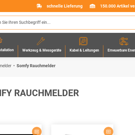
schnelle Lieferung
150.000 Artikel v
stallation
Werkzeug & Messgeräte
Erneuerbare Ene
Kabel & Leitungen
melder
Somfy Rauchmelder
FY RAUCHMELDER