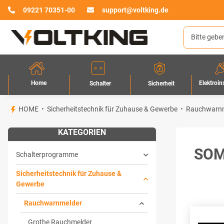
09221 70351-00
support@voltking.de
Home
Elektroin
Sicherheit
Schalter
HOME
Sicherheitstechnik für Zuhause & Gewerbe
Rauchwarn
KATEGORIEN
SOM
Schalterprogramme
Sicherheitstechnik für Zuhause &
Gewerbe
Rauchwarnmelder
Grothe Rauchmelder