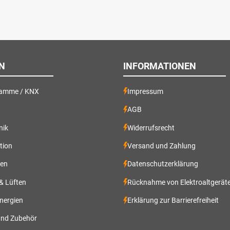
N
INFORMATIONEN
ramme / KNX
Impressum
AGB
nik
Widerrufsrecht
ation
Versand und Zahlung
gen
Datenschutzerklärung
 & Lüften
Rücknahme von Elektroaltgerät
nergien
Erklärung zur Barrierefreiheit
und Zubehör