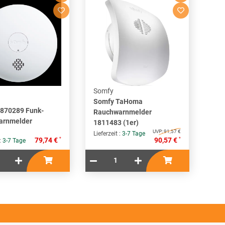
Somfy
Somfy TaHoma
870289 Funk-
Rauchwarnmelder
arnmelder
1811483 (1er)
UVP:
91,57 €
Lieferzeit :
3-7 Tage
*
*
79,74 €
90,57 €
 :
3-7 Tage