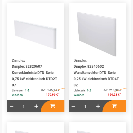
Dimplex
Dimplex
Dimplex 82820607
Dimplex 82840602
Konvektorleiste DTD-Serie
Wandkonvektor DTD-Serie
0,75 kW elektronisch DTD2T
0,25 kW elektronisch DTD4T
07
02
UVP:
245,14 €
UVP:
215,39 €
Lieferzeit :
1-2
Lieferzeit :
1-2
*
*
170,96 €
150,21 €
Wochen
Wochen