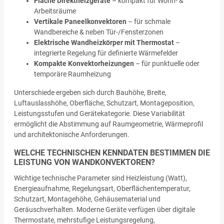
Flache Direktheizgeräte
– kompakt für Wohn- &
Arbeitsräume
Vertikale Paneelkonvektoren
– für schmale
Wandbereiche & neben Tür-/Fensterzonen
Elektrische Wandheizkörper mit Thermostat
–
integrierte Regelung für definierte Wärmefelder
Kompakte Konvektorheizungen
– für punktuelle oder
temporäre Raumheizung
Unterschiede ergeben sich durch Bauhöhe, Breite,
Luftauslasshöhe, Oberfläche, Schutzart, Montageposition,
Leistungsstufen und Gerätekategorie. Diese Variabilität
ermöglicht die Abstimmung auf Raumgeometrie, Wärmeprofil
und architektonische Anforderungen.
WELCHE TECHNISCHEN KENNDATEN BESTIMMEN DIE
LEISTUNG VON WANDKONVEKTOREN?
Wichtige technische Parameter sind Heizleistung (Watt),
Energieaufnahme, Regelungsart, Oberflächentemperatur,
Schutzart, Montagehöhe, Gehäusematerial und
Geräuschverhalten. Moderne Geräte verfügen über digitale
Thermostate, mehrstufige Leistungsregelung,