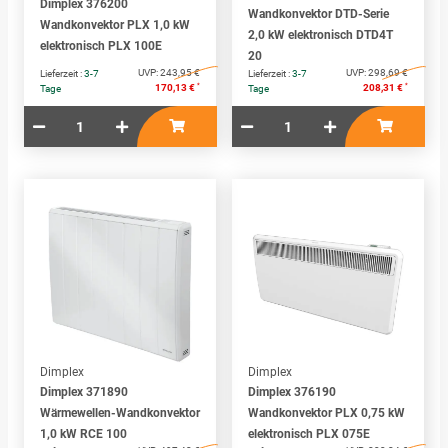
Dimplex 376200
Wandkonvektor DTD-Serie
Wandkonvektor PLX 1,0 kW
2,0 kW elektronisch DTD4T
elektronisch PLX 100E
20
UVP:
243,95 €
UVP:
298,69 €
Lieferzeit :
3-7
Lieferzeit :
3-7
*
*
170,13 €
208,31 €
Tage
Tage
Dimplex
Dimplex
Dimplex 371890
Dimplex 376190
Wärmewellen-Wandkonvektor
Wandkonvektor PLX 0,75 kW
1,0 kW RCE 100
elektronisch PLX 075E