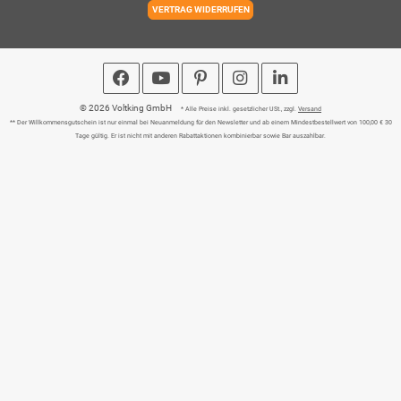
VERTRAG WIDERRUFEN
© 2026 Voltking GmbH
* Alle Preise inkl. gesetzlicher USt., zzgl.
Versand
** Der Willkommensgutschein ist nur einmal bei Neuanmeldung für den Newsletter und ab einem Mindestbestellwert von 100,00 € 30
Tage gültig. Er ist nicht mit anderen Rabattaktionen kombinierbar sowie Bar auszahlbar.