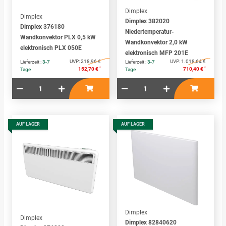
Dimplex
Dimplex
Dimplex 382020
Dimplex 376180
Niedertemperatur-
Wandkonvektor PLX 0,5 kW
Wandkonvektor 2,0 kW
elektronisch PLX 050E
elektronisch MFP 201E
UVP:
218,96 €
UVP:
1.018,64 €
Lieferzeit :
3-7
Lieferzeit :
3-7
*
*
152,70 €
710,40 €
Tage
Tage
AUF LAGER
AUF LAGER
Dimplex
Dimplex
Dimplex 82840620