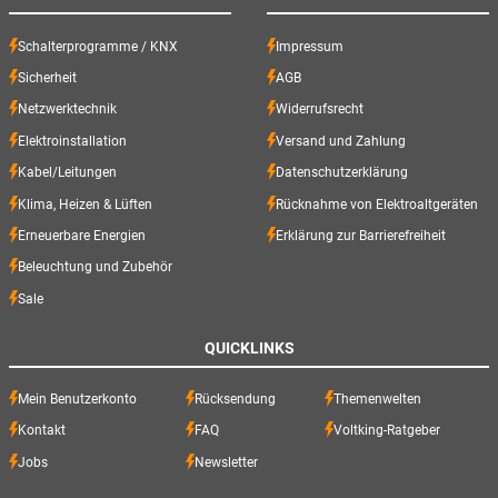
Schalterprogramme / KNX
Impressum
Sicherheit
AGB
Netzwerktechnik
Widerrufsrecht
Elektroinstallation
Versand und Zahlung
Kabel/Leitungen
Datenschutzerklärung
Klima, Heizen & Lüften
Rücknahme von Elektroaltgeräten
Erneuerbare Energien
Erklärung zur Barrierefreiheit
Beleuchtung und Zubehör
Sale
QUICKLINKS
Mein Benutzerkonto
Rücksendung
Themenwelten
Kontakt
FAQ
Voltking-Ratgeber
Jobs
Newsletter