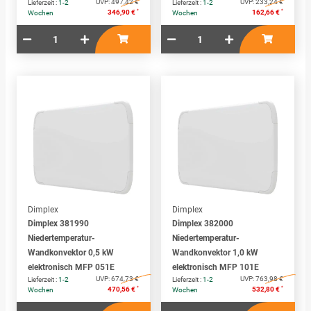
UVP:
497,42 €
UVP:
233,24 €
Lieferzeit :
1-2
Lieferzeit :
1-2
*
*
346,90 €
162,66 €
Wochen
Wochen
Dimplex
Dimplex
Dimplex 381990
Dimplex 382000
Niedertemperatur-
Niedertemperatur-
Wandkonvektor 0,5 kW
Wandkonvektor 1,0 kW
elektronisch MFP 051E
elektronisch MFP 101E
UVP:
674,73 €
UVP:
763,98 €
Lieferzeit :
1-2
Lieferzeit :
1-2
*
*
470,56 €
532,80 €
Wochen
Wochen