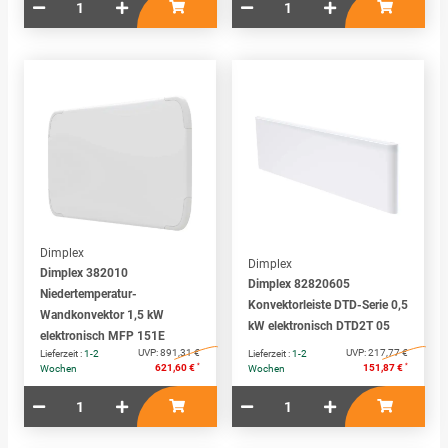
Dimplex
Dimplex
Dimplex 382010
Dimplex 82820605
Niedertemperatur-
Konvektorleiste DTD-Serie 0,5
Wandkonvektor 1,5 kW
kW elektronisch DTD2T 05
elektronisch MFP 151E
UVP:
891,31 €
UVP:
217,77 €
Lieferzeit :
1-2
Lieferzeit :
1-2
*
*
621,60 €
151,87 €
Wochen
Wochen