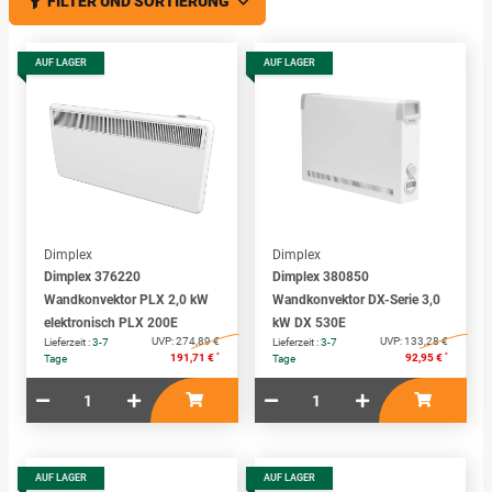
FILTER UND SORTIERUNG
AUF LAGER
AUF LAGER
Dimplex
Dimplex
Dimplex 376220
Dimplex 380850
Wandkonvektor PLX 2,0 kW
Wandkonvektor DX-Serie 3,0
elektronisch PLX 200E
kW DX 530E
UVP:
274,89 €
UVP:
133,28 €
Lieferzeit :
3-7
Lieferzeit :
3-7
*
*
191,71 €
92,95 €
Tage
Tage
AUF LAGER
AUF LAGER