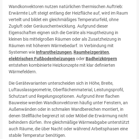
Wandkonvektoren nutzen natürlichen thermischen Auftrieb:
Erwärmte Luft steigt entlang der Heizfläche auf, wird im Raum
verteilt und bildet ein gleichmäßiges Temperaturfeld, ohne
Zugluft oder Geräuschentwicklung. Aufgrund dieser
Eigenschaften eignen sich die Geräte als Hauptheizung in
kleinen bis mittelgroßen Räumen oder als Zusatzheizung in
Räumen mit höherem Wärmebedarf. In Verbindung mit
Systemen wie
Infrarotheizungen
,
Raumheizgeräten
,
elektrischen Fußbodenheizungen
oder
Badheizkörpern
entstehen kombinierte Heizkonzepte mit klar definierten
Wärmefeldern.
Die Gerätevarianten unterscheiden sich in Höhe, Breite,
Luftauslassgeometrie, Oberflächenmaterial, Leistungsprofil,
Schutzart und Regelungsoptionen. Aufgrund ihrer flachen
Bauweise werden Wandkonvektoren häufig unter Fenstern, an
Außenwänden oder in schmalen Wandbereichen montiert, in
denen Stellfläche begrenzt ist oder Möbel die Erwärmung nicht
behindern dürfen. Ihre gleichmäßige Wärmeabgabe unterstützt
auch Räume, die über Nacht oder während Arbeitsphasen eine
stabile Temperatur benötigen.