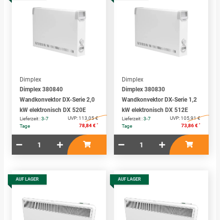
Dimplex
Dimplex
Dimplex 380840
Dimplex 380830
Wandkonvektor DX-Serie 2,0
Wandkonvektor DX-Serie 1,2
kW elektronisch DX 520E
kW elektronisch DX 512E
UVP:
113,05 €
UVP:
105,91 €
Lieferzeit :
3-7
Lieferzeit :
3-7
*
*
78,84 €
73,86 €
Tage
Tage
AUF LAGER
AUF LAGER