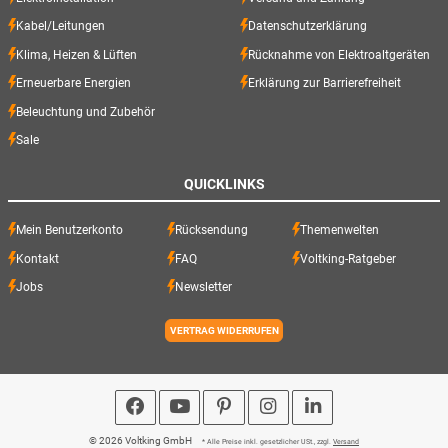
Kabel/Leitungen
Datenschutzerklärung
Klima, Heizen & Lüften
Rücknahme von Elektroaltgeräten
Erneuerbare Energien
Erklärung zur Barrierefreiheit
Beleuchtung und Zubehör
Sale
QUICKLINKS
Mein Benutzerkonto
Rücksendung
Themenwelten
Kontakt
FAQ
Voltking-Ratgeber
Jobs
Newsletter
VERTRAG WIDERRUFEN
© 2026 Voltking GmbH
* Alle Preise inkl. gesetzlicher USt., zzgl.
Versand