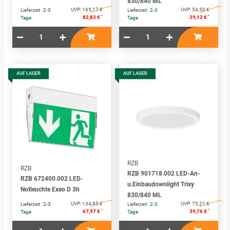
830/840 ML
UVP:
165,17 €
UVP:
54,50 €
Lieferzeit :
2-3
Lieferzeit :
2-3
*
*
82,83 €
29,12 €
Tage
Tage
AUF LAGER
AUF LAGER
RZB
RZB
RZB 901718.002 LED-An-
RZB 672400.002 LED-
u.Einbaudownlight Trixy
Notleuchte Exeo D 3h
830/840 ML
UVP:
134,95 €
UVP:
75,21 €
Lieferzeit :
2-3
Lieferzeit :
2-3
*
*
67,97 €
39,76 €
Tage
Tage