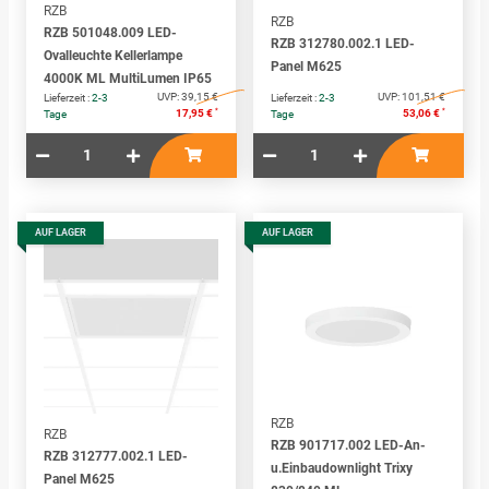
RZB
RZB
RZB 501048.009 LED-
RZB 312780.002.1 LED-
Ovalleuchte Kellerlampe
Panel M625
4000K ML MultiLumen IP65
UVP:
39,15 €
UVP:
101,51 €
Lieferzeit :
2-3
Lieferzeit :
2-3
*
*
17,95 €
53,06 €
Tage
Tage
AUF LAGER
AUF LAGER
RZB
RZB
RZB 901717.002 LED-An-
RZB 312777.002.1 LED-
u.Einbaudownlight Trixy
Panel M625