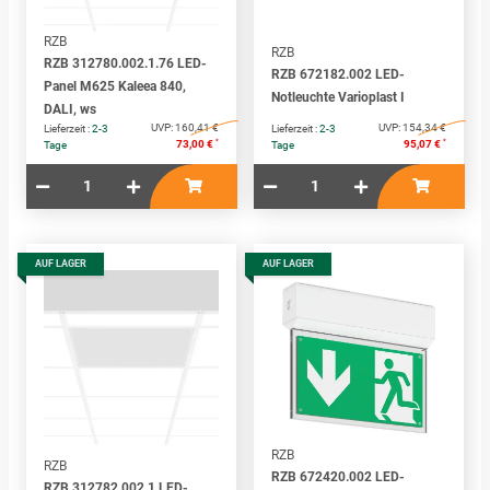
RZB
RZB
RZB 312780.002.1.76 LED-
RZB 672182.002 LED-
Panel M625 Kaleea 840,
Notleuchte Varioplast I
DALI, ws
UVP:
160,41 €
UVP:
154,34 €
Lieferzeit :
2-3
Lieferzeit :
2-3
*
*
73,00 €
95,07 €
Tage
Tage
AUF LAGER
AUF LAGER
RZB
RZB
RZB 672420.002 LED-
RZB 312782.002.1 LED-