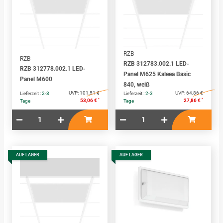
RZB
RZB
RZB 312783.002.1 LED-
RZB 312778.002.1 LED-
Panel M625 Kaleea Basic
Panel M600
840, weiß
UVP:
101,51 €
UVP:
64,86 €
Lieferzeit :
2-3
Lieferzeit :
2-3
*
*
53,06 €
27,86 €
Tage
Tage
AUF LAGER
AUF LAGER