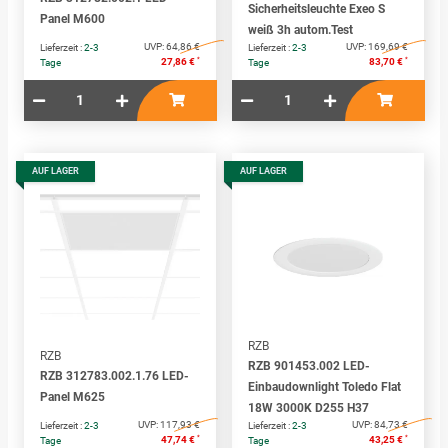
Sicherheitsleuchte Exeo S
Panel M600
weiß 3h autom.Test
UVP:
64,86 €
UVP:
169,69 €
Lieferzeit :
2-3
Lieferzeit :
2-3
*
*
27,86 €
83,70 €
Tage
Tage
AUF LAGER
AUF LAGER
RZB
RZB
RZB 901453.002 LED-
RZB 312783.002.1.76 LED-
Einbaudownlight Toledo Flat
Panel M625
18W 3000K D255 H37
UVP:
117,93 €
UVP:
84,73 €
Lieferzeit :
2-3
Lieferzeit :
2-3
*
*
47,74 €
43,25 €
Tage
Tage