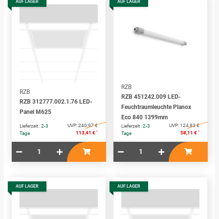
AUF LAGER
AUF LAGER
RZB
RZB
RZB 451242.009 LED-
RZB 312777.002.1.76 LED-
Feuchtraumleuchte Planox
Panel M625
Eco 840 1399mm
UVP:
240,97 €
UVP:
124,83 €
Lieferzeit :
2-3
Lieferzeit :
2-3
*
*
113,41 €
58,11 €
Tage
Tage
AUF LAGER
AUF LAGER