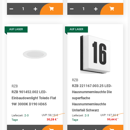
AUF LAGER
AUF LAGER
RZB
RZB 221167.003.25 LED-
RZB
RZB 901452.002 LED-
Hausnummernleuchte Die
Einbaudownlight Toledo Flat
superflache
9W 3000K D190 H365
Hausnummernleuchte
Unterteil Schwarz
UVP:
58,19 €
UVP:
197,30 €
Lieferzeit :
2-3
Lieferzeit :
2-3
*
*
30,28 €
99,44 €
Tage
Tage