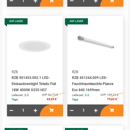
AUF LAGER
AUF LAGER
RZB
RZB
RZB 901453.002.1 LED-
RZB 451244.009 LED-
Einbaudownlight Toledo Flat
Feuchtraumleuchte Planox
18W 4000K D255 H37
Eco 840 1699mm
UVP:
84,73 €
UVP:
169,22 €
Lieferzeit :
2-3
Lieferzeit :
2-3
*
*
43,25 €
79,63 €
Tage
Tage