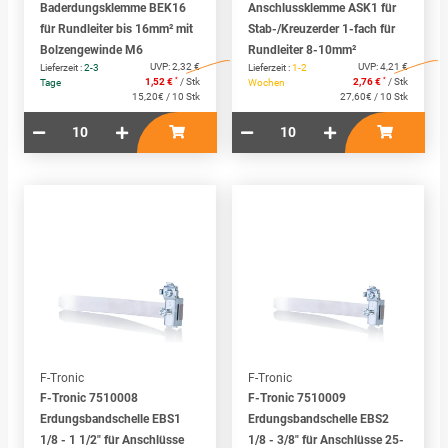
Baderdungsklemme BEK16
Anschlussklemme ASK1 für
für Rundleiter bis 16mm² mit
Stab-/Kreuzerder 1-fach für
Bolzengewinde M6
Rundleiter 8-10mm²
UVP:
2,32 €
UVP:
4,21 €
Lieferzeit :
2-3
Lieferzeit :
1-2
*
*
1,52 €
/ Stk
2,76 €
/ Stk
Tage
Wochen
15,20€ / 10 Stk
27,60€ / 10 Stk
F-Tronic
F-Tronic
F-Tronic 7510008
F-Tronic 7510009
Erdungsbandschelle EBS1
Erdungsbandschelle EBS2
1/8 - 1 1/2" für Anschlüsse
1/8 - 3/8" für Anschlüsse 25-