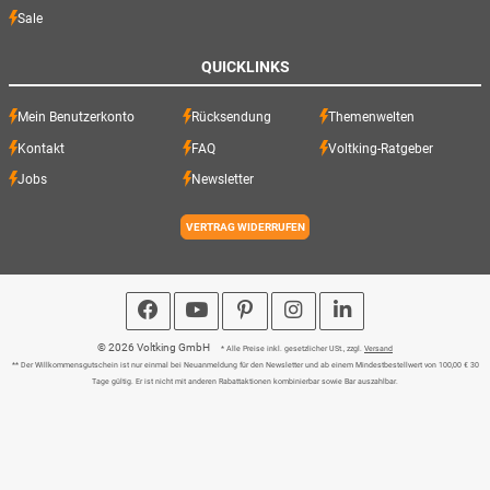
Sale
QUICKLINKS
Mein Benutzerkonto
Rücksendung
Themenwelten
Kontakt
FAQ
Voltking-Ratgeber
Jobs
Newsletter
VERTRAG WIDERRUFEN
© 2026 Voltking GmbH
* Alle Preise inkl. gesetzlicher USt., zzgl.
Versand
** Der Willkommensgutschein ist nur einmal bei Neuanmeldung für den Newsletter und ab einem Mindestbestellwert von 100,00 € 30
Tage gültig. Er ist nicht mit anderen Rabattaktionen kombinierbar sowie Bar auszahlbar.