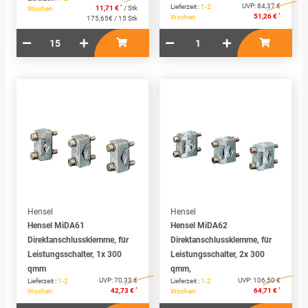
UVP:
84,37 €
Lieferzeit :
1-2
*
11,71 €
/ Stk
Wochen
*
51,26 €
Wochen
175,65€ / 15 Stk
Hensel
Hensel
Hensel MiDA61
Hensel MiDA62
Direktanschlussklemme, für
Direktanschlussklemme, für
Leistungsschalter, 1x 300
Leistungsschalter, 2x 300
qmm
qmm,
UVP:
70,33 €
UVP:
106,50 €
Lieferzeit :
1-2
Lieferzeit :
1-2
*
*
42,73 €
64,71 €
Wochen
Wochen