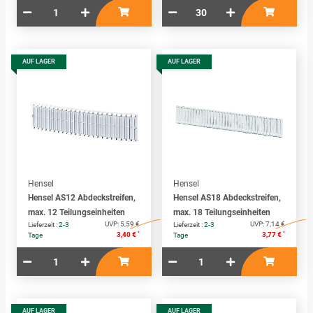
AUF LAGER
AUF LAGER
Hensel
Hensel
Hensel AS12 Abdeckstreifen,
Hensel AS18 Abdeckstreifen,
max. 12 Teilungseinheiten
max. 18 Teilungseinheiten
UVP:
5,59 €
UVP:
7,14 €
Lieferzeit :
2-3
Lieferzeit :
2-3
*
*
3,40 €
3,77 €
Tage
Tage
AUF LAGER
AUF LAGER