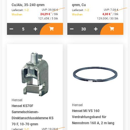
Cu/Alu, 35-240 qmm
qmm, Cu
UVP:
39,98 €
UVP:
7,08 €
Lieferzeit :
1-2
Lieferzeit :
1-2
*
*
24,29 €
/ Stk
4,30 €
/ Stk
Wochen
Wochen
121,45€ / 5 Stk
129,00€ / 30 Stk
Hensel
Hensel
Hensel KS70F
Hensel Mi VS 160
Sammelschienen-
Verdrahtungsband für
Direktanschlussklemme KS
Nennstrom 160 A, 2 m lang
70 F, 10-70 qmm
UVP:
19,28 €
Lieferzeit :
1-2