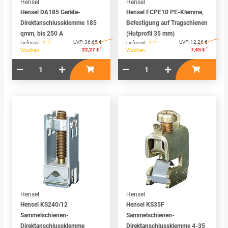
Hensel
Hensel
Hensel DA185 Geräte-
Hensel FCPE10 PE-Klemme,
Direktanschlussklemme 185
Befestigung auf Tragschienen
qmm, bis 250 A
(Hutprofil 35 mm)
UVP:
36,65 €
UVP:
12,26 €
Lieferzeit :
1-2
Lieferzeit :
1-2
*
*
22,27 €
7,45 €
Wochen
Wochen
Hensel
Hensel
Hensel KS240/12
Hensel KS35F
Sammelschienen-
Sammelschienen-
Direktanschlussklemme
Direktanschlussklemme 4-35