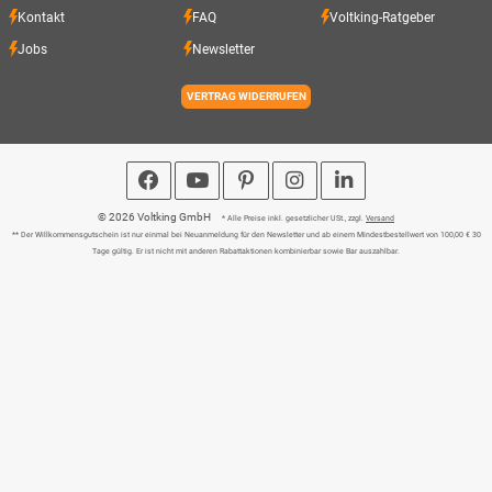
Kontakt
FAQ
Voltking-Ratgeber
Jobs
Newsletter
VERTRAG WIDERRUFEN
© 2026 Voltking GmbH
* Alle Preise inkl. gesetzlicher USt., zzgl.
Versand
** Der Willkommensgutschein ist nur einmal bei Neuanmeldung für den Newsletter und ab einem Mindestbestellwert von 100,00 € 30
Tage gültig. Er ist nicht mit anderen Rabattaktionen kombinierbar sowie Bar auszahlbar.