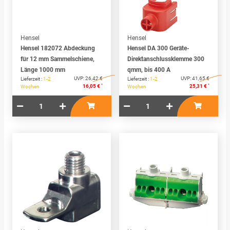
Hensel
Hensel
Hensel 182072 Abdeckung
Hensel DA 300 Geräte-
für 12 mm Sammelschiene,
Direktanschlussklemme 300
Länge 1000 mm
qmm, bis 400 A
UVP:
26,42 €
UVP:
41,65 €
Lieferzeit :
1-2
Lieferzeit :
1-2
*
*
16,05 €
25,31 €
Wochen
Wochen