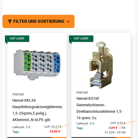
FILTER UND SORTIERUNG
AUF LAGER
AUF LAGER
Hensel
Hensel
Hensel KS16F
Hensel KKL54
Sammelschienen-
Hauptleitungsabzweigklemme,
Direktanschlussklemme 1,5-
1,5-25qmm,5 polig j.
16 qmm, Cu
4Klemmst.,N-bl,PE-glb
UVP:
5,00 €
Lieferzeit :
2-3
UVP:
39,27 €
Lieferzeit :
2-3
*
3,04 €
/ Stk
Tage
*
23,86 €
Tage
91,20€ / 30 Stk