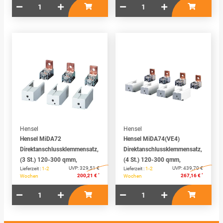
Hensel
Hensel
Hensel MiDA72
Hensel MiDA74(VE4)
Direktanschlussklemmensatz,
Direktanschlussklemmensatz,
(3 St.) 120-300 qmm,
(4 St.) 120-300 qmm,
UVP:
329,51 €
UVP:
439,70 €
Lieferzeit :
1-2
Lieferzeit :
1-2
*
*
200,21 €
267,16 €
Wochen
Wochen