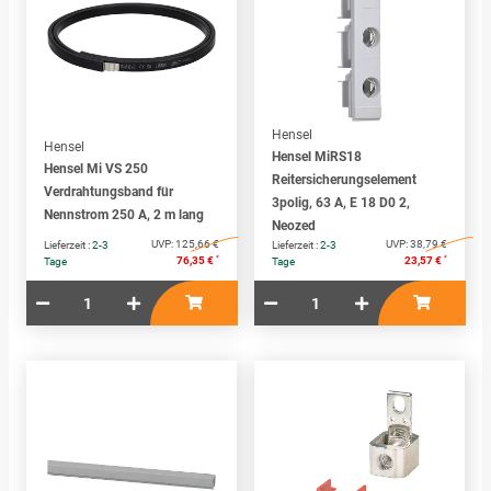
Hensel
Hensel
Hensel MiRS18
Hensel Mi VS 250
Reitersicherungselement
Verdrahtungsband für
3polig, 63 A, E 18 D0 2,
Nennstrom 250 A, 2 m lang
Neozed
UVP:
125,66 €
UVP:
38,79 €
Lieferzeit :
2-3
Lieferzeit :
2-3
*
*
76,35 €
23,57 €
Tage
Tage