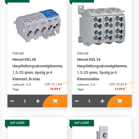
Hensel
Hensel
Hensel KKL48
Hensel KKL34
Hauptleitungsabzweigklemme,
Hauptleitungsabzweigklemme,
1,5-25 qmm, 4polig je 4
1,5-25 qmm, 3polig je 4
Klemmst.,N-blau
Klemmstellen
UVP:
27,13 €
UVP:
20,47 €
Lieferzeit :
2-3
Lieferzeit :
2-3
*
*
16,49 €
12,44 €
Tage
Tage
AUF LAGER
AUF LAGER