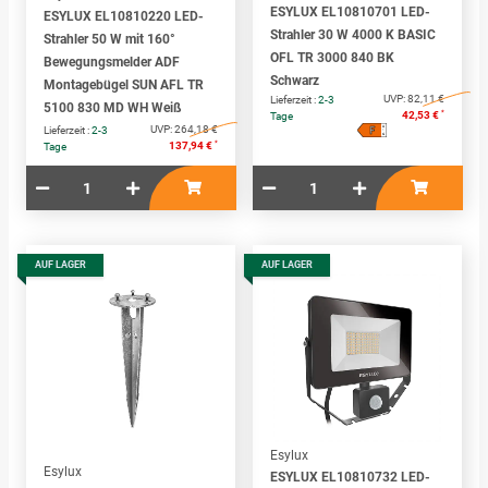
ESYLUX EL10810701 LED-
ESYLUX EL10810220 LED-
Strahler 30 W 4000 K BASIC
Strahler 50 W mit 160°
OFL TR 3000 840 BK
Bewegungsmelder ADF
Schwarz
Montagebügel SUN AFL TR
UVP:
82,11 €
Lieferzeit :
2-3
5100 830 MD WH Weiß
*
42,53 €
Tage
F
A
UVP:
264,18 €
Lieferzeit :
2-3
↑
G
*
137,94 €
Tage
AUF LAGER
AUF LAGER
Esylux
Esylux
ESYLUX EL10810732 LED-