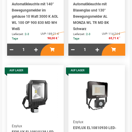
Automatikleuchte mit 140°
Automatikleuchte mit
Bewegungsmelder im
Blasenglas und 130°
gehäuse 10 Watt 3000 K AOL
Bewegungsmelder AL
WL 100 OP 900 830 MD WH
MONZA WL TR MD BK
Weiß
Schwarz
UVP:
189,21 €
UVP:
114,24 €
Lieferzeit :
2-3
Lieferzeit :
2-3
*
*
98,00 €
65,71 €
Tage
Tage
AUF LAGER
AUF LAGER
Esylux
Esylux
ESYLUX EL10810930 LED-