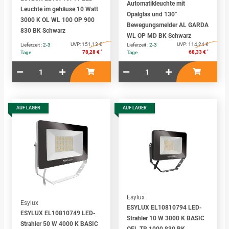
Automatikleuchte mit
Leuchte im gehäuse 10 Watt
Opalglas und 130°
3000 K OL WL 100 OP 900
Bewegungsmelder AL GARDA
830 BK Schwarz
WL OP MD BK Schwarz
UVP:
151,13 €
UVP:
114,24 €
Lieferzeit :
2-3
Lieferzeit :
2-3
*
*
78,28 €
68,33 €
Tage
Tage
AUF LAGER
AUF LAGER
Esylux
Esylux
ESYLUX EL10810794 LED-
ESYLUX EL10810749 LED-
Strahler 10 W 3000 K BASIC
Strahler 50 W 4000 K BASIC