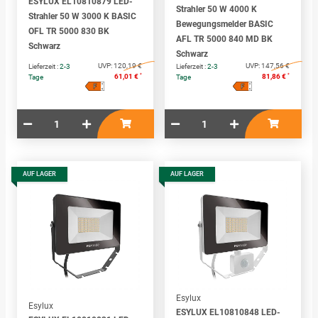
ESYLUX EL10810879 LED-
Strahler 50 W 4000 K
Strahler 50 W 3000 K BASIC
Bewegungsmelder BASIC
OFL TR 5000 830 BK
AFL TR 5000 840 MD BK
Schwarz
Schwarz
UVP:
120,19 €
UVP:
147,56 €
Lieferzeit :
2-3
Lieferzeit :
2-3
*
*
61,01 €
81,86 €
Tage
Tage
F
F
A
A
↑
↑
G
G
AUF LAGER
AUF LAGER
Esylux
Esylux
ESYLUX EL10810848 LED-