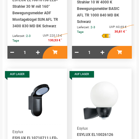
ESYLUX EL10810138 LED-
Strahler 10 W 4000 K
Strahler 30 W mit 160°
Bewegungsmelder BASIC
Bewegungsmelder ADF
AFL TR 1000 840 MD BK
Montagebügel SUN AFL TR
Schwarz
3400 830 MD BK Schwarz
UVP:
60,69 €
Lieferzeit :
2-3
*
30,81 €
Tage
E
A
UVP:
220,15 €
Lieferzeit :
2-3
↑
G
*
130,53 €
Tage
AUF LAGER
AUF LAGER
Esylux
Esylux
ESYLUX EL10026126
ESYLUX EL10710711 LED-