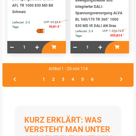
Bewegungsmelder und
AFL TR 1000 830 MD BK
integrierter DALI-
Schwarz
Spannungsversorgung ALVA
BL 940/170 TR 360° 1000
UVP:
60,69 €
Lieferzeit :
2-3
830 MD IR DALI AN Grau
*
30,81 €
Tage
F
A
UVP:
1.006,74 €
Lieferzeit :
2-3
↑
G
*
555,83 €
Tage
Artikel 1 - 20 von 114
1
2
3
4
5
6
KURZ ERKLÄRT: WAS
VERSTEHT MAN UNTER