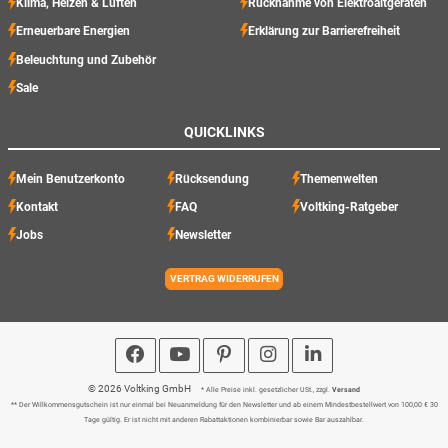
Klima, Heizen & Lüften
Rücknahme von Elektroaltgeräten
Erneuerbare Energien
Erklärung zur Barrierefreiheit
Beleuchtung und Zubehör
Sale
QUICKLINKS
Mein Benutzerkonto
Rücksendung
Themenwelten
Kontakt
FAQ
Voltking-Ratgeber
Jobs
Newsletter
VERTRAG WIDERRUFEN
© 2026 Voltking GmbH
* Alle Preise inkl. gesetzlicher USt., zzgl.
Versand
** Der Willkommensgutschein ist nur einmal bei Neuanmeldung für den Newsletter und ab einem Mindestbestellwert von 100,00 € 30
Tage gültig. Er ist nicht mit anderen Rabattaktionen kombinierbar sowie Bar auszahlbar.