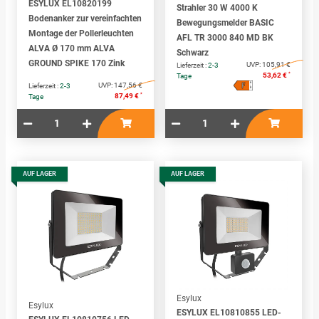
ESYLUX EL10820199
Strahler 30 W 4000 K
Bodenanker zur vereinfachten
Bewegungsmelder BASIC
Montage der Pollerleuchten
AFL TR 3000 840 MD BK
ALVA Ø 170 mm ALVA
Schwarz
GROUND SPIKE 170 Zink
UVP:
105,91 €
Lieferzeit :
2-3
*
53,62 €
Tage
F
A
UVP:
147,56 €
Lieferzeit :
2-3
↑
G
*
87,49 €
Tage
AUF LAGER
AUF LAGER
Esylux
Esylux
ESYLUX EL10810855 LED-