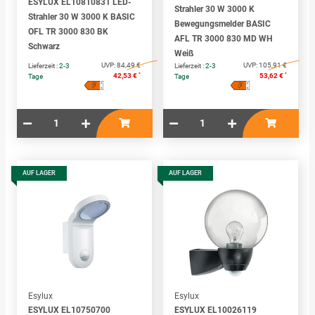
ESYLUX EL10810831 LED-
Strahler 30 W 3000 K
Strahler 30 W 3000 K BASIC
Bewegungsmelder BASIC
OFL TR 3000 830 BK
AFL TR 3000 830 MD WH
Schwarz
Weiß
UVP:
84,49 €
UVP:
105,91 €
Lieferzeit :
2-3
Lieferzeit :
2-3
*
*
42,53 €
53,62 €
Tage
Tage
F
F
A
A
↑
↑
G
G
AUF LAGER
AUF LAGER
Esylux
Esylux
ESYLUX EL10750700
ESYLUX EL10026119