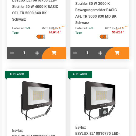
ESYLUX EL10810756 LED-
Strahler 30 W 3000 K
Strahler 50 W 4000 K BASIC
Bewegungsmelder BASIC
OFL TR 5000 840 BK
AFL TR 3000 830 MD BK
Schwarz
Schwarz
UVP:
120,19 €
UVP:
105,91 €
Lieferzeit :
2-3
Lieferzeit :
2-3
*
*
61,01 €
53,62 €
Tage
Tage
F
F
A
A
↑
↑
G
G
AUF LAGER
AUF LAGER
Esylux
Esylux
ESYLUX EL10810770 LED-