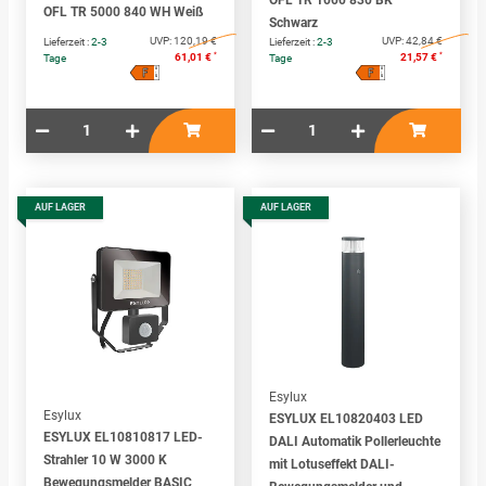
OFL TR 1000 830 BK
OFL TR 5000 840 WH Weiß
Schwarz
UVP:
120,19 €
UVP:
42,84 €
Lieferzeit :
2-3
Lieferzeit :
2-3
*
*
61,01 €
21,57 €
Tage
Tage
F
F
A
A
↑
↑
G
G
AUF LAGER
AUF LAGER
Esylux
Esylux
ESYLUX EL10820403 LED
ESYLUX EL10810817 LED-
DALI Automatik Pollerleuchte
Strahler 10 W 3000 K
mit Lotuseffekt DALI-
Bewegungsmelder BASIC