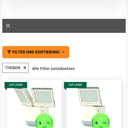
FILTER UND SORTIERUNG
THEBEN
Alle Filter zurücksetzen
AUF LAGER
AUF LAGER