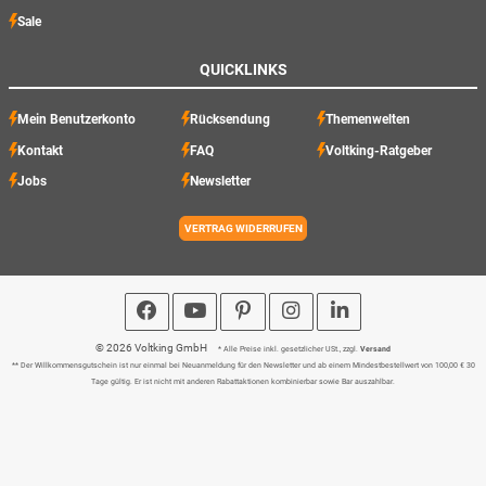
Sale
QUICKLINKS
Mein Benutzerkonto
Rücksendung
Themenwelten
Kontakt
FAQ
Voltking-Ratgeber
Jobs
Newsletter
VERTRAG WIDERRUFEN
© 2026 Voltking GmbH
* Alle Preise inkl. gesetzlicher USt., zzgl.
Versand
** Der Willkommensgutschein ist nur einmal bei Neuanmeldung für den Newsletter und ab einem Mindestbestellwert von 100,00 € 30
Tage gültig. Er ist nicht mit anderen Rabattaktionen kombinierbar sowie Bar auszahlbar.