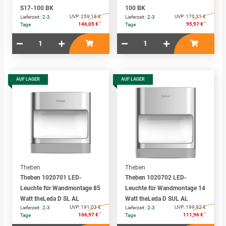
S17-100 BK
100 BK
UVP:
259,18 €
UVP:
170,31 €
Lieferzeit :
2-3
Lieferzeit :
2-3
*
*
146,05 €
95,97 €
Tage
Tage
AUF LAGER
AUF LAGER
Theben
Theben
Theben 1020701 LED-
Theben 1020702 LED-
Leuchte für Wandmontage 85
Leuchte für Wandmontage 14
Watt theLeda D SL AL
Watt theLeda D SUL AL
UVP:
191,03 €
UVP:
199,92 €
Lieferzeit :
2-3
Lieferzeit :
2-3
*
*
106,97 €
111,96 €
Tage
Tage