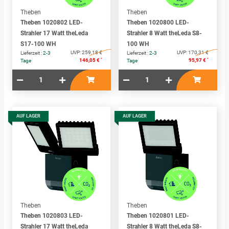
Theben
Theben
Theben 1020802 LED-
Theben 1020800 LED-
Strahler 17 Watt theLeda
Strahler 8 Watt theLeda S8-
S17-100 WH
100 WH
UVP:
259,18 €
UVP:
170,31 €
Lieferzeit :
2-3
Lieferzeit :
2-3
*
*
146,05 €
95,97 €
Tage
Tage
AUF LAGER
AUF LAGER
Theben
Theben
Theben 1020803 LED-
Theben 1020801 LED-
Strahler 17 Watt theLeda
Strahler 8 Watt theLeda S8-