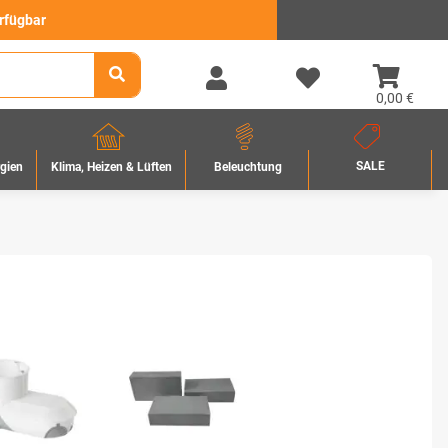
erfügbar
0,00 €
SALE
rgien
Beleuchtung
Klima, Heizen & Lüften