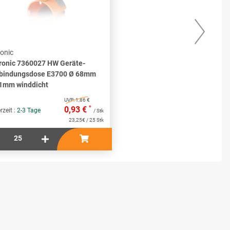
ronic
F-Tron
ronic 7360027 HW Geräte-
F-Tro
bindungsdose E3700 Ø 68mm
E2700
1mm winddicht
Lieferze
UVP:
1,86 €
*
0,93 €
rzeit :
2-3 Tage
/ Stk
23,25€ / 25 Stk