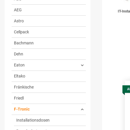
AEG
IT-Insta
Astro
Cellpack
Bachmann
Dehn
Eaton
Eltako
Fränkische
A
Friedl
F-Tronic
Installationsdosen