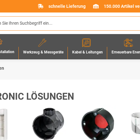
schnelle Lieferung
150.000 Artikel v
stallation
Werkzeug & Messgeräte
Erneuerbare Ene
Kabel & Leitungen
en
RONIC LÖSUNGEN