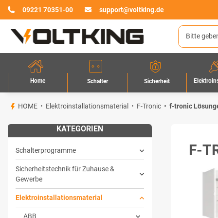
09221 70351-00
support@voltking.de
Home
Elektroin
Sicherheit
Schalter
HOME
Elektroinstallationsmaterial
F-Tronic
f-tronic Lösung
KATEGORIEN
F-T
Schalterprogramme
Sicherheitstechnik für Zuhause &
Gewerbe
Elektroinstallationsmaterial
ABB