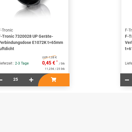
F-Tronic
F-T
F-Tronic 7320028 UP Geräte-
F-T
Verbindungsdose E1072K t=65mm
Ver
uftdicht
t=6
UVP:
1,08 €
*
0,45 €
ieferzeit :
2-3 Tage
Liefe
/ Stk
11,25€ / 25 Stk