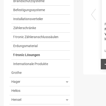
Brandschutzsysteme
Befestigungssysteme
Installationsverteiler
Zählerschränke
f-tronic Zähleranschlusssäulen
l
Erdungsmaterial
L
f-tronic Lösungen
Internationale Produkte
Grothe
Hager
Helios
Hensel