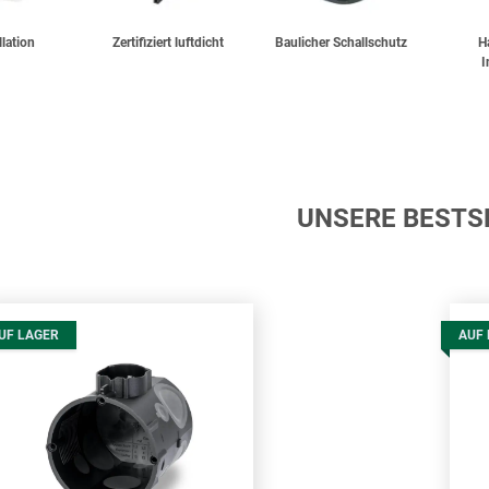
llation
Zertifiziert luftdicht
Baulicher Schallschutz
H
I
UNSERE BESTS
UF LAGER
AUF