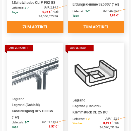
f.Schutzhaube CLIP F02 GS
Erdungsklemme 925007 (1er)
UVP:
2,89 €
Lieferzeit :
3-7
UVP:
46,65 €
Lieferzeit :
3-7
*
0,96 €
/ Stk
Tage
*
8,83 €
Tage
24,00€ / 25 Stk
ZUM ARTIKEL
ZUM ARTIKEL
AUSVERKAUFT
AUSVERKAUFT
Legrand
Legrand
Legrand (Cablofil)
Legrand (Cablofil)
Kabelausgang DEV100 GS
Klemmstück CE 25 DC
(1er)
UVP:
1,52 €
Lieferzeit :
1-2
UVP:
17,43 €
Lieferzeit :
3-7
*
0,49 €
/ Stk
Wochen
*
3,57 €
Tage
24,50€ / 50 Stk