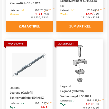
Schnellverbinder AUTOCLIC
Klemmstück CE 40 V2A
GS
UVP:
25,05 €
UVP:
16,30 €
Lieferzeit :
1-2
Lieferzeit :
1-2
*
*
4,18 €
/ Stk
5,43 €
/ Stk
Wochen
Wochen
104,50€ / 25 Stk
271,50€ / 50 Stk
ZUM ARTIKEL
ZUM ARTIKEL
AUSVERKAUFT
AUSVERKAUFT
Legrand
Legrand
Legrand (Cablofil)
Legrand (Cablofil)
Verbindungskit 558081
Schnellverbinder EDRN EZ
UVP:
4,52 €
Lieferzeit :
3-7
UVP:
15,17 €
Lieferzeit :
3-7
*
1,51 €
/ Stk
Tage
*
3,17 €
Tage
75,50€ / 50 Stk