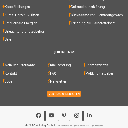
Kabel/Leitungen
Datenschutzerklärung
Klima, Heizen & Lüften
Rücknahme von Elektroaltgeräten
Erneuerbare Energien
Erklärung zur Barrierefreiheit
Beleuchtung und Zubehör
Sale
QUICKLINKS
Mein Benutzerkonto
Rücksendung
Themenwelten
Kontakt
FAQ
Voltking-Ratgeber
Jobs
Newsletter
VERTRAG WIDERRUFEN
© 2026 Voltking GmbH
* Alle Preise inkl. gesetzlicher USt., zzgl.
Versand