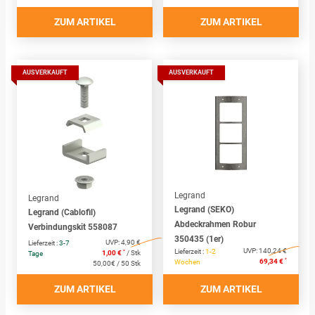
ZUM ARTIKEL
ZUM ARTIKEL
AUSVERKAUFT
AUSVERKAUFT
Legrand
Legrand
Legrand (SEKO)
Legrand (Cablofil)
Abdeckrahmen Robur
Verbindungskit 558087
350435 (1er)
UVP:
4,90 €
Lieferzeit :
3-7
UVP:
140,24 €
Lieferzeit :
1-2
*
1,00 €
/ Stk
Tage
*
69,34 €
Wochen
50,00€ / 50 Stk
ZUM ARTIKEL
ZUM ARTIKEL