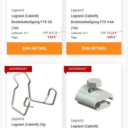
Legrand
Legrand
Legrand (Cablofil)
Legrand (Cablofil)
Bodenbefestigung FTX GS
Bodenbefestigung FTX V4A
(1er)
(1er)
UVP:
8,07 €
UVP:
24,34 €
Lieferzeit :
3-7
Lieferzeit :
3-7
*
*
2,56 €
4,86 €
Tage
Tage
ZUM ARTIKEL
ZUM ARTIKEL
AUSVERKAUFT
AUSVERKAUFT
Legrand
Legrand
Legrand (Cablofil) Clip
Legrand (Cablofil)