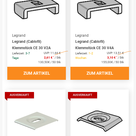
Legrand
Legrand
Legrand (Cablofil)
Legrand (Cablofil)
Klemmstück CE 30 V2A
Klemmstück CE 30 V4A
UVP:
11,66 €
UVP:
13,51 €
Lieferzeit :
3-7
Lieferzeit :
1-2
*
*
2,61 €
/ Stk
3,10 €
/ Stk
Tage
Wochen
130,50€ / 50 Stk
155,00€ / 50 Stk
ZUM ARTIKEL
ZUM ARTIKEL
AUSVERKAUFT
AUSVERKAUFT