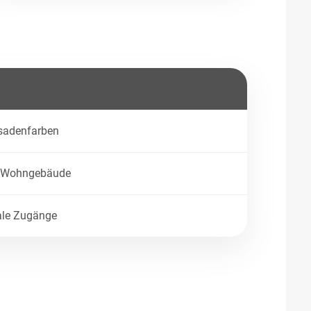
ssadenfarben
e Wohngebäude
ale Zugänge