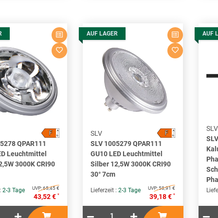
R
AUF LAGER
AUF 
SLV
F
F
A
A
SLV
↑
↑
G
G
SLV
05278 QPAR111
SLV 1005279 QPAR111
Kal
D Leuchtmittel
GU10 LED Leuchtmittel
Pha
12,5W 3000K CRI90
Silber 12,5W 3000K CRI90
Sch
30° 7cm
Pha
UVP:
65,45 €
UVP:
58,91 €
 :
2-3 Tage
Lieferzeit :
2-3 Tage
Liefe
*
*
43,52 €
39,18 €