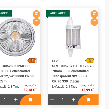
LAGER
AUF LAGER
F
E
A
A
SLV
↑
↑
G
G
 1005280 QPAR111
SLV 1005287 QT DE12 R7S
0 LED Leuchtmittel
78mm LED Leuchtmittel
ber 12,5W 3000K CRI90
Transparent 9W 3000K
 7cm
CRI90 330° 7,8cm
UVP:
58,91 €
UVP:
28,56 €
rzeit :
2-3 Tage
Lieferzeit :
2-3 Tage
*
*
39,18 €
18,99 €