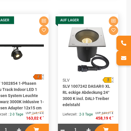
LAGER
AUF LAGER
F
A
↑
E
G
A
SLV
↑
G
 1002854 1-Phasen
SLV 1007242 DASAR® XL
u Track Indoor LED 1
RL eckige Abdeckung 24°
sen System Leuchte
3000 K incl. DALI-Treiber
warz 3000K inklusive 1-
edelstahl
sen Adapter 12x15 cm
UVP:
245,14 €
UVP:
689,01 €
rzeit :
2-3 Tage
Lieferzeit :
2-3 Tage
*
*
163,02 €
458,19 €