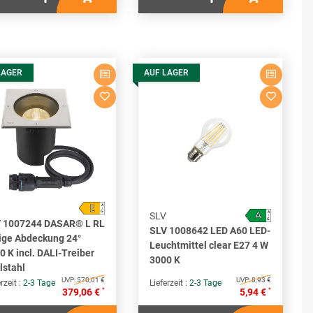
LAGER
AUF LAGER
E
A
↑
A
G
A
SLV
↑
G
 1007244 DASAR® L RL
SLV 1008642 LED A60 LED-
ige Abdeckung 24°
Leuchtmittel clear E27 4 W
0 K incl. DALI-Treiber
3000 K
lstahl
UVP:
570,01 €
UVP:
8,93 €
rzeit :
2-3 Tage
Lieferzeit :
2-3 Tage
*
*
379,06 €
5,94 €