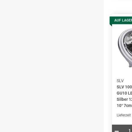
AUF LAGE
SLV
SLV 10
GU10 LE
Silber 
10° 7cm
Lieferzeit