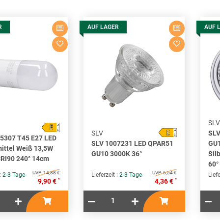
R
AUF LAGER
AUF 
SLV
E
A
↑
E
G
A
SLV
SLV
↑
G
5307 T45 E27 LED
SLV 1007231 LED QPAR51
GU1
ittel Weiß 13,5W
GU10 3000K 36°
Sil
RI90 240° 14cm
60°
UVP:
14,88 €
UVP:
6,54 €
 :
2-3 Tage
Lieferzeit :
2-3 Tage
Liefe
*
*
9,90 €
4,36 €