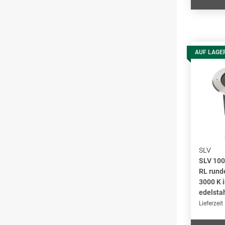
AUF LAGE
SLV
SLV 10
RL rund
3000 K i
edelsta
Lieferzeit