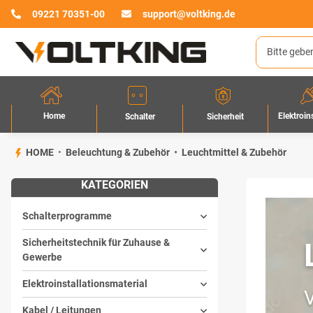
09221 70351-00
support@voltking.de
Home
Elektroin
Sicherheit
Schalter
HOME
Beleuchtung & Zubehör
Leuchtmittel & Zubehör
KATEGORIEN
Schalterprogramme
Sicherheitstechnik für Zuhause &
Gewerbe
Elektroinstallationsmaterial
V
Kabel / Leitungen