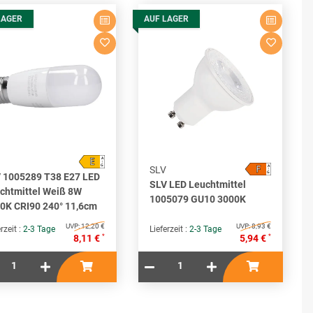
LAGER
AUF LAGER
E
A
↑
F
G
A
SLV
↑
G
 1005289 T38 E27 LED
SLV LED Leuchtmittel
chtmittel Weiß 8W
1005079 GU10 3000K
0K CRI90 240° 11,6cm
UVP:
12,20 €
UVP:
8,93 €
rzeit :
2-3 Tage
Lieferzeit :
2-3 Tage
*
*
8,11 €
5,94 €