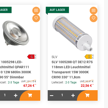
LAGER
AUF LAGER
G
E
A
A
SLV
↑
↑
G
G
 1005298 LED-
SLV 1005288 QT DE12 R7S
chtmittel QPAR111
118mm LED Leuchtmittel
0 12W 680lm 3000K
Transparent 15W 3000K
90 55° Dimmbar
CRI90 330° 11,8cm
UVP:
101,15 €
UVP:
33,91 €
rzeit :
2-3 Tage
Lieferzeit :
2-3 Tage
*
*
67,26 €
22,56 €