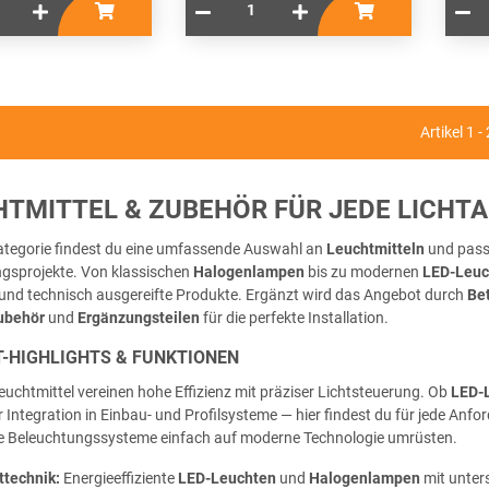
Artikel 1 
HTMITTEL & ZUBEHÖR FÜR JEDE LICH
Kategorie findest du eine umfassende Auswahl an
Leuchtmitteln
und pas
gsprojekte. Von klassischen
Halogenlampen
bis zu modernen
LED-Leuc
 und technisch ausgereifte Produkte. Ergänzt wird das Angebot durch
Be
ubehör
und
Ergänzungsteilen
für die perfekte Installation.
-HIGHLIGHTS & FUNKTIONEN
uchtmittel vereinen hohe Effizienz mit präziser Lichtsteuerung. Ob
LED-L
 Integration in Einbau- und Profilsysteme — hier findest du für jede An
 Beleuchtungssysteme einfach auf moderne Technologie umrüsten.
ttechnik:
Energieeffiziente
LED-Leuchten
und
Halogenlampen
mit unter