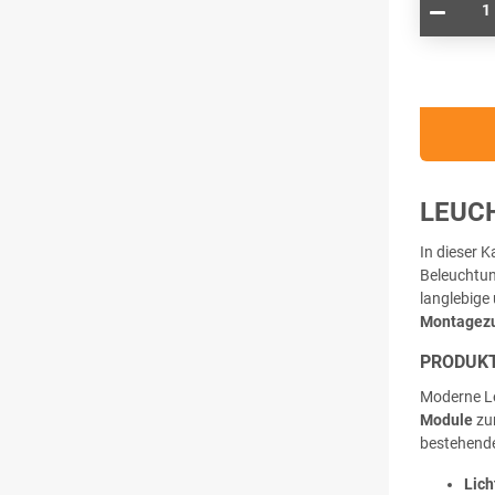
LEUC
In dieser 
Beleuchtun
langlebige
Montagez
PRODUKT
Moderne Le
Module
zur
bestehende
Lich