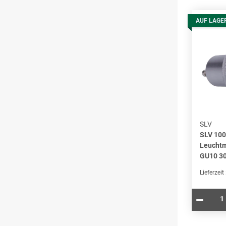
AUF LAGE
SLV
SLV 10
Leuchtm
GU10 3
Lieferzeit