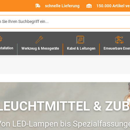
schnelle Lieferung
150.000 Artikel v
stallation
Werkzeug & Messgeräte
Erneuerbare Ene
Kabel & Leitungen
LEUCHTMITTEL & ZU
on LED-Lampen bis Spezialfassungen