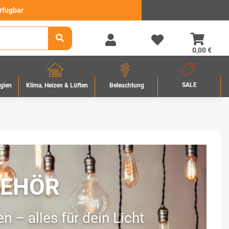
erfügbar
0,00 €
SALE
rgien
Beleuchtung
Klima, Heizen & Lüften
BEHÖR
 – alles für dein Licht