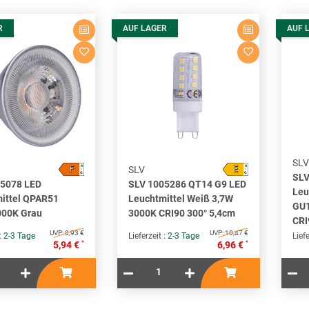
R
AUF LAGER
AUF 
SLV
F
E
A
A
SLV
↑
↑
G
G
SLV
05078 LED
SLV 1005286 QT14 G9 LED
Leu
ittel QPAR51
Leuchtmittel Weiß 3,7W
GU1
000K Grau
3000K CRI90 300° 5,4cm
CRI
UVP:
8,93 €
UVP:
10,47 €
 :
2-3 Tage
Lieferzeit :
2-3 Tage
Liefe
*
*
5,94 €
6,96 €