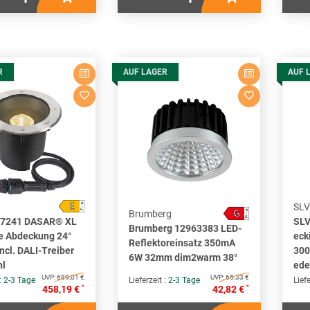
R
AUF LAGER
AUF 
E
A
SLV
↑
G
G
A
Brumberg
↑
G
07241 DASAR® XL
SLV
Brumberg 12963383 LED-
e Abdeckung 24°
eck
Reflektoreinsatz 350mA
ncl. DALI-Treiber
300
6W 32mm dim2warm 38°
hl
ede
UVP:
689,01 €
UVP:
65,33 €
 :
2-3 Tage
Lieferzeit :
2-3 Tage
Liefe
*
*
458,19 €
42,82 €