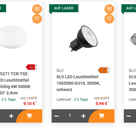
R
AUF LAGER
AUF 
G
A
↑
F
G
A
SLV
SLV
↑
G
05271 TCR TSE
SLV LED Leuchtmittel
SLV
D Leuchtmittel
1005080 GU10, 3000K,
Leu
lchig 6W 3000K
schwarz
300
20° 2,4cm
UVP:
13,69 €
UVP:
8,93 €
 :
2-3 Tage
Lieferzeit :
2-3 Tage
Liefe
*
*
9,10 €
5,94 €