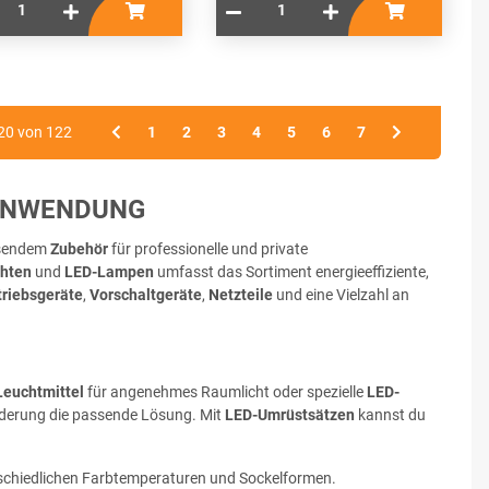
- 20 von 122
1
2
3
4
5
6
7
TANWENDUNG
sendem
Zubehör
für professionelle und private
hten
und
LED-Lampen
umfasst das Sortiment energieeffiziente,
triebsgeräte
,
Vorschaltgeräte
,
Netzteile
und eine Vielzahl an
euchtmittel
für angenehmes Raumlicht oder spezielle
LED-
forderung die passende Lösung. Mit
LED-Umrüstsätzen
kannst du
schiedlichen Farbtemperaturen und Sockelformen.