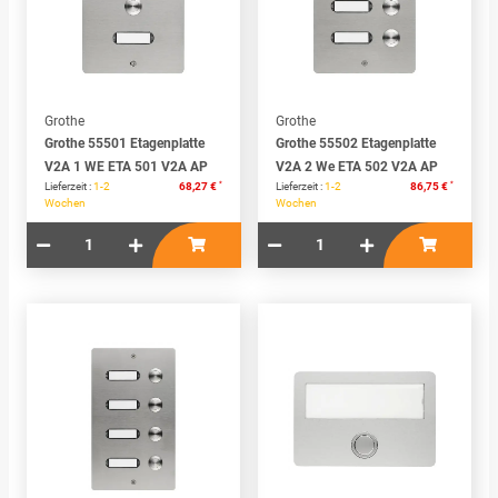
Grothe
Grothe
Grothe 55501 Etagenplatte
Grothe 55502 Etagenplatte
V2A 1 WE ETA 501 V2A AP
V2A 2 We ETA 502 V2A AP
*
*
Lieferzeit :
1-2
68,27 €
Lieferzeit :
1-2
86,75 €
Wochen
Wochen