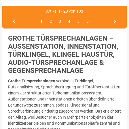
Artikel 1 - 20 von 103
1
2
3
4
5
6
GROTHE TÜRSPRECHANLAGEN –
AUSSENSTATION, INNENSTATION, T
ÜRKLINGEL, KLINGEL HAUSTÜR, A
UDIO-TÜRSPRECHANLAGE & G
EGENSPRECHANLAGE
Grothe Türsprechanlagen
verbinden
Türklingel
,
Rufsignalisierung, Sprachübertragung und Türöffnerkontakt zu
einem klar strukturierten Türkommunikationssystem.
Außenstationen und Innenstationen arbeiten über definierte
Leitungswege zusammen, sodass Klingelsignal und
Sprechverbindung eindeutig zugeordnet werden. Das erleichtert
den Alltag, weil Besucher auch in Mehrparteienobjekten klar
identifizierbar bleiben und Kommunikationsabläufe zentral und