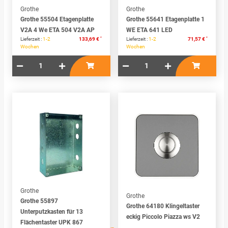
Grothe
Grothe
Grothe 55504 Etagenplatte
Grothe 55641 Etagenplatte 1
V2A 4 We ETA 504 V2A AP
WE ETA 641 LED
*
*
Lieferzeit :
1-2
133,69 €
Lieferzeit :
1-2
71,57 €
Wochen
Wochen
Grothe
Grothe
Grothe 55897
Grothe 64180 Klingeltaster
Unterputzkasten für 13
eckig Piccolo Piazza ws V2
Flächentaster UPK 867