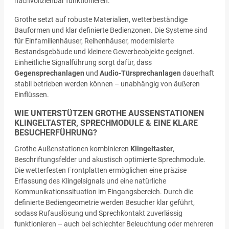
nachvollziehbar funktionieren.
Grothe setzt auf robuste Materialien, wetterbeständige
Bauformen und klar definierte Bedienzonen. Die Systeme sind
für Einfamilienhäuser, Reihenhäuser, modernisierte
Bestandsgebäude und kleinere Gewerbeobjekte geeignet.
Einheitliche Signalführung sorgt dafür, dass
Gegensprechanlagen
und
Audio-Türsprechanlagen
dauerhaft
stabil betrieben werden können – unabhängig von äußeren
Einflüssen.
WIE UNTERSTÜTZEN GROTHE AUSSENSTATIONEN K
LINGELTASTER, SPRECHMODULE & EINE KLARE B
ESUCHERFÜHRUNG?
Grothe Außenstationen kombinieren
Klingeltaster
,
Beschriftungsfelder und akustisch optimierte Sprechmodule.
Die wetterfesten Frontplatten ermöglichen eine präzise
Erfassung des Klingelsignals und eine natürliche
Kommunikationssituation im Eingangsbereich. Durch die
definierte Bediengeometrie werden Besucher klar geführt,
sodass Rufauslösung und Sprechkontakt zuverlässig
funktionieren – auch bei schlechter Beleuchtung oder mehreren