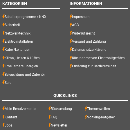
KATEGORIEN
INFORMATIONEN
Schalterprogramme / KNX
Impressum
Sicherheit
AGB
Netzwerktechnik
Widerrufsrecht
Elektroinstallation
Versand und Zahlung
Kabel/Leitungen
Datenschutzerklärung
Klima, Heizen & Lüften
Rücknahme von Elektroaltgeräten
Erneuerbare Energien
Erklärung zur Barrierefreiheit
Beleuchtung und Zubehör
Sale
QUICKLINKS
Mein Benutzerkonto
Rücksendung
Themenwelten
Kontakt
FAQ
Voltking-Ratgeber
Jobs
Newsletter