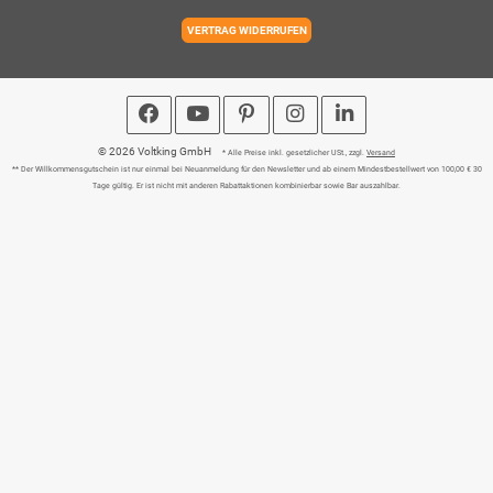
VERTRAG WIDERRUFEN
© 2026 Voltking GmbH
* Alle Preise inkl. gesetzlicher USt., zzgl.
Versand
** Der Willkommensgutschein ist nur einmal bei Neuanmeldung für den Newsletter und ab einem Mindestbestellwert von 100,00 € 30
Tage gültig. Er ist nicht mit anderen Rabattaktionen kombinierbar sowie Bar auszahlbar.