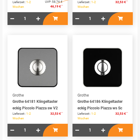
UVP:
58,76 €
*
Lieferzeit :
1-2
Lieferzeit :
1-2
32,53 €
*
46,19 €
Wochen
Wochen
Grothe
Grothe
Grothe 64181 Klingeltaster
Grothe 64186 Klingeltaster
eckig Piccolo Piazza sw V2
eckig Piccolo Piazza ws Sc
*
*
Lieferzeit :
1-2
32,53 €
Lieferzeit :
1-2
32,53 €
Wochen
Wochen