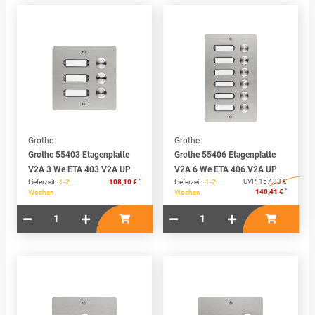
Grothe
Grothe
Grothe 55403 Etagenplatte
Grothe 55406 Etagenplatte
V2A 3 We ETA 403 V2A UP
V2A 6 We ETA 406 V2A UP
*
UVP:
157,83 €
Lieferzeit :
1-2
108,10 €
Lieferzeit :
1-2
*
140,41 €
Wochen
Wochen