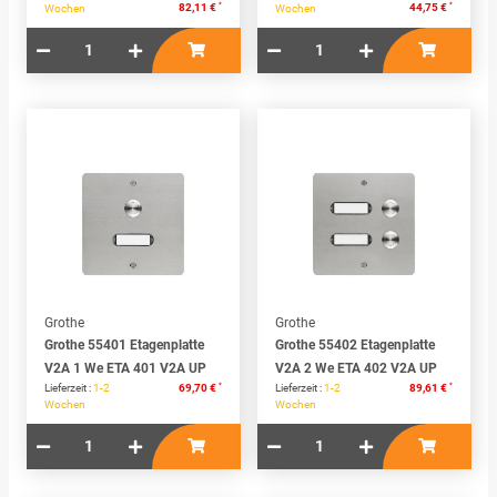
*
*
82,11 €
44,75 €
Wochen
Wochen
Grothe
Grothe
Grothe 55401 Etagenplatte
Grothe 55402 Etagenplatte
V2A 1 We ETA 401 V2A UP
V2A 2 We ETA 402 V2A UP
*
*
Lieferzeit :
1-2
69,70 €
Lieferzeit :
1-2
89,61 €
Wochen
Wochen