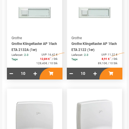
Grothe
Grothe
Grothe Klingeltaster AP 1fach
Grothe Klingeltaster AP 1fach
ETA 2132A (1er)
ETA 2122 (1er)
UVP:
16,42 €
UVP:
11,22 €
Lieferzeit :
2-3
Lieferzeit :
2-3
*
*
12,84 €
/ Stk
8,91 €
/ Stk
Tage
Tage
128,40€ / 10 Stk
89,10€ / 10 Stk