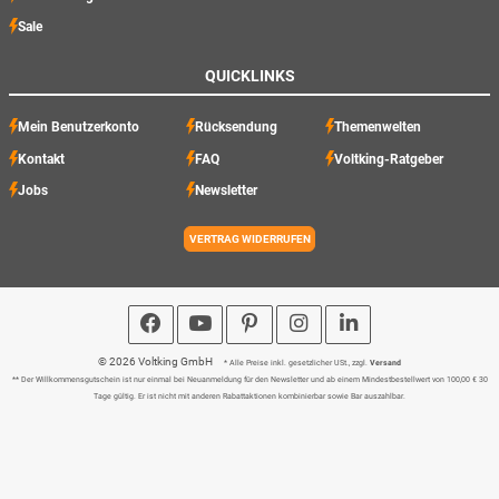
Sale
QUICKLINKS
Mein Benutzerkonto
Rücksendung
Themenwelten
Kontakt
FAQ
Voltking-Ratgeber
Jobs
Newsletter
VERTRAG WIDERRUFEN
© 2026 Voltking GmbH
* Alle Preise inkl. gesetzlicher USt., zzgl.
Versand
** Der Willkommensgutschein ist nur einmal bei Neuanmeldung für den Newsletter und ab einem Mindestbestellwert von 100,00 € 30
Tage gültig. Er ist nicht mit anderen Rabattaktionen kombinierbar sowie Bar auszahlbar.