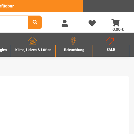
erfügbar
0,00 €
SALE
rgien
Beleuchtung
Klima, Heizen & Lüften