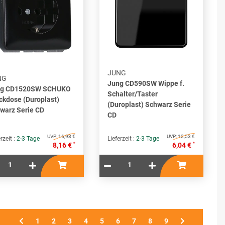
JUNG
NG
Jung CD590SW Wippe f.
ng CD1520SW SCHUKO
Schalter/Taster
ckdose (Duroplast)
(Duroplast) Schwarz Serie
warz Serie CD
CD
UVP:
16,93 €
UVP:
12,53 €
rzeit :
2-3 Tage
Lieferzeit :
2-3 Tage
*
*
8,16 €
6,04 €
1
1
2
3
4
5
6
7
8
9