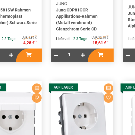
JUNG
JU
D581SW Rahmen
Jung CDP81GCR
Ju
Thermoplast
Applikations-Rahmen
Ste
cher) Schwarz Serie
(Metall verchromt)
Alp
Glanzchrom Serie CD
UVP:
8,89 €
UVP:
32,40 €
 :
2-3 Tage
Lieferzeit :
2-3 Tage
Liefe
*
*
4,28 €
15,61 €
R
AUF LAGER
AUF 