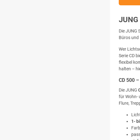
JUNG
Die JUNG S
Büros und 
Wer Lichts
Serie CD b
flexibel k
halten – hi
CD 500 –
Die JUNG
für Wohn- 
Flure, Tre
Lich
1- b
Farb
pas