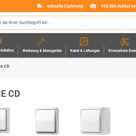
schnelle Lieferung
150.000 Artikel v
stallation
Werkzeug & Messgeräte
Erneuerbare Ene
Kabel & Leitungen
ie CD
IE CD