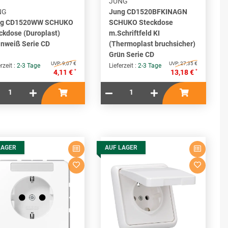
JUNG
NG
Jung CD1520BFKINAGN
ng CD1520WW SCHUKO
SCHUKO Steckdose
ckdose (Duroplast)
m.Schriftfeld KI
inweiß Serie CD
(Thermoplast bruchsicher)
Grün Serie CD
UVP:
9,07 €
UVP:
27,35 €
rzeit :
2-3 Tage
Lieferzeit :
2-3 Tage
*
*
4,11 €
13,18 €
LAGER
AUF LAGER