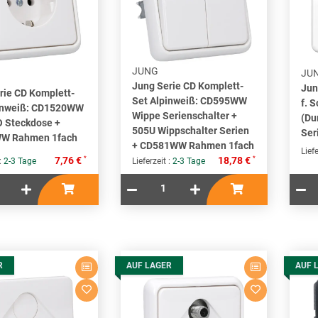
JUNG
JU
Jung Serie CD Komplett-
Ju
rie CD Komplett-
Set Alpinweiß: CD595WW
f. 
inweiß: CD1520WW
Wippe Serienschalter +
(Du
 Steckdose +
505U Wippschalter Serien
Ser
W Rahmen 1fach
+ CD581WW Rahmen 1fach
Liefe
*
*
7,76 €
18,78 €
 :
2-3 Tage
Lieferzeit :
2-3 Tage
R
AUF LAGER
AUF 