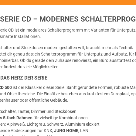
 SERIE CD – MODERNES SCHALTERPRO
erie CD ist ein modulares Schalterprogramm mit Varianten für Unterput
smarte Installationen.
chalter und Steckdosen modern gestalten will, braucht mehr als Technik 
ietet dir genau das: ein Schalterprogramm für Unterputz und Aufputz, für 
ombinierbar. Ob du gerade dein Zuhause renovierst, ein Büro ausstattest 
er findest du viele Möglichkeiten.
 DAS HERZ DER SERIE
CD 500
ist der Klassiker dieser Serie. Sanft gerundete Formen, robuste 
und Objektbereiche. Die Einsätze bestehen aus kratzfestem Duroplast, opt
ppenhäuser oder öffentliche Gebäude.
tschalter, Taster, Dimmer und Steckdosen
is 5-fach Rahmen
für vielseitige Kombinationen
en: Alpinweiß, Lichtgrau, Schwarz, Aluminium eloxiert
sende Abdeckungen für KNX,
JUNG HOME
, LAN