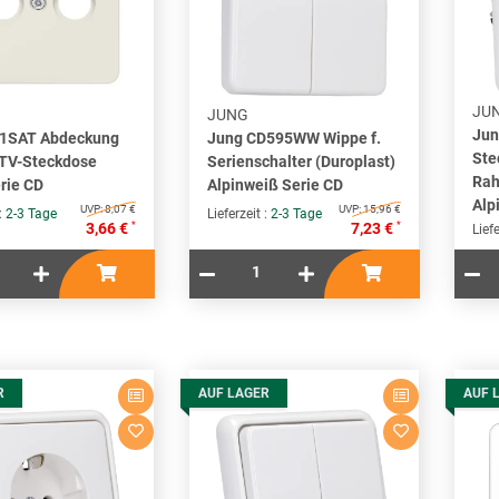
JU
JUNG
Jun
61SAT Abdeckung
Jung CD595WW Wippe f.
Ste
-TV-Steckdose
Serienschalter (Duroplast)
Ra
rie CD
Alpinweiß Serie CD
Alp
UVP:
8,07 €
UVP:
15,96 €
 :
2-3 Tage
Lieferzeit :
2-3 Tage
*
*
3,66 €
7,23 €
Liefe
R
AUF LAGER
AUF 