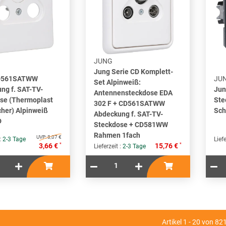
JUNG
Jung Serie CD Komplett-
D561SATWW
JU
Set Alpinweiß:
ng f. SAT-TV-
Ju
Antennensteckdose EDA
se (Thermoplast
Ste
302 F + CD561SATWW
cher) Alpinweiß
Sch
Abdeckung f. SAT-TV-
D
Steckdose + CD581WW
Rahmen 1fach
UVP:
8,07 €
 :
2-3 Tage
Liefe
*
*
3,66 €
15,76 €
Lieferzeit :
2-3 Tage
Artikel 1 - 20 von 82