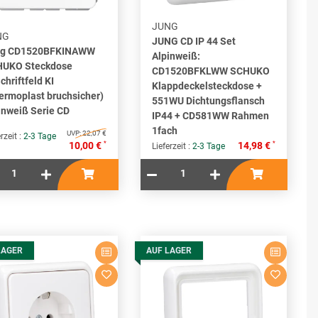
JUNG
NG
JUNG CD IP 44 Set
ng CD1520BFKINAWW
Alpinweiß:
UKO Steckdose
CD1520BFKLWW SCHUKO
chriftfeld KI
Klappdeckelsteckdose +
ermoplast bruchsicher)
551WU Dichtungsflansch
inweiß Serie CD
IP44 + CD581WW Rahmen
1fach
UVP:
22,07 €
rzeit :
2-3 Tage
*
*
10,00 €
14,98 €
Lieferzeit :
2-3 Tage
LAGER
AUF LAGER