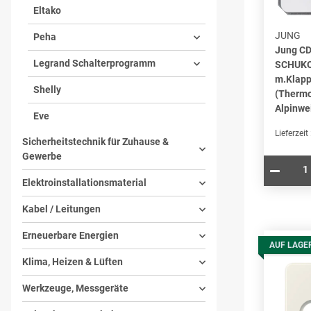
Eltako
JUNG
Peha
Jung C
Legrand Schalterprogramm
SCHUKO
m.Klapp
Shelly
(Thermo
Alpinwe
Eve
Lieferzeit
Sicherheitstechnik für Zuhause &
Gewerbe
Elektroinstallationsmaterial
Kabel / Leitungen
Erneuerbare Energien
AUF LAGE
Klima, Heizen & Lüften
Werkzeuge, Messgeräte