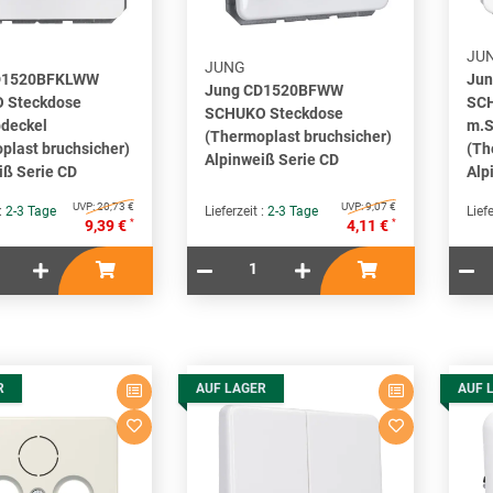
JU
JUNG
D1520BFKLWW
Ju
Jung CD1520BFWW
 Steckdose
SCH
SCHUKO Steckdose
deckel
m.S
(Thermoplast bruchsicher)
plast bruchsicher)
(Th
Alpinweiß Serie CD
iß Serie CD
Alp
UVP:
20,73 €
UVP:
9,07 €
 :
2-3 Tage
Lieferzeit :
2-3 Tage
Liefe
*
*
9,39 €
4,11 €
R
AUF LAGER
AUF 