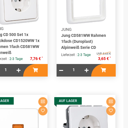
NG
JUNG
g CD 500 Set 1x
Jung CD581WW Rahmen
ckdose CD1520WW 1x
1fach (Duroplast)
hmen 1fach CD581WW
Alpinweiß Serie CD
inweiß
UVP:
8,64 €
Lieferzeit :
2-3 Tage
*
*
7,76 €
3,65 €
rzeit :
2-3 Tage
LAGER
AUF LAGER