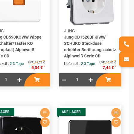
NG
JUNG
ng CD590KOWW Wippe
Jung CD1520BFKIWW
Schalter/Taster KO
SCHUKO Steckdose
roplast) Alpinweiß
erhöhter Berührungsschutz
ie CD
Alpinweiß Serie CD
UVP:
11,79 €
UVP:
16,42 €
rzeit :
2-3 Tage
Lieferzeit :
2-3 Tage
*
*
5,34 €
7,44 €
LAGER
AUF LAGER