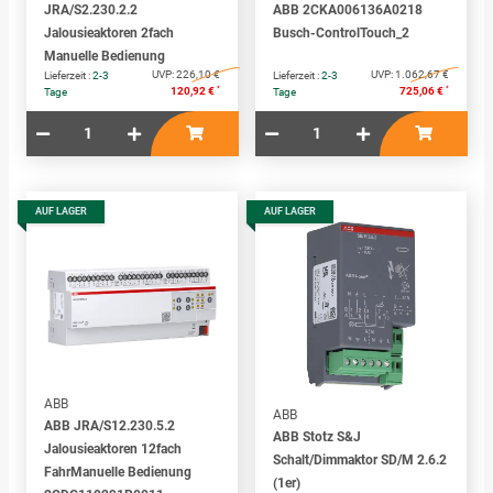
JRA/S2.230.2.2
ABB 2CKA006136A0218
Jalousieaktoren 2fach
Busch-ControlTouch_2
Manuelle Bedienung
UVP:
226,10 €
UVP:
1.062,67 €
Lieferzeit :
2-3
Lieferzeit :
2-3
*
*
120,92 €
725,06 €
Tage
Tage
AUF LAGER
AUF LAGER
ABB
ABB
ABB JRA/S12.230.5.2
ABB Stotz S&J
Jalousieaktoren 12fach
Schalt/Dimmaktor SD/M 2.6.2
FahrManuelle Bedienung
(1er)