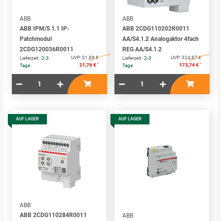
ABB
ABB
ABB IPM/S 1.1 IP-
ABB 2CDG110202R0011
Patchmodul
AA/S4.1.2 Analogaktor 4fach
2CDG120036R0011
REG AA/S4.1.2
UVP:
31,89 €
UVP:
324,87 €
Lieferzeit :
2-3
Lieferzeit :
2-3
*
*
21,76 €
173,74 €
Tage
Tage
AUF LAGER
AUF LAGER
ABB
ABB 2CDG110284R0011
ABB