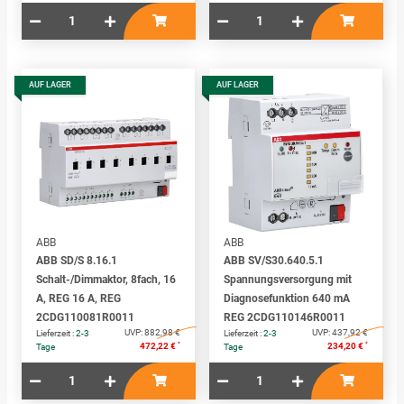
AUF LAGER
AUF LAGER
ABB
ABB
ABB SD/S 8.16.1
ABB SV/S30.640.5.1
Schalt-/Dimmaktor, 8fach, 16
Spannungsversorgung mit
A, REG 16 A, REG
Diagnosefunktion 640 mA
2CDG110081R0011
REG 2CDG110146R0011
UVP:
882,98 €
UVP:
437,92 €
Lieferzeit :
2-3
Lieferzeit :
2-3
*
*
472,22 €
234,20 €
Tage
Tage