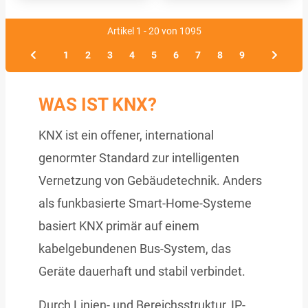
Artikel 1 - 20 von 1095
1
2
3
4
5
6
7
8
9
WAS IST KNX?
KNX ist ein offener, international
genormter Standard zur intelligenten
Vernetzung von Gebäudetechnik. Anders
als funkbasierte Smart-Home-Systeme
basiert KNX primär auf einem
kabelgebundenen Bus-System, das
Geräte dauerhaft und stabil verbindet.
Durch Linien- und Bereichsstruktur, IP-