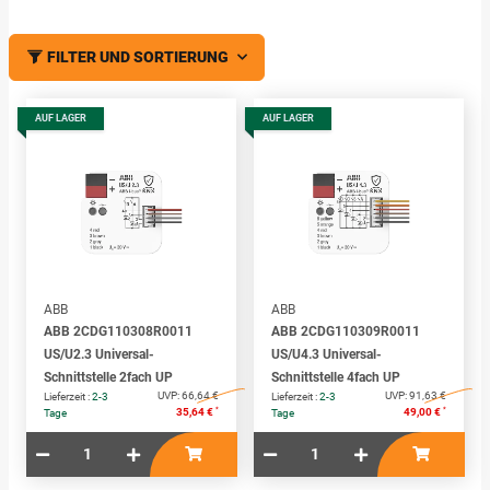
FILTER UND SORTIERUNG
AUF LAGER
AUF LAGER
ABB
ABB
ABB 2CDG110308R0011
ABB 2CDG110309R0011
US/U2.3 Universal-
US/U4.3 Universal-
Schnittstelle 2fach UP
Schnittstelle 4fach UP
UVP:
66,64 €
UVP:
91,63 €
Lieferzeit :
2-3
Lieferzeit :
2-3
*
*
35,64 €
49,00 €
Tage
Tage