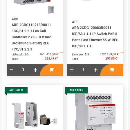
ABB
ABB
ABB 2CDG110213R0011
ABB 2CDG120083R0011
FCC/S1.2.2.1 Fan Coil
ISP/S8.1.1.1 IP Switch PoE 8
Controller 2 x 0-10 V man
Ports Fast Ethernet 55 W REG
Bedienung 3-stufig REG
ISP/S8.1.1.1
FCC/S1.2.2.1
UVP:
416,50 €
UVP:
478,38 €
Lieferzeit :
2-3
Lieferzeit :
2-3
*
*
224,49 €
257,85 €
Tage
Tage
AUF LAGER
AUF LAGER