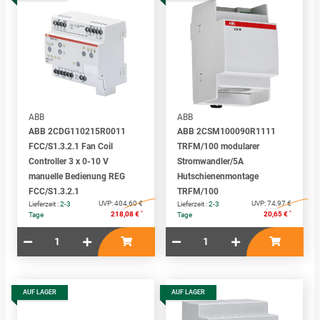
ABB
ABB
ABB 2CDG110215R0011
ABB 2CSM100090R1111
FCC/S1.3.2.1 Fan Coil
TRFM/100 modularer
Controller 3 x 0-10 V
Stromwandler/5A
manuelle Bedienung REG
Hutschienenmontage
FCC/S1.3.2.1
TRFM/100
UVP:
404,60 €
UVP:
74,97 €
Lieferzeit :
2-3
Lieferzeit :
2-3
*
*
218,08 €
20,65 €
Tage
Tage
AUF LAGER
AUF LAGER