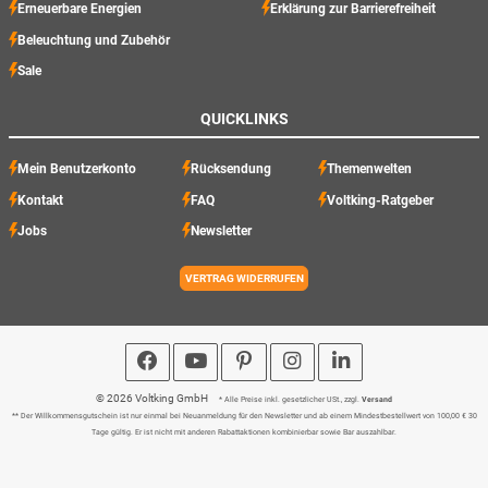
Erneuerbare Energien
Erklärung zur Barrierefreiheit
Beleuchtung und Zubehör
Sale
QUICKLINKS
Mein Benutzerkonto
Rücksendung
Themenwelten
Kontakt
FAQ
Voltking-Ratgeber
Jobs
Newsletter
VERTRAG WIDERRUFEN
© 2026 Voltking GmbH
* Alle Preise inkl. gesetzlicher USt., zzgl.
Versand
** Der Willkommensgutschein ist nur einmal bei Neuanmeldung für den Newsletter und ab einem Mindestbestellwert von 100,00 € 30
Tage gültig. Er ist nicht mit anderen Rabattaktionen kombinierbar sowie Bar auszahlbar.