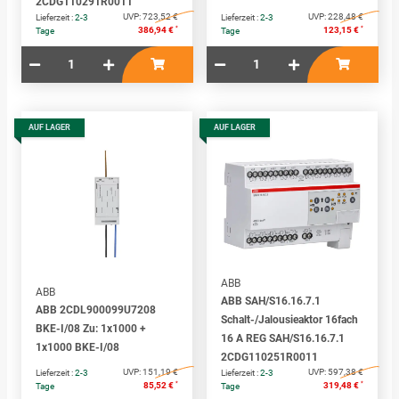
2CDG110291R0011
UVP:
723,52 €
UVP:
228,48 €
Lieferzeit :
2-3
Lieferzeit :
2-3
*
*
386,94 €
123,15 €
Tage
Tage
AUF LAGER
AUF LAGER
ABB
ABB
ABB SAH/S16.16.7.1
ABB 2CDL900099U7208
Schalt-/Jalousieaktor 16fach
BKE-I/08 Zu: 1x1000 +
16 A REG SAH/S16.16.7.1
1x1000 BKE-I/08
2CDG110251R0011
UVP:
151,19 €
UVP:
597,38 €
Lieferzeit :
2-3
Lieferzeit :
2-3
*
*
85,52 €
319,48 €
Tage
Tage