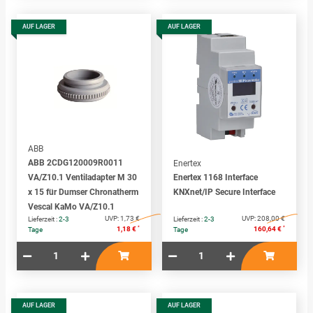
AUF LAGER
AUF LAGER
ABB
ABB 2CDG120009R0011
Enertex
VA/Z10.1 Ventiladapter M 30
Enertex 1168 Interface
x 15 für Dumser Chronatherm
KNXnet/IP Secure Interface
Vescal KaMo VA/Z10.1
UVP:
1,73 €
UVP:
208,00 €
Lieferzeit :
2-3
Lieferzeit :
2-3
*
*
1,18 €
160,64 €
Tage
Tage
AUF LAGER
AUF LAGER