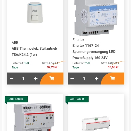
Enertex
ABB
Enertex 1167-24
ABB Thermoelek. Stellantrieb
Spannungsversorgung LED
TSA/K24.2 (1er)
PowerSupply 160 24V
UVP:
47,24 €
UVP:
125,00 €
Lieferzeit :
2-3
Lieferzeit :
2-3
*
*
32,23 €
96,53 €
Tage
Tage
AUF LAGER
AUF LAGER