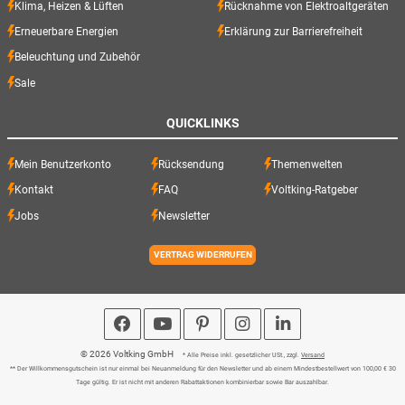
Klima, Heizen & Lüften
Rücknahme von Elektroaltgeräten
Erneuerbare Energien
Erklärung zur Barrierefreiheit
Beleuchtung und Zubehör
Sale
QUICKLINKS
Mein Benutzerkonto
Rücksendung
Themenwelten
Kontakt
FAQ
Voltking-Ratgeber
Jobs
Newsletter
VERTRAG WIDERRUFEN
© 2026 Voltking GmbH
* Alle Preise inkl. gesetzlicher USt., zzgl.
Versand
** Der Willkommensgutschein ist nur einmal bei Neuanmeldung für den Newsletter und ab einem Mindestbestellwert von 100,00 € 30
Tage gültig. Er ist nicht mit anderen Rabattaktionen kombinierbar sowie Bar auszahlbar.