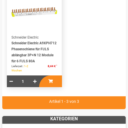
Schneider Electric
Schneider Electric A9XPH712
Phasenschiene für FI/LS
ablängbar 3P+N 12 Module
für 6 FI/LS 80A
*
Lieferzeit :
1-2
8,44 €
Wochen
Artikel 1 - 3 von 3
KATEGORIEN