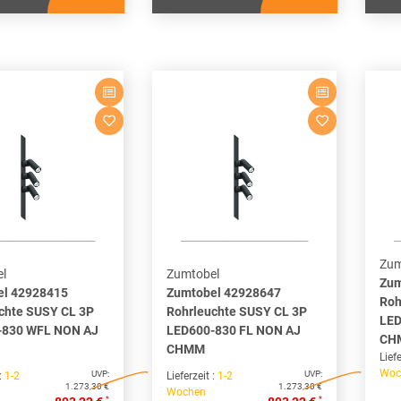
Zum
l
Zumtobel
Zum
el 42928415
Zumtobel 42928647
Roh
chte SUSY CL 3P
Rohrleuchte SUSY CL 3P
LED
-830 WFL NON AJ
LED600-830 FL NON AJ
CH
CHMM
Liefe
Woc
UVP:
UVP:
 :
1-2
Lieferzeit :
1-2
1.273,30 €
1.273,30 €
Wochen
*
*