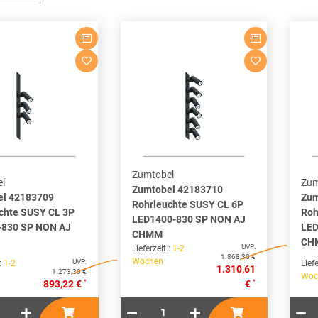
Zumtobel
l
Zum
Zumtobel 42183710
el 42183709
Zum
Rohrleuchte SUSY CL 6P
chte SUSY CL 3P
Roh
LED1400-830 SP NON AJ
-830 SP NON AJ
LED
CHMM
CH
UVP:
Lieferzeit :
1-2
1.868,30 €
Wochen
UVP:
 :
1-2
Liefe
1.310,61
1.273,30 €
Woc
*
*
893,22 €
€