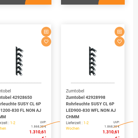
tobel
Zumtobel
tobel 42928650
Zumtobel 42928998
rleuchte SUSY CL 6P
Rohrleuchte SUSY CL 6P
1200-830 FL NON AJ
LED900-830 WFL NON AJ
MM
CHMM
UVP:
UVP:
rzeit :
1-2
Lieferzeit :
1-2
1.868,30 €
1.868,30 €
hen
Wochen
1.310,61
1.310,61
*
*