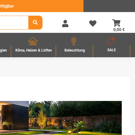
erfügbar
0,00 €
SALE
rgien
Beleuchtung
Klima, Heizen & Lüften