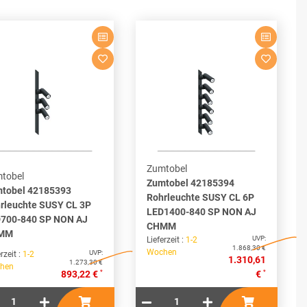
Zumtobel
tobel
Zumtobel 42185394
tobel 42185393
Rohrleuchte SUSY CL 6P
rleuchte SUSY CL 3P
LED1400-840 SP NON AJ
700-840 SP NON AJ
CHMM
MM
UVP:
Lieferzeit :
1-2
1.868,30 €
Wochen
UVP:
rzeit :
1-2
1.310,61
1.273,30 €
hen
*
*
893,22 €
€