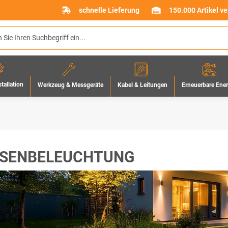
schnelle Lieferung
150.000 Artikel v
stallation
Werkzeug & Messgeräte
Erneuerbare Ene
Kabel & Leitungen
SENBELEUCHTUNG