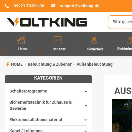
09221 70351-00
support@voltking.de
Home
Elektroin
Sicherheit
Schalter
HOME
Beleuchtung & Zubehör
Außenbeleuchtung
KATEGORIEN
AUS
Schalterprogramme
Sicherheitstechnik für Zuhause &
Gewerbe
Elektroinstallationsmaterial
Kabel / Leitungen