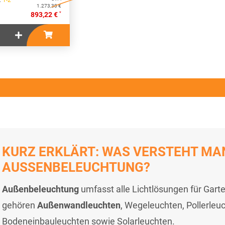
 :
1-2
1.273,30 €
*
893,22 €
KURZ ERKLÄRT: WAS VERSTEHT MA
AUSSENBELEUCHTUNG?
Außenbeleuchtung
umfasst alle Lichtlösungen für Gart
gehören
Außenwandleuchten
, Wegeleuchten, Pollerleuc
Bodeneinbauleuchten sowie Solarleuchten.