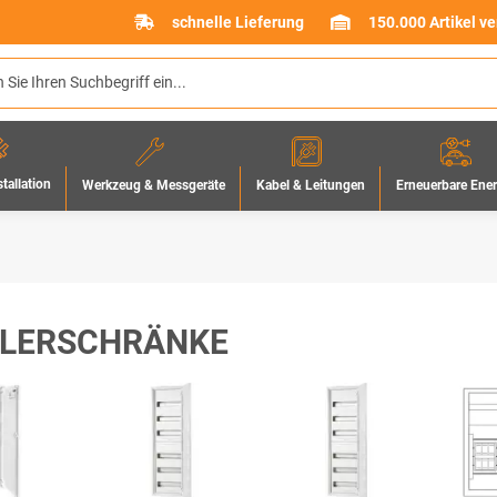
schnelle Lieferung
150.000 Artikel v
stallation
Werkzeug & Messgeräte
Erneuerbare Ene
Kabel & Leitungen
LERSCHRÄNKE