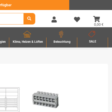
erfügbar
0,00 €
SALE
rgien
Beleuchtung
Klima, Heizen & Lüften