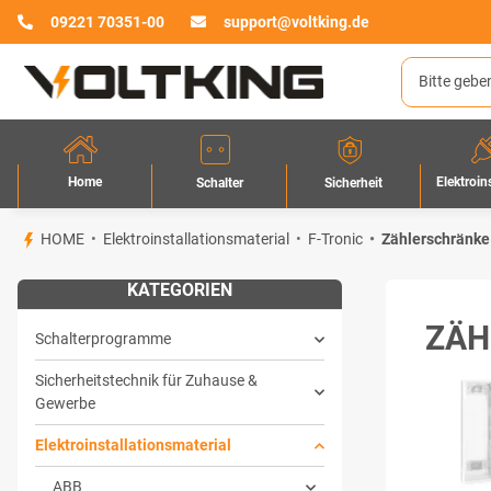
09221 70351-00
support@voltking.de
Home
Elektroin
Sicherheit
Schalter
HOME
Elektroinstallationsmaterial
F-Tronic
Zählerschränke
KATEGORIEN
ZÄH
Schalterprogramme
Sicherheitstechnik für Zuhause &
Gewerbe
Elektroinstallationsmaterial
ABB