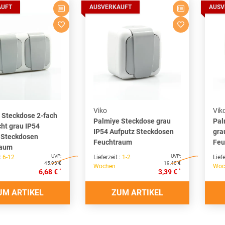
AUFT
AUSVERKAUFT
AUSV
Viko
Vik
 Steckdose 2-fach
Palmiye Steckdose grau
Pal
ht grau IP54
IP54 Aufputz Steckdosen
gra
 Steckdosen
Feuchtraum
Feu
raum
UVP:
UVP:
 :
6-12
Lieferzeit :
1-2
Liefe
45,93 €
19,40 €
Wochen
Woc
*
*
6,68 €
3,39 €
UM ARTIKEL
ZUM ARTIKEL