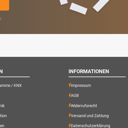
g
.
N
INFORMATIONEN
ramme / KNX
Impressum
AGB
nik
Widerrufsrecht
ation
Versand und Zahlung
gen
Datenschutzerklärung