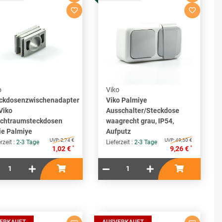
o
Viko
ckdosenzwischenadapter
Viko Palmiye
 Viko
Ausschalter/Steckdose
chtraumsteckdosen
waagrecht grau, IP54,
ie Palmiye
Aufputz
UVP:
2,74 €
UVP:
49,50 €
rzeit :
2-3 Tage
Lieferzeit :
2-3 Tage
*
*
1,02 €
9,26 €