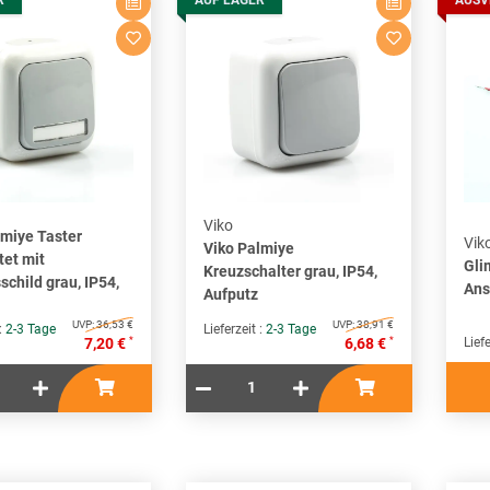
R
AUF LAGER
AUSV
Viko
lmiye Taster
Vik
Viko Palmiye
tet mit
Gli
Kreuzschalter grau, IP54,
child grau, IP54,
Ans
Aufputz
UVP:
36,53 €
UVP:
38,91 €
 :
2-3 Tage
Lieferzeit :
2-3 Tage
*
*
7,20 €
6,68 €
Liefe