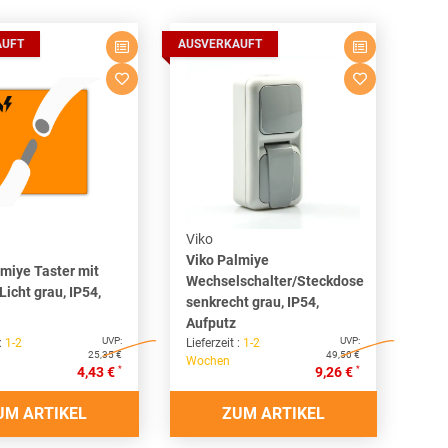
AUFT
AUSVERKAUFT
Viko
Viko Palmiye
lmiye Taster mit
Wechselschalter/Steckdose
icht grau, IP54,
senkrecht grau, IP54,
Aufputz
UVP:
UVP:
 :
1-2
Lieferzeit :
1-2
25,35 €
49,50 €
Wochen
*
*
4,43 €
9,26 €
UM ARTIKEL
ZUM ARTIKEL