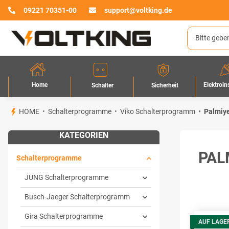
09221 70351-00
support@voltking.de
Home
Elektroin
Sicherheit
Schalter
HOME
Schalterprogramme
Viko Schalterprogramm
Palmiy
KATEGORIEN
PAL
Schalterprogramme
JUNG Schalterprogramme
Busch-Jaeger Schalterprogramm
Gira Schalterprogramme
AUF LAGE