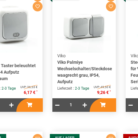
Viko
Vik
Viko Palmiye
Ste
 Taster beleuchtet
Wechselschalter/Steckdose
für
54 Aufputz
waagrecht grau, IP54,
Feu
raum
Aufputz
Ser
UVP:
36,53 €
UVP:
49,50 €
 :
2-3 Tage
Lieferzeit :
2-3 Tage
Liefe
*
*
6,17 €
9,26 €