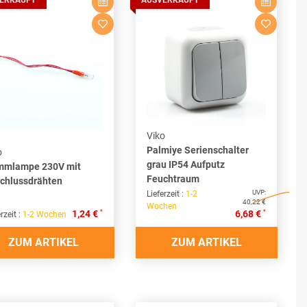
ERKAUFT
AUSVERKAUFT
Viko
Palmiye Serienschalter
o
grau IP54 Aufputz
mmlampe 230V mit
Feuchtraum
chlussdrähten
UVP:
Lieferzeit :
1-2
40,22 €
Wochen
*
*
1,24 €
6,68 €
rzeit :
1-2 Wochen
ZUM ARTIKEL
ZUM ARTIKEL