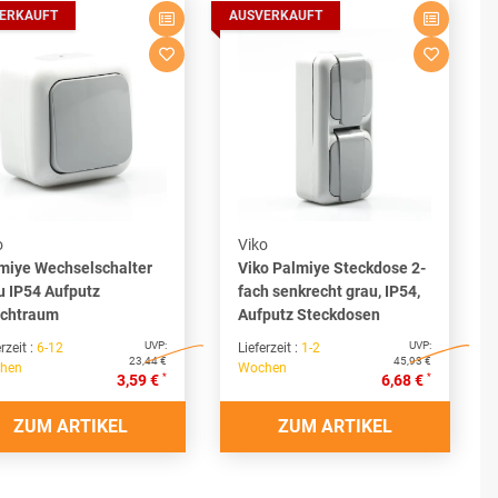
ERKAUFT
AUSVERKAUFT
o
Viko
miye Wechselschalter
Viko Palmiye Steckdose 2-
u IP54 Aufputz
fach senkrecht grau, IP54,
chtraum
Aufputz Steckdosen
UVP:
UVP:
rzeit :
6-12
Lieferzeit :
1-2
23,44 €
45,93 €
hen
Wochen
*
*
3,59 €
6,68 €
ZUM ARTIKEL
ZUM ARTIKEL