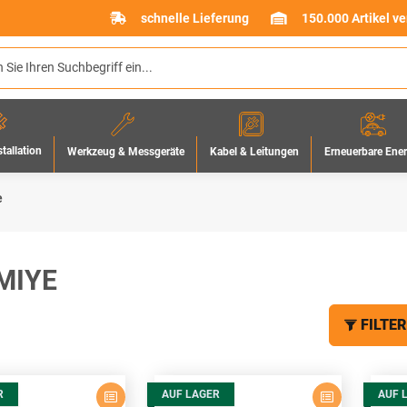
schnelle Lieferung
150.000 Artikel v
stallation
Werkzeug & Messgeräte
Erneuerbare Ene
Kabel & Leitungen
e
MIYE
FILTER
R
AUF LAGER
AUF 