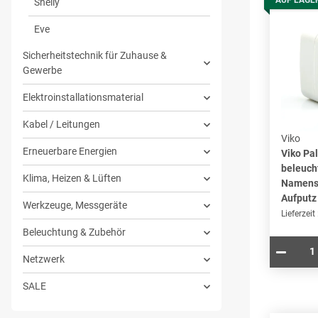
AUF LAGE
Shelly
Eve
Sicherheitstechnik für Zuhause &
Gewerbe
Elektroinstallationsmaterial
Kabel / Leitungen
Viko
Erneuerbare Energien
Viko Pa
beleuch
Klima, Heizen & Lüften
Namenss
Aufputz
Werkzeuge, Messgeräte
Lieferzeit
Beleuchtung & Zubehör
Netzwerk
SALE