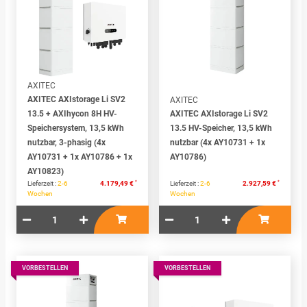
AXITEC
AXITEC AXIstorage Li SV2
AXITEC
13.5 + AXIhycon 8H HV-
AXITEC AXIstorage Li SV2
Speichersystem, 13,5 kWh
13.5 HV-Speicher, 13,5 kWh
nutzbar, 3-phasig (4x
nutzbar (4x AY10731 + 1x
AY10731 + 1x AY10786 + 1x
AY10786)
AY10823)
*
*
Lieferzeit :
2-6
4.179,49 €
Lieferzeit :
2-6
2.927,59 €
Wochen
Wochen
VORBESTELLEN
VORBESTELLEN