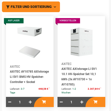
FILTER UND SORTIERUNG
AUF LAGER
VORBESTELLEN
AXITEC
AXITEC
AXITEC AXIstorage Li SV1
AXITEC AY10785 AXIstorage
10.1 HV-Speicher Set 10,1
Li SV1 BMS HV-Speicher-
kWh (3x AY10730 + 1x
Controller + Sockel
AY10785)
*
*
Lieferzeit :
3-7
448,58 €
Lieferzeit :
1-2
2.307,84 €
Tage
Wochen