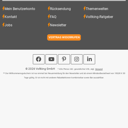
Mein Benutzerkonto
Rücksendung
Themenwelten
Kontakt
FAQ
Voltking-Ratgeber
Jobs
Newsletter
VERTRAG WIDERRUFEN
© 2026 Voltking GmbH
* Alle Preise inkl. gesetzlicher USt., zzgl.
Versand
** Der Willkommensgutschein ist nur einmal bei Neuanmeldung für den Newsletter und ab einem Mindestbestellwert von 100,00 € 30
Tage gültig. Er ist nicht mit anderen Rabattaktionen kombinierbar sowie Bar auszahlbar.