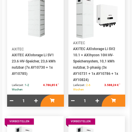
AXITEC
AXITEC AXIstorage Li SV2
AXITEC
AXITEC AXIstorage Li SV1
10.1 + AXIhycon 10H HV-
23.6 HV-Speicher, 23,6 kWh
Speichersystem, 10,1 kWh
nutzbar (7x AY10730 + 1x
nutzbar, 3-phasig (3x
AY10785)
AY10731 + 1x AY10786 + 1x
AY10824)
*
*
Lieferzeit :
1-2
4.786,85 €
Lieferzeit :
2-6
3.588,24 €
Wochen
Wochen
VORBESTELLEN
VORBESTELLEN