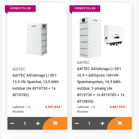
VORBESTELLEN
VORBESTELLEN
AXITEC
AXITEC AXIstorage Li SV1
AXITEC
AXITEC AXIstorage Li SV1
16.9 + AXIhycon 10H HV-
13.5 HV-Speicher, 13,5 kWh
Speichersystem, 16,9 kWh
nutzbar (4x AY10730 + 1x
nutzbar, 3-phasig (4x
AY10785)
AY10730 + 1x AY10785 + 1x
AY10824)
*
*
Lieferzeit :
1-2
2.927,59 €
Lieferzeit :
1-2
4.827,75 €
Wochen
Wochen