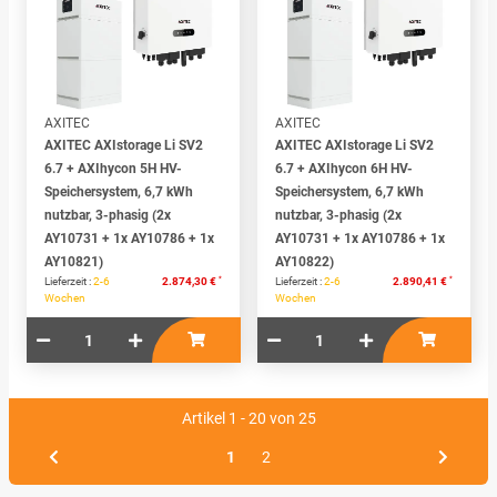
AXITEC
AXITEC
AXITEC AXIstorage Li SV2
AXITEC AXIstorage Li SV2
6.7 + AXIhycon 5H HV-
6.7 + AXIhycon 6H HV-
Speichersystem, 6,7 kWh
Speichersystem, 6,7 kWh
nutzbar, 3-phasig (2x
nutzbar, 3-phasig (2x
AY10731 + 1x AY10786 + 1x
AY10731 + 1x AY10786 + 1x
AY10821)
AY10822)
*
*
Lieferzeit :
2-6
2.874,30 €
Lieferzeit :
2-6
2.890,41 €
Wochen
Wochen
Artikel 1 - 20 von 25
1
2