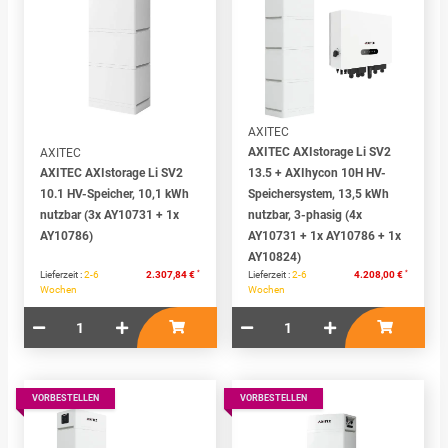
AXITEC
AXITEC AXIstorage Li SV2
AXITEC
AXITEC AXIstorage Li SV2
13.5 + AXIhycon 10H HV-
10.1 HV-Speicher, 10,1 kWh
Speichersystem, 13,5 kWh
nutzbar (3x AY10731 + 1x
nutzbar, 3-phasig (4x
AY10786)
AY10731 + 1x AY10786 + 1x
AY10824)
*
*
Lieferzeit :
2-6
2.307,84 €
Lieferzeit :
2-6
4.208,00 €
Wochen
Wochen
VORBESTELLEN
VORBESTELLEN