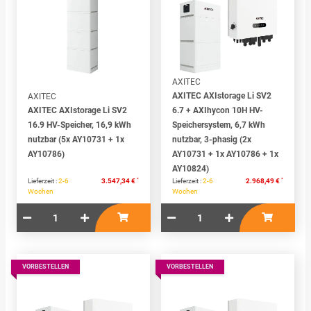
AXITEC
AXITEC AXIstorage Li SV2
AXITEC
AXITEC AXIstorage Li SV2
6.7 + AXIhycon 10H HV-
16.9 HV-Speicher, 16,9 kWh
Speichersystem, 6,7 kWh
nutzbar (5x AY10731 + 1x
nutzbar, 3-phasig (2x
AY10786)
AY10731 + 1x AY10786 + 1x
AY10824)
*
*
Lieferzeit :
2-6
3.547,34 €
Lieferzeit :
2-6
2.968,49 €
Wochen
Wochen
VORBESTELLEN
VORBESTELLEN