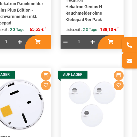
Hekatron
Hekatron Rauchmelder
Hekatron Genius H
ius Plus Edition -
Rauchmelder ohne
chwarnmelder inkl.
Klebepad 9er Pack
bepad
*
*
65,55 €
188,10 €
rzeit :
2-3 Tage
Lieferzeit :
2-3 Tage
LAGER
AUF LAGER