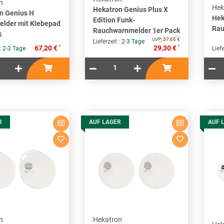
n
Hek
Hekatron Genius Plus X
n Genius H
Hek
Edition Funk-
lder mit Klebepad
Rau
Rauchwarnmelder 1er Pack
k
UVP:
57,66 €
Lieferzeit :
2-3 Tage
*
*
67,20 €
29,30 €
 :
2-3 Tage
Liefe
R
AUF LAGER
AUF 
n
Hekatron