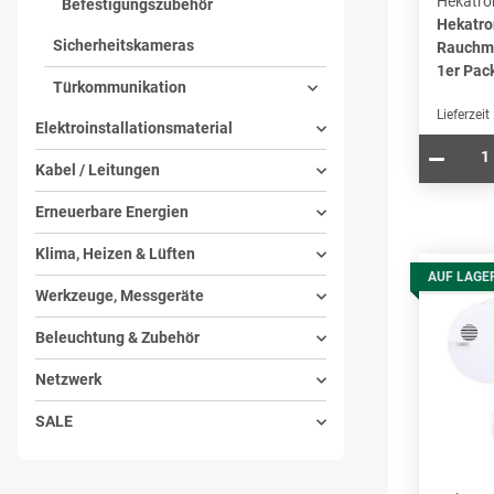
Hekatro
Befestigungszubehör
Hekatro
Sicherheitskameras
Rauchme
1er Pac
Türkommunikation
Lieferzeit
Elektroinstallationsmaterial
Kabel / Leitungen
Erneuerbare Energien
Klima, Heizen & Lüften
AUF LAGE
Werkzeuge, Messgeräte
Beleuchtung & Zubehör
Netzwerk
SALE