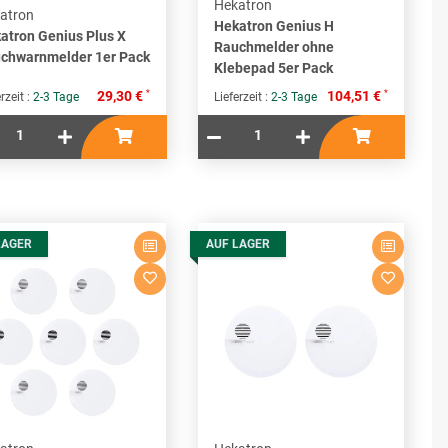
Hekatron
atron
Hekatron Genius H
atron Genius Plus X
Rauchmelder ohne
chwarnmelder 1er Pack
Klebepad 5er Pack
*
*
29,30 €
104,51 €
rzeit :
2-3 Tage
Lieferzeit :
2-3 Tage
LAGER
AUF LAGER