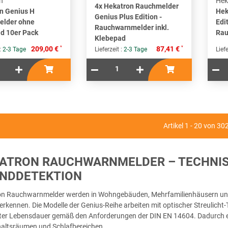
n
Hek
4x Hekatron Rauchmelder
n Genius H
Hek
Genius Plus Edition -
elder ohne
Edi
Rauchwarnmelder inkl.
d 10er Pack
Rau
Klebepad
*
*
209,00 €
87,41 €
 :
2-3 Tage
Lieferzeit :
2-3 Tage
Liefe
Artikel 1 - 20 von 30
ATRON RAUCHWARNMELDER – TECHNIS
NDDETEKTION
n Rauchwarnmelder werden in Wohngebäuden, Mehrfamilienhäusern und 
 erkennen. Die Modelle der Genius-Reihe arbeiten mit optischer Streuli
rter Lebensdauer gemäß den Anforderungen der DIN EN 14604. Dadurch eig
altsräumen und Schlafbereichen.