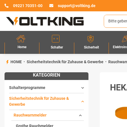
09221 70351-00
support@voltking.de
Home
Elektroin
Sicherheit
Schalter
HOME
Sicherheitstechnik für Zuhause & Gewerbe
Rauchwar
KATEGORIEN
HEK
Schalterprogramme
Sicherheitstechnik für Zuhause &
Gewerbe
Rauchwarnmelder
Grothe Rauchmelder