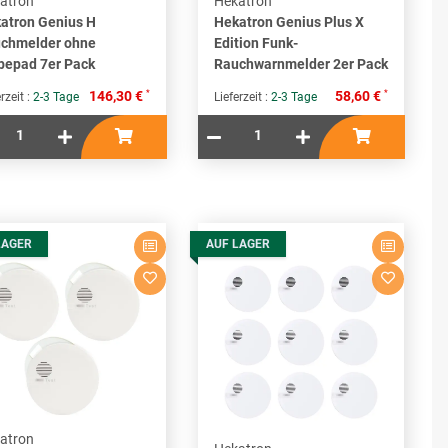
atron
Hekatron
atron Genius H
Hekatron Genius Plus X
chmelder ohne
Edition Funk-
bepad 7er Pack
Rauchwarnmelder 2er Pack
*
*
146,30 €
58,60 €
rzeit :
2-3 Tage
Lieferzeit :
2-3 Tage
LAGER
AUF LAGER
atron