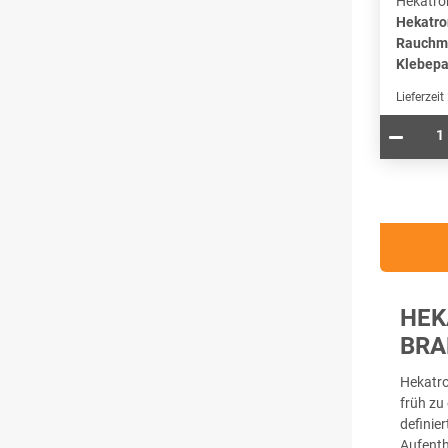
Hekatro
Hekatro
Rauchm
Klebepa
Lieferzeit
HEK
BRA
Hekatro
früh zu
definie
Aufenth