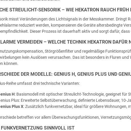
CHE STREULICHT-SENSORIK – WIE HEKATRON RAUCH FRÜH
sorik misst Veränderungen des Lichtsignals in der Messkammer. Dringt Rau
ehlalarme reduziert werden, kompensieren die Geräte altersbedingte V
empfindlichkeit. Dieser Prozess ist dauerhaft aktiv und sorgt dafür, dass
LARME VERMEIDEN – WELCHE TECHNIK HEKATRON DAFÜR 
utzungskompensation, Störgrößenfilter und regelmäßige Funktionsprüfu
wirbelungen kein Auslösen verursachen. Das ist besonders in Fluren un
en können.
SCHIEDE DER MODELLE: GENIUS H, GENIUS PLUS UND GENI
ius-Reihe umfasst drei technische Varianten:
enius H
: Basismodell mit optischer Streulicht-Technologie, geeignet 
enius Plus: Erweiterte Selbstüberwachung, definierte Lebensdauer, 10-Ja
enius Plus X
: Zusätzlich funkvernetzbar, ideal für größere Wohnungen, 
erschiede betreffen vor allem Überwachungsfunktionen, Vernetzungsmögl
FUNKVERNETZUNG SINNVOLL IST