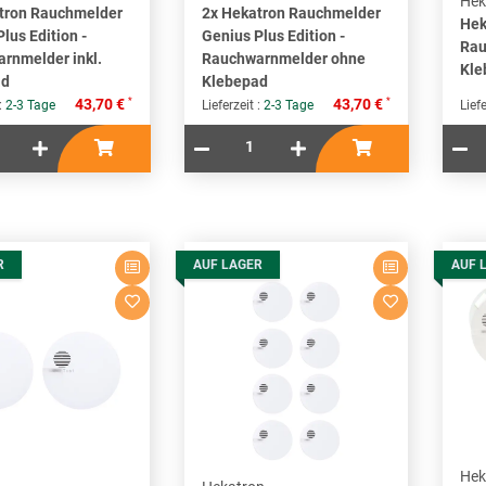
Hek
tron Rauchmelder
2x Hekatron Rauchmelder
Hek
lus Edition -
Genius Plus Edition -
Rau
rnmelder inkl.
Rauchwarnmelder ohne
Kle
ad
Klebepad
*
*
43,70 €
43,70 €
 :
2-3 Tage
Lieferzeit :
2-3 Tage
Liefe
R
AUF LAGER
AUF 
Hek