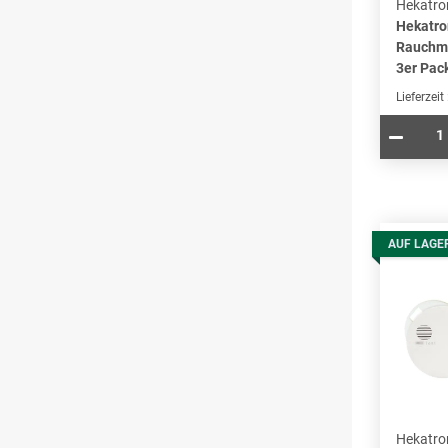
Hekatro
Hekatro
Rauchme
3er Pac
Lieferzeit
AUF LAGE
Hekatro