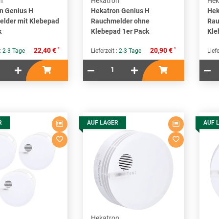
n
Hekatron
Hek
n Genius H
Hekatron Genius H
Hek
lder mit Klebepad
Rauchmelder ohne
Rau
k
Klebepad 1er Pack
Kle
*
*
22,40 €
20,90 €
 :
2-3 Tage
Lieferzeit :
2-3 Tage
Liefe
R
AUF LAGER
AUF 
Hekatron