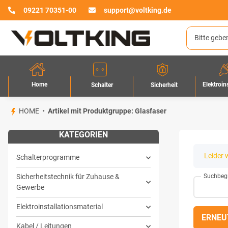
09221 70351-00
support@voltking.de
Home
Elektroin
Sicherheit
Schalter
HOME
Artikel mit Produktgruppe: Glasfaser
KATEGORIEN
x
Leider 
Schalterprogramme
Suchbegr
Sicherheitstechnik für Zuhause &
Gewerbe
Elektroinstallationsmaterial
ERNEU
Kabel / Leitungen