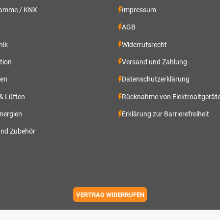
ramme / KNX
Impressum
AGB
nik
Widerrufsrecht
ation
Versand und Zahlung
gen
Datenschutzerklärung
 & Lüften
Rücknahme von Elektroaltgerät
nergien
Erklärung zur Barrierefreiheit
und Zubehör
VERTRAG WIDERRUFEN