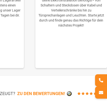
ch Lagerartikel
deine Elektroinstallation benötigst– von
stens einen
Schaltern und Steckdosen über Kabel und
ng unser Lager
Verteilerschränke bis hin zu
 Tagen bei dir.
Türsprechanlagen und Leuchten. Starte jetzt
durch und finde genau das Richtige für dein
nächstes Projekt!
RZEUGT?
ZU DEN BEWERTUNGEN!