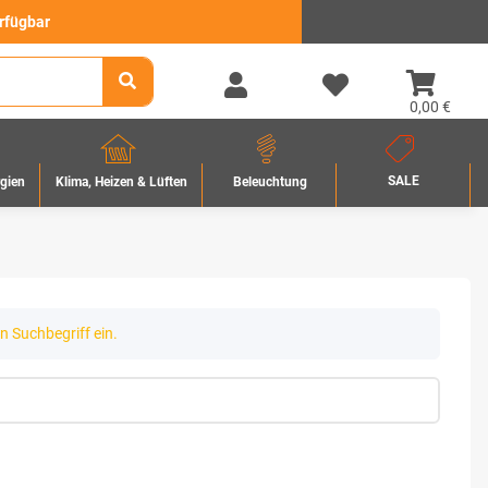
erfügbar
0,00 €
SALE
rgien
Beleuchtung
Klima, Heizen & Lüften
n Suchbegriff ein.