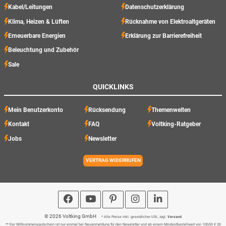
Kabel/Leitungen
Datenschutzerklärung
Klima, Heizen & Lüften
Rücknahme von Elektroaltgeräten
Erneuerbare Energien
Erklärung zur Barrierefreiheit
Beleuchtung und Zubehör
Sale
QUICKLINKS
Mein Benutzerkonto
Rücksendung
Themenwelten
Kontakt
FAQ
Voltking-Ratgeber
Jobs
Newsletter
VERTRAG WIDERRUFEN
© 2026 Voltking GmbH
* Alle Preise inkl. gesetzlicher USt., zzgl.
Versand
** Der Willkommensgutschein ist nur einmal bei Neuanmeldung für den Newsletter und ab einem Mindestbestellwert von 100,00 € 30