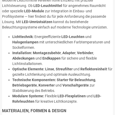
Moderne Leuchtmittel vereinen hohe Effizienz mit präziser
Lichtsteuerung. Ob
LED-Leuchtmittel
für angenehmes Raumlicht
oder spezielle
LED-Module
zur Integration in Einbau- und
Profilsysteme — hier findest du für jede Anforderung die passende
Lösung. Mit
LED-Umrüstsätzen
kannst du bestehende
Beleuchtungssysteme einfach auf moderne Technologie umrüsten.
Lichttechnik:
Energieeffiziente
LED-Leuchten
und
Halogenlampen
mit unterschiedlichen Farbtemperaturen und
Sockelformen.
Installation:
Montagezubehör
,
Adapter
,
Verbinder
,
Abdeckungen
und
Endkappen
für sichere und flexible
Lichtinstallationen.
Optische Elemente:
Linse
,
Streufilter
und
Reflektoreinheit
für
gezielte Lichtlenkung und optimale Ausleuchtung.
Technische Komponenten:
Starter für Beleuchtung
,
Betriebsgeräte
,
Konverter
und
Vorschaltgeräte
zur
Stabilisierung des Betriebs.
Modulare Systeme:
Flexible
LED-Flexplatinen
und
LED-
Rohrleuchten
für kreative Lichtkonzepte.
MATERIALIEN, FORMEN & DESIGN