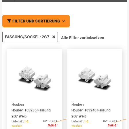
FILTER UND SORTIERUNG
FASSUNG/SOCKEL: 2G7
Alle Filter zurücksetzen
Houben
Houben
Houben 109235 Fassung
Houben 109240 Fassung
2G7 Weiß
2G7 Weiß
UVP:
6,90 €
UVP:
6,90 €
Lieferzeit :
1-2
Lieferzeit :
1-2
*
*
5,08 €
5,08 €
Wochen
Wochen