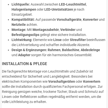
Lichtquelle:
Auswahl zwischen
LED-Leuchtmittel
,
Halogenlampen
oder
LED-Umrüstsätzen
je nach
Einsatzgebiet.
Kompatibilität:
Auf passende
Vorschaltgeräte
,
Konverter
und
Netzteile
achten.
Montage:
Mit
Montagezubehör
,
Verbinder
und
Befestigungsclips
gelingt eine sichere Installation.
Lichtwirkung:
Elemente wie
Linse
oder
Streufilter
beeinflussen
die Lichtverteilung und schaffen individuelle Akzente.
Design & Ergänzungen:
Rahmen
,
Baldachine
,
Abdeckringe
und
Adapter
sorgen für ein harmonisches Gesamtbild.
INSTALLATION & PFLEGE
Die fachgerechte Montage von Leuchtmitteln und Zubehör ist
entscheidend für Sicherheit und Langlebigkeit. Besonders bei
elektrischen Komponenten wie
Vorschaltgeräten
oder
Konvertern
sollte die Installation durch qualifiziertes Fachpersonal erfolgen. Zur
Reinigung genügen weiche, trockene Tücher; Staub und Schmutz auf
Linsen oder Reflektoren sollten regelmäßig entfernt werden, um die
volle Lichtleistung zu erhalten.