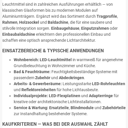
Leuchtmittel sind in zahlreichen Ausführungen erhältlich — von
klassischen Glasformen bis zu modernen Modulen auf
Aluminiumträgern. Ergänzt wird das Sortiment durch
Tragprofile
,
Rahmen
,
Holzsockel
und
Baldachine
, die für eine saubere und
stilvolle Integration sorgen.
Einbaugehäuse
,
Einputzrahmen
oder
Einbaubaldachine
erleichtern den professionellen Einbau und
schaffen eine optisch ansprechende Lichtarchitektur.
EINSATZBEREICHE & TYPISCHE ANWENDUNGEN
Wohnbereich:
LED-Leuchtmittel
in warmweiß für angenehme
Grundbeleuchtung in Wohnzimmer und Küche.
Bad & Feuchträume:
Feuchtigkeitsbeständige Systeme mit
passendem
Zubehör
und
Abdeckringen
.
Arbeits- & Gewerberäume:
Leistungsstarke
LED-Rohrleuchten
und
Reflektoreinheiten
für hohe Lichtausbeute.
Individualprojekte:
LED-Flexplatinen
und
Adapterringe
für
kreative oder architektonische Lichtinstallationen.
Service & Wartung:
Ersatzteile
,
Blindmodule
und
Zubehörteile
zur Instandhaltung bestehender Systeme.
KAUFKRITERIEN — WAS BEI DER AUSWAHL ZÄHLT