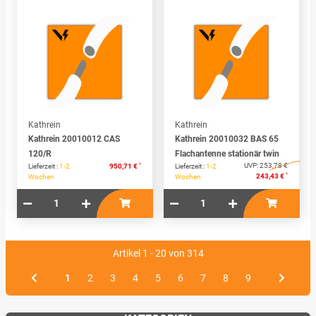
Kathrein
Kathrein
Kathrein 20010012 CAS
Kathrein 20010032 BAS 65
120/R
Flachantenne stationär twin
*
UVP:
253,78 €
Lieferzeit :
1-2
950,71 €
Lieferzeit :
1-2
*
243,43 €
Wochen
Wochen
Artikel 1 - 20 von 314
1
2
3
4
5
6
7
8
9