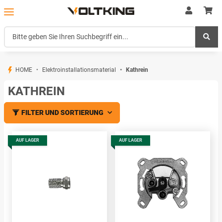
HOME
Elektroinstallationsmaterial
Kathrein
KATHREIN
FILTER UND SORTIERUNG
AUF LAGER
AUF LAGER