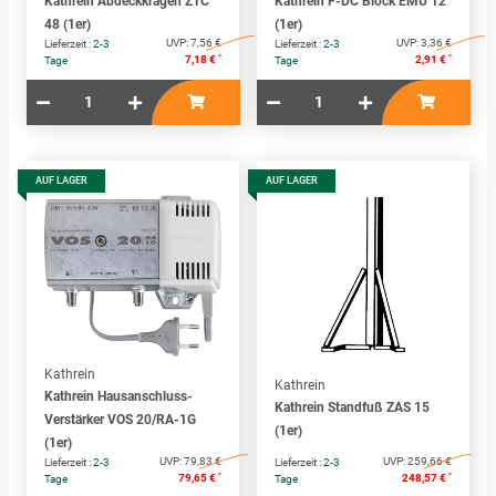
Kathrein Abdeckkragen ZTC
Kathrein F-DC Block EMU 12
48 (1er)
(1er)
UVP:
7,56 €
UVP:
3,36 €
Lieferzeit :
2-3
Lieferzeit :
2-3
*
*
7,18 €
2,91 €
Tage
Tage
AUF LAGER
AUF LAGER
Kathrein
Kathrein
Kathrein Hausanschluss-
Kathrein Standfuß ZAS 15
Verstärker VOS 20/RA-1G
(1er)
(1er)
UVP:
79,83 €
UVP:
259,66 €
Lieferzeit :
2-3
Lieferzeit :
2-3
*
*
79,65 €
248,57 €
Tage
Tage