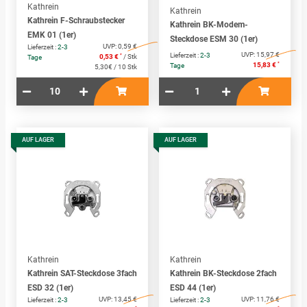
Kathrein
Kathrein
Kathrein F-Schraubstecker
Kathrein BK-Modem-
EMK 01 (1er)
Steckdose ESM 30 (1er)
UVP:
0,59 €
Lieferzeit :
2-3
UVP:
15,97 €
Lieferzeit :
2-3
*
0,53 €
/ Stk
Tage
*
15,83 €
Tage
5,30€ / 10 Stk
AUF LAGER
AUF LAGER
Kathrein
Kathrein
Kathrein SAT-Steckdose 3fach
Kathrein BK-Steckdose 2fach
ESD 32 (1er)
ESD 44 (1er)
UVP:
13,45 €
UVP:
11,76 €
Lieferzeit :
2-3
Lieferzeit :
2-3