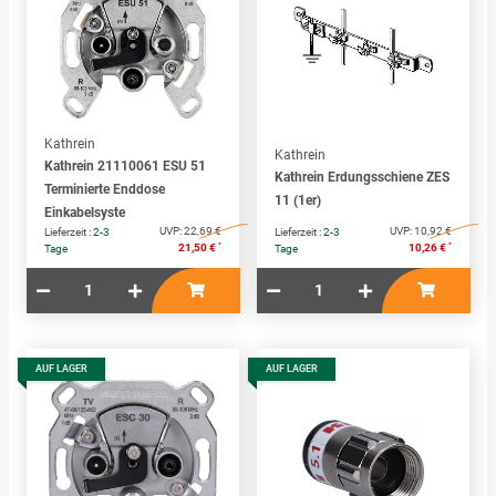
Kathrein
Kathrein
Kathrein 21110061 ESU 51
Kathrein Erdungsschiene ZES
Terminierte Enddose
11 (1er)
Einkabelsyste
UVP:
22,69 €
UVP:
10,92 €
Lieferzeit :
2-3
Lieferzeit :
2-3
*
*
21,50 €
10,26 €
Tage
Tage
AUF LAGER
AUF LAGER