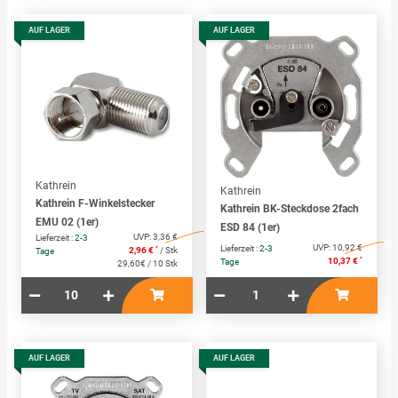
AUF LAGER
AUF LAGER
Kathrein
Kathrein
Kathrein F-Winkelstecker
Kathrein BK-Steckdose 2fach
EMU 02 (1er)
ESD 84 (1er)
UVP:
3,36 €
Lieferzeit :
2-3
UVP:
10,92 €
Lieferzeit :
2-3
*
2,96 €
/ Stk
Tage
*
10,37 €
Tage
29,60€ / 10 Stk
AUF LAGER
AUF LAGER