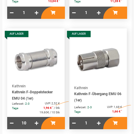
*
*
13,04 €
11,28 €
Tage
Tage
AUF LAGER
AUF LAGER
Kathrein
Kathrein
Kathrein F-Doppelstecker
Kathrein F-Übergang EMU 06
EMU 04 (1er)
(1er)
UVP:
2,52 €
Lieferzeit :
2-3
UVP:
1,68 €
Lieferzeit :
2-3
*
1,96 €
/ Stk
Tage
*
1,66 €
Tage
19,60€ / 10 Stk