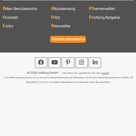
Mein Benutzerkonto
Rücksendung
Themenwelten
Kontakt
FAQ
Voltking-Ratgeber
Jobs
Newsletter
VERTRAG WIDERRUFEN
© 2026 Voltking GmbH
* Alle Preise inkl. gesetzlicher USt., zzgl.
Versand
** Der Willkommensgutschein ist nur einmal bei Neuanmeldung für den Newsletter und ab einem Mindestbestellwert von 100,00 € 30
Tage gültig. Er ist nicht mit anderen Rabattaktionen kombinierbar sowie Bar auszahlbar.