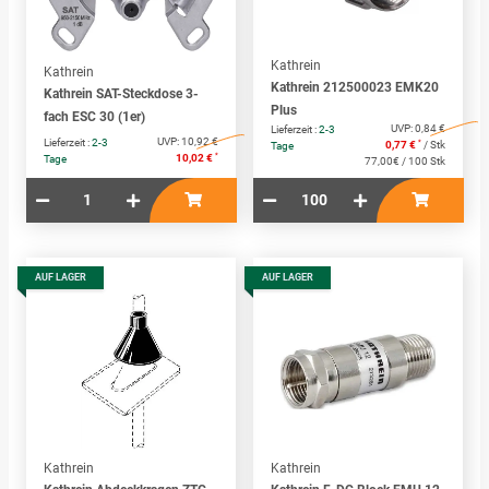
Kathrein
Kathrein
Kathrein 212500023 EMK20
Kathrein SAT-Steckdose 3-
Plus
fach ESC 30 (1er)
UVP:
0,84 €
Lieferzeit :
2-3
UVP:
10,92 €
Lieferzeit :
2-3
*
0,77 €
/ Stk
Tage
*
10,02 €
Tage
77,00€ / 100 Stk
AUF LAGER
AUF LAGER
Kathrein
Kathrein