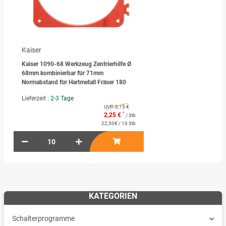
Kaiser
Kaiser 1090-68 Werkzeug Zentrierhilfe Ø
68mm kombinierbar für 71mm
Normabstand für Hartmetall Fräser 180
Lieferzeit :
2-3 Tage
UVP:
3,15 €
*
2,25 €
/ Stk
22,50€ / 10 Stk
KATEGORIEN
Schalterprogramme