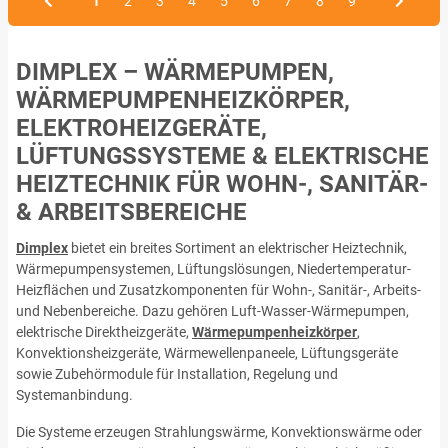
1
2
3
4
5
6
7
8
9
DIMPLEX – WÄRMEPUMPEN,
WÄRMEPUMPENHEIZKÖRPER,
ELEKTROHEIZGERÄTE,
LÜFTUNGSSYSTEME & ELEKTRISCHE
HEIZTECHNIK FÜR WOHN-, SANITÄR-
& ARBEITSBEREICHE
Dimplex
bietet ein breites Sortiment an elektrischer Heiztechnik,
Wärmepumpensystemen, Lüftungslösungen, Niedertemperatur-
Heizflächen und Zusatzkomponenten für Wohn-, Sanitär-, Arbeits-
und Nebenbereiche. Dazu gehören Luft-Wasser-Wärmepumpen,
elektrische Direktheizgeräte,
Wärmepumpenheizkörper
,
Konvektionsheizgeräte, Wärmewellenpaneele, Lüftungsgeräte
sowie Zubehörmodule für Installation, Regelung und
Systemanbindung.
Die Systeme erzeugen Strahlungswärme, Konvektionswärme oder