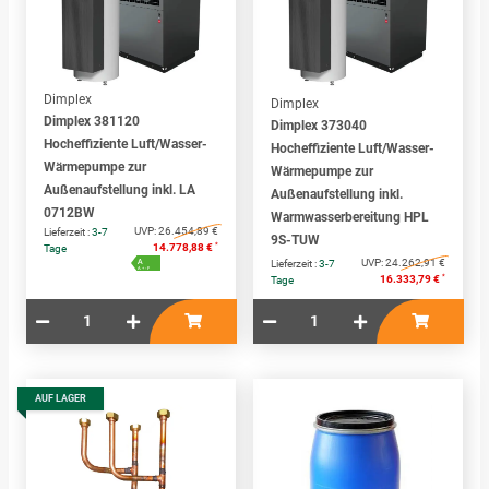
Dimplex
Dimplex
Dimplex 381120
Dimplex 373040
Hocheffiziente Luft/Wasser-
Hocheffiziente Luft/Wasser-
Wärmepumpe zur
Wärmepumpe zur
Außenaufstellung inkl. LA
Außenaufstellung inkl.
0712BW
Warmwasserbereitung HPL
UVP:
26.454,89 €
Lieferzeit :
3-7
9S-TUW
*
14.778,88 €
Tage
A
UVP:
24.262,91 €
Lieferzeit :
3-7
A+ - F
*
16.333,79 €
Tage
AUF LAGER