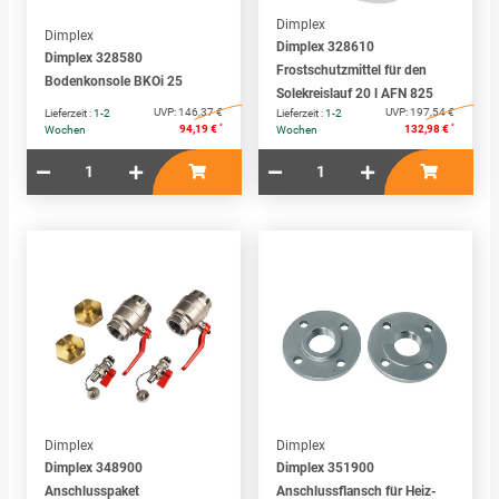
Dimplex
Dimplex
Dimplex 328610
Dimplex 328580
Frostschutzmittel für den
Bodenkonsole BKOi 25
Solekreislauf 20 l AFN 825
UVP:
146,37 €
UVP:
197,54 €
Lieferzeit :
1-2
Lieferzeit :
1-2
*
*
94,19 €
132,98 €
Wochen
Wochen
Dimplex
Dimplex
Dimplex 348900
Dimplex 351900
Anschlusspaket
Anschlussflansch für Heiz-