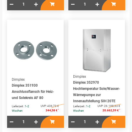
Dimplex
Dimplex
Dimplex 352970
Dimplex 351930
Hochtemperatur Sole/Wasser-
Anschlussflansch für Heiz-
Wärmepumpe zur
und Solekreis AF 80
Innenaufstellung SIH 20TE
UVP:
436,73 €
UVP:
26.188,33 €
Lieferzeit :
1-2
Lieferzeit :
1-2
*
*
344,58 €
20.662,59 €
Wochen
Wochen