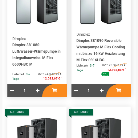
Dimplex
Dimplex
Dimplex 381090 Reversible
Dimplex 381080
Wärmepumpe M Flex Cooling
Luft/Wasser-Wärmepumpe in
mit bis zu 16 kW Heizleistung
Integralbauweise. M Flex
M Flex 0916HBC
0609HBC M
UVP:
23.967,79 €
Lieferzeit :
3-7
*
13.988,88 €
Tage
UVP:
24.039,19 €
A
+++
Lieferzeit :
3-7
A+++ - D
*
12.032,67 €
Tage
AUF LAGER
AUF LAGER