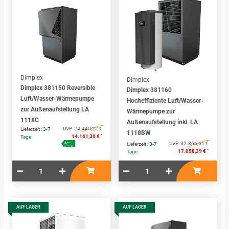
Dimplex
Dimplex
Dimplex 381150 Reversible
Dimplex 381160
Luft/Wasser-Wärmepumpe
Hocheffiziente Luft/Wasser-
zur Außenaufstellung LA
Wärmepumpe zur
1118C
Außenaufstellung inkl. LA
UVP:
24.440,22 €
Lieferzeit :
3-7
1118BW
*
14.161,30 €
Tage
A
UVP:
32.866,61 €
+++
Lieferzeit :
3-7
A+++ - D
*
17.058,39 €
Tage
AUF LAGER
AUF LAGER