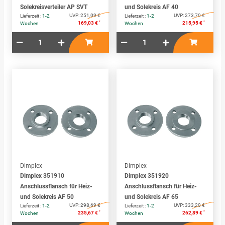
Solekreisverteiler AP SVT
und Solekreis AF 40
UVP:
251,09 €
UVP:
273,70 €
Lieferzeit :
1-2
Lieferzeit :
1-2
*
*
169,03 €
215,95 €
Wochen
Wochen
Dimplex
Dimplex
Dimplex 351910
Dimplex 351920
Anschlussflansch für Heiz-
Anschlussflansch für Heiz-
und Solekreis AF 50
und Solekreis AF 65
UVP:
298,69 €
UVP:
333,20 €
Lieferzeit :
1-2
Lieferzeit :
1-2
*
*
235,67 €
262,89 €
Wochen
Wochen