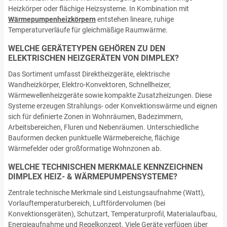
Heizkörper oder flächige Heizsysteme. In Kombination mit
Wärmepumpenheizkörpern
entstehen lineare, ruhige
Temperaturverläufe für gleichmäßige Raumwärme.
WELCHE GERÄTETYPEN GEHÖREN ZU DEN
ELEKTRISCHEN HEIZGERÄTEN VON DIMPLEX?
Das Sortiment umfasst Direktheizgeräte, elektrische
Wandheizkörper, Elektro-Konvektoren, Schnellheizer,
Wärmewellenheizgeräte sowie kompakte Zusatzheizungen. Diese
Systeme erzeugen Strahlungs- oder Konvektionswärme und eignen
sich für definierte Zonen in Wohnräumen, Badezimmern,
Arbeitsbereichen, Fluren und Nebenräumen. Unterschiedliche
Bauformen decken punktuelle Wärmebereiche, flächige
Wärmefelder oder großformatige Wohnzonen ab.
WELCHE TECHNISCHEN MERKMALE KENNZEICHNEN
DIMPLEX HEIZ- & WÄRMEPUMPENSYSTEME?
Zentrale technische Merkmale sind Leistungsaufnahme (Watt),
Vorlauftemperaturbereich, Luftfördervolumen (bei
Konvektionsgeräten), Schutzart, Temperaturprofil, Materialaufbau,
Energieaufnahme und Regelkonzept. Viele Geräte verfügen über