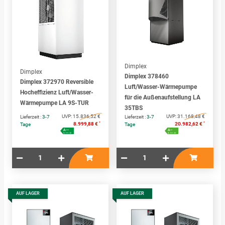
Dimplex
Dimplex
Dimplex 378460
Dimplex 372970 Reversible
Luft/Wasser-Wärmepumpe
Hocheffizienz Luft/Wasser-
für die Außenaufstellung LA
Wärmepumpe LA 9S-TUR
35TBS
UVP:
15.836,52 €
UVP:
31.168,48 €
Lieferzeit :
3-7
Lieferzeit :
3-7
*
*
8.999,88 €
20.982,62 €
Tage
Tage
A
A
+++
++
A+++ - D
A+++ - D
AUF LAGER
AUF LAGER