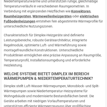
Niedertemperaturwärme und unterstützen ruhige, gleichmäßige
Temperaturverläufe in verschiedenen Raumgeometrien. In
Verbindung mit ergänzenden Heizflächen wie
Konvektoren
,
Raumheizgeräten
,
Wärmewellenheizgeräten
oder
elektrischen
Fußbodenheizungen
entstehen fein abgestimmte Wärmeprofile für
unterschiedliche Nutzungszonen.
Charakteristisch für Dimplex-Heizgeräte sind definierte
Leistungsbereiche, robuste Gerätearchitektur, integrierte
Regelmodule, optimierte Luft- und Wärmeführung sowie
montagefreundliche Konstruktionen. Unterschiedliche
Produktlinien ermöglichen eine präzise Anpassung an Raumgröße,
Temperaturprofil, Installationsumgebung und erforderliche
Heizleistung.
WELCHE SYSTEME BIETET DIMPLEX IM BEREICH
WÄRMEPUMPEN & NIEDERTEMPERATURTECHNIK?
Dimplex stellt Luft-Wasser-Wärmepumpen, Monoblock- und Split-
Wärmepumpen sowie Niedertemperatur-Heizsysteme für
Wohngebäude und modernisierte Bestandsflächen bereit. Die
Geräte arbeiten mit niedrigen Vorlauftemperaturen und
unterstützen effiziente Wärmeerzeugung über großflächige