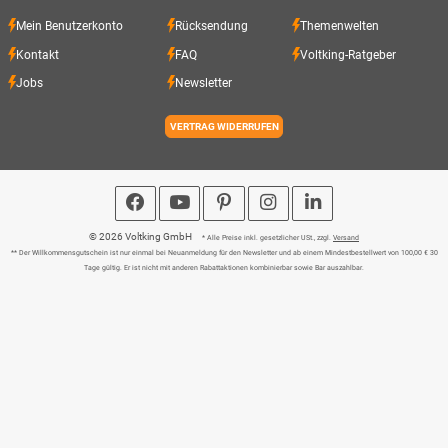
Mein Benutzerkonto
Rücksendung
Themenwelten
Kontakt
FAQ
Voltking-Ratgeber
Jobs
Newsletter
VERTRAG WIDERRUFEN
© 2026 Voltking GmbH
* Alle Preise inkl. gesetzlicher USt., zzgl.
Versand
** Der Willkommensgutschein ist nur einmal bei Neuanmeldung für den Newsletter und ab einem Mindestbestellwert von 100,00 € 30
Tage gültig. Er ist nicht mit anderen Rabattaktionen kombinierbar sowie Bar auszahlbar.