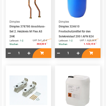
Dimplex
Dimplex
Dimplex 378780 Anschluss-
Dimplex 324610
Set 2. Heizkreis M Flex AS
Frostschutzmittel für den
2HK
Solekreislauf 200 l AFN 824
UVP:
541,45 €
UVP:
1.668,38 €
Lieferzeit :
1-2
Lieferzeit :
1-2
*
*
364,50 €
1.123,15 €
Wochen
Wochen