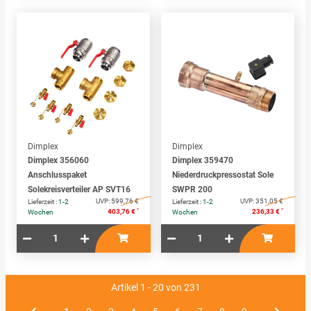
Dimplex
Dimplex
Dimplex 356060
Dimplex 359470
Anschlusspaket
Niederdruckpressostat Sole
Solekreisverteiler AP SVT16
SWPR 200
UVP:
599,76 €
UVP:
351,05 €
Lieferzeit :
1-2
Lieferzeit :
1-2
*
*
403,76 €
236,33 €
Wochen
Wochen
Artikel 1 - 20 von 231