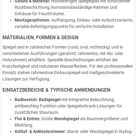
Schutz & Material:
Hochwertiges Spiegelglas mit schützender
Rückbeschichtung; korrosionsbeständige Rahmen und
Gehäuse für Feuchträume.
Montageoptionen:
Aufhängung, Einbau- oder Aufputzvariante;
variable Befestigungspunkte für einfache Installation.
MATERIALIEN, FORMEN & DESIGN
Spiegel sind in zahlreichen Formen (rund, oval, rechteckig) und in
verschiedenen Ausführungen (gerahmt, rahmenlos, mit Alu- oder
Holzrahmen) erhältlich. Spezielle Beschichtungen erhöhen die
Kratzfestigkeit und reduzieren Wasserflecken. Für den professionellen
Einsatz stehen rahmenlose Einbauspiegel und maßgeschneiderte
Lösungen zur Verfügung.
EINSATZBEREICHE & TYPISCHE ANWENDUNGEN
Badbereich:
Badspiegel
mit integrierter Beleuchtung,
antibeschlag-Funktion oder Spiegelschrank-Lösungen für
zusätzlichen Stauraum.
Flur & Entrée:
Große
Wandspiegel
als Raumvergrößerer und
Blickfang.
Schlaf- & Ankleidezimmer:
Stand- oder Wandspiegel in Styling-