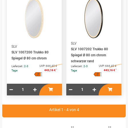
SLV
SLV
SLV 1007202 Trukko 80
SLV 1007200 Trukko 80
Spiegel Ø 80 cm chrom
Spiegel Ø 80 cm chrom
schwarzer rand
UVP:
666,40 €
UVP:
666,40 €
Lieferzeit :
2-3
Lieferzeit :
2-3
*
*
443,16 €
443,16 €
Tage
Tage
F
F
A
A
↑
↑
G
G
Artikel 1 - 4 von 4