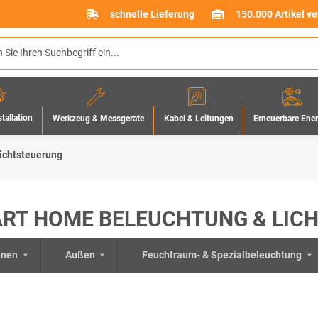
schnelle Lieferung
150.000 Artikel v
stallation
Werkzeug & Messgeräte
Erneuerbare Ene
Kabel & Leitungen
ichtsteuerung
RT HOME BELEUCHTUNG & LIC
nnen
Außen
Feuchtraum- & Spezialbeleuchtung