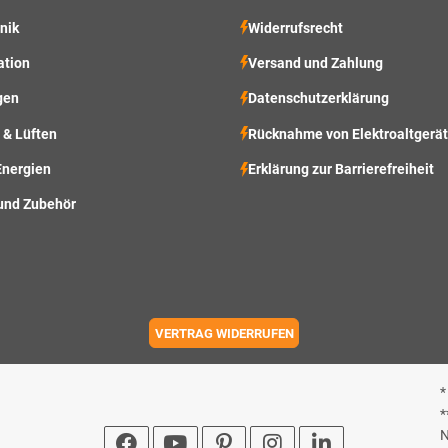
nik
Widerrufsrecht
ation
Versand und Zahlung
gen
Datenschutzerklärung
 & Lüften
Rücknahme von Elektroaltgerä
Energien
Erklärung zur Barrierefreiheit
und Zubehör
VERTRAG WIDERRUFEN
*
*
N