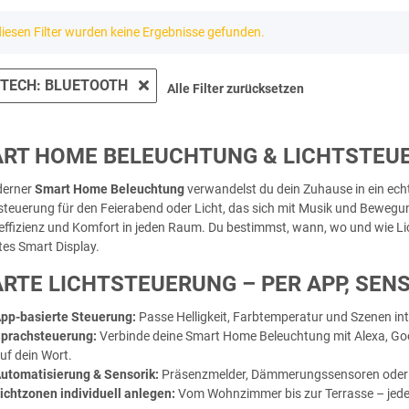
iesen Filter wurden keine Ergebnisse gefunden.
TECH: BLUETOOTH
Alle Filter zurücksetzen
RT HOME BELEUCHTUNG & LICHTSTEUER
derner
Smart Home Beleuchtung
verwandelst du dein Zuhause in ein ech
teuerung für den Feierabend oder Licht, das sich mit Musik und Bewegu
effizienz und Komfort in jeden Raum. Du bestimmst, wann, wo und wie Lic
tes Smart Display.
RTE LICHTSTEUERUNG – PER APP, SE
pp-basierte Steuerung:
Passe Helligkeit, Farbtemperatur und Szenen int
prachsteuerung:
Verbinde deine Smart Home Beleuchtung mit Alexa, Goo
uf dein Wort.
utomatisierung & Sensorik:
Präsenzmelder, Dämmerungssensoren oder Z
ichtzonen individuell anlegen:
Vom Wohnzimmer bis zur Terrasse – jed