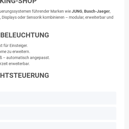
KING-SHOP
teuerungssystemen führender Marken wie
JUNG
,
Busch-Jaeger
,
n, Displays oder Sensorik kombinieren – modular, erweiterbar und
E BELEUCHTUNG
 für Einsteiger.
me zu erweitern.
iß – automatisch angepasst.
rzeit erweiterbar.
CHTSTEUERUNG