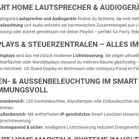
RT HOME LAUTSPRECHER & AUDIOGERÄT
Kategorie
Lautsprecher und Audiogeräte
findest du Systeme, die weit me
eleuchtung
und Audio entsteht ein harmonisches Zusammenspiel aus Lich
gssong oder startet gemeinsam mit deiner Playlist – perfekt für Party, R
PLAYS & STEUERZENTRALEN – ALLES IM
isplays
sind das Herzstück moderner
Lichtsteuerung
. Sie zeigen aktue
berflächen oder Wanddisplays steuerst du mehrere Räume gleichzeitig – i
n möchtest. Ob Stand-Display im Wohnraum oder Unterputz-Panel im Flur: 
EN- & AUSSENBELEUCHTUNG IM SMART 
MUNGSVOLL
nnenbereich:
LED-Deckenleuchten, Wandlampen oder Einbauleuchten lasse
immen.
ußenbereich:
Mit wetterfesten
IP-geschützten
Smart Leuchten steuerst 
prachsteuerung.
tromsparend & sicher:
Intelligente Lichtsteuerung reduziert Energiever