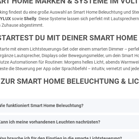
RT HOME MARKEN & SYSTEME IM VOLT
tking findest du eine große Auswahl an Smart Home Beleuchtung und S
SYLUX
sowie
Shelly
. Diese Systeme lassen sich perfekt mit Lautsprecher
n Zuhause abgestimmt.
STARTEST DU MIT DEINER SMART HOM
tarte mit einem Lichtsteuerungs-Set oder einem smarten Dimmer – perfekt
rgänze Lautsprecher, Displays oder Bewegungsmelder, um dein Smart Ho
utze Automationen für Routinen: Morgens helles Licht, abends Warmwe
este die Steuerung per App oder Sprachbefehl – intuitiv, vernetzt und jede
 ZUR SMART HOME BELEUCHTUNG & LI
ie funktioniert Smart Home Beleuchtung?
Kann ich meine vorhandenen Leuchten nachrüsten?
as brauche ich für den Einstieg in die smarte Lichtsteuerung?