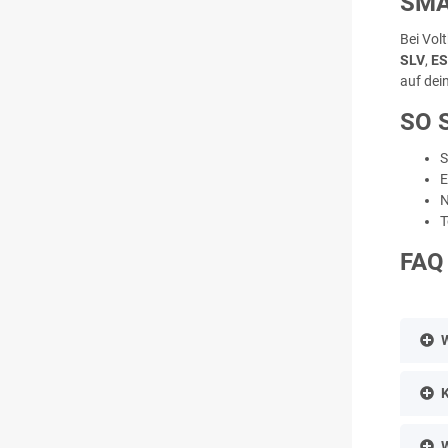
SMA
Bei Vol
SLV
,
E
auf dei
SO 
S
E
N
T
FAQ
W
W