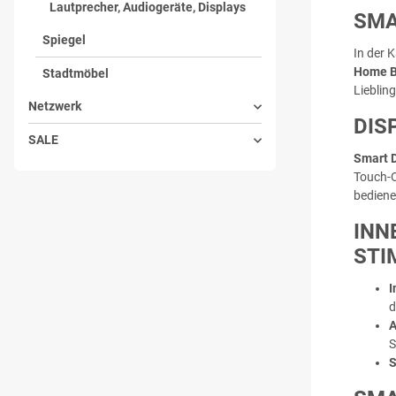
Lautprecher, Audiogeräte, Displays
SMA
Spiegel
In der 
Home B
Stadtmöbel
Lieblin
Netzwerk
DIS
SALE
Smart D
Touch-O
bediene
INN
TIM
I
d
A
S
S