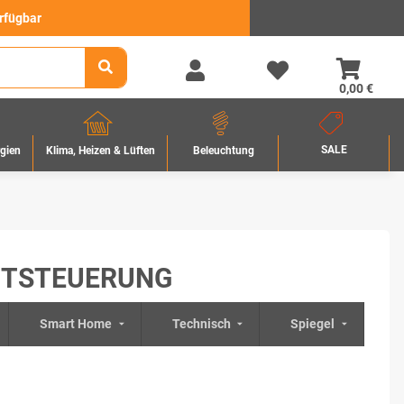
erfügbar
0,00 €
SALE
rgien
Beleuchtung
Klima, Heizen & Lüften
HTSTEUERUNG
Smart Home
Technisch
Spiegel