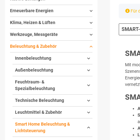
Erneuerbare Energien
x
Für d
Klima, Heizen & Lüften
SMART-
Werkzeuge, Messgeräte
Beleuchtung & Zubehör
SMA
Innenbeleuchtung
Mit mo
Außenbeleuchtung
Szenens
Energie
Feuchtraum- &
vernetz
Spezialbeleuchtung
SMA
Technische Beleuchtung
A
Leuchtmittel & Zubehör
S
a
Smart Home Beleuchtung &
A
Lichtsteuerung
L