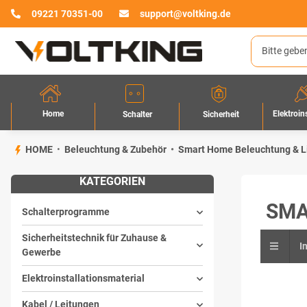
09221 70351-00
support@voltking.de
Home
Elektroin
Sicherheit
Schalter
HOME
Beleuchtung & Zubehör
Smart Home Beleuchtung & L
KATEGORIEN
SMA
Schalterprogramme
Sicherheitstechnik für Zuhause &
I
Gewerbe
Elektroinstallationsmaterial
Kabel / Leitungen