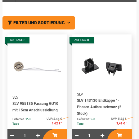
FILTER UND SORTIERUNG
AUF LAGER
AUF LAGER
SLV
SLV
SLV 143130 Endkappe 1-
SLV 955135 Fassung GU10
Phasen Aufbau schwarz (2
mit 15cm Anschlussleitung
Stück)
UVP:
2,44 €
UVP:
5,24 €
Lieferzeit :
2-3
Lieferzeit :
2-3
*
*
1,62 €
3,48 €
Tage
Tage