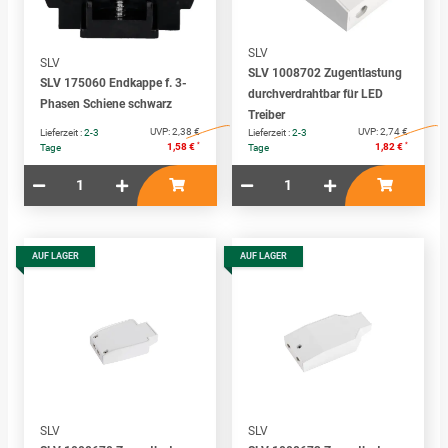
SLV
SLV
SLV 1008702 Zugentlastung
SLV 175060 Endkappe f. 3-
durchverdrahtbar für LED
Phasen Schiene schwarz
Treiber
UVP:
2,38 €
UVP:
2,74 €
Lieferzeit :
2-3
Lieferzeit :
2-3
*
*
1,58 €
1,82 €
Tage
Tage
AUF LAGER
AUF LAGER
SLV
SLV