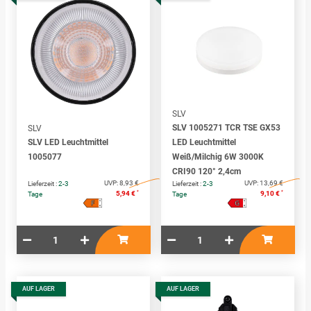
SLV
SLV 1005271 TCR TSE GX53
SLV
SLV LED Leuchtmittel
LED Leuchtmittel
1005077
Weiß/Milchig 6W 3000K
CRI90 120° 2,4cm
UVP:
8,93 €
UVP:
13,69 €
Lieferzeit :
2-3
Lieferzeit :
2-3
*
*
5,94 €
9,10 €
Tage
Tage
F
G
A
A
↑
↑
G
G
AUF LAGER
AUF LAGER