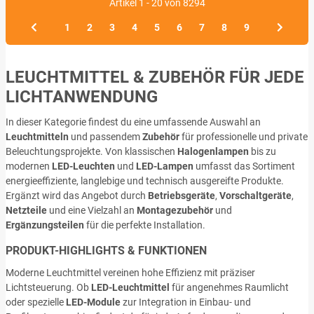
Artikel 1 - 20 von 8294
1
2
3
4
5
6
7
8
9
LEUCHTMITTEL & ZUBEHÖR FÜR JEDE
LICHTANWENDUNG
In dieser Kategorie findest du eine umfassende Auswahl an
Leuchtmitteln
und passendem
Zubehör
für professionelle und private
Beleuchtungsprojekte. Von klassischen
Halogenlampen
bis zu
modernen
LED-Leuchten
und
LED-Lampen
umfasst das Sortiment
energieeffiziente, langlebige und technisch ausgereifte Produkte.
Ergänzt wird das Angebot durch
Betriebsgeräte
,
Vorschaltgeräte
,
Netzteile
und eine Vielzahl an
Montagezubehör
und
Ergänzungsteilen
für die perfekte Installation.
PRODUKT-HIGHLIGHTS & FUNKTIONEN
Moderne Leuchtmittel vereinen hohe Effizienz mit präziser
Lichtsteuerung. Ob
LED-Leuchtmittel
für angenehmes Raumlicht
oder spezielle
LED-Module
zur Integration in Einbau- und