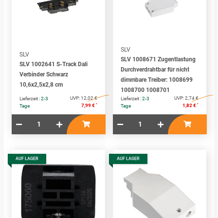
SLV
SLV
SLV 1008671 Zugentlastung
SLV 1002641 S-Track Dali
Durchverdrahtbar für nicht
Verbinder Schwarz
dimmbare Treiber: 1008699
10,6x2,5x2,8 cm
1008700 1008701
UVP:
12,02 €
UVP:
2,74 €
Lieferzeit :
2-3
Lieferzeit :
2-3
*
*
7,99 €
1,82 €
Tage
Tage
AUF LAGER
AUF LAGER