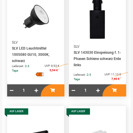
SLV
SLV
SLV LED Leuchtmittel
SLV 143030 Einspeisung f. 1-
1005080 GU10, 3000K,
Phasen Schiene schwarz Erde
schwarz
links
UVP:
8,93 €
Lieferzeit :
2-3
*
5,94 €
Tage
F
A
UVP:
11,13 €
Lieferzeit :
2-3
↑
G
*
7,40 €
Tage
AUF LAGER
AUF LAGER