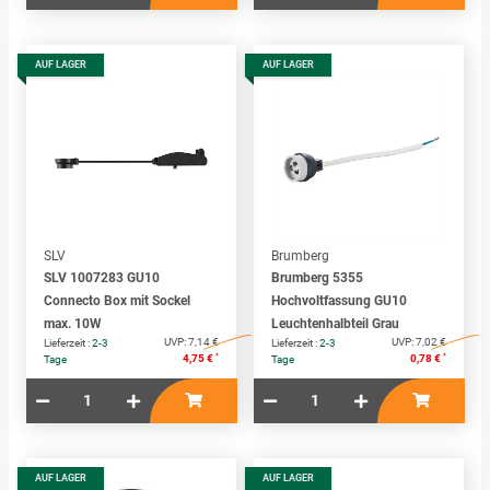
AUF LAGER
AUF LAGER
SLV
Brumberg
SLV 1007283 GU10
Brumberg 5355
Connecto Box mit Sockel
Hochvoltfassung GU10
max. 10W
Leuchtenhalbteil Grau
UVP:
7,14 €
UVP:
7,02 €
Lieferzeit :
2-3
Lieferzeit :
2-3
*
*
4,75 €
0,78 €
Tage
Tage
AUF LAGER
AUF LAGER