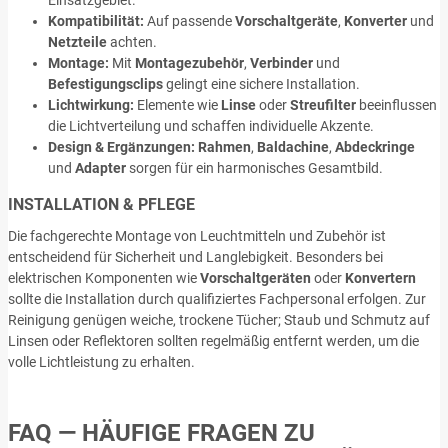
Einsatzgebiet.
Kompatibilität:
Auf passende
Vorschaltgeräte
,
Konverter
und
Netzteile
achten.
Montage:
Mit
Montagezubehör
,
Verbinder
und
Befestigungsclips
gelingt eine sichere Installation.
Lichtwirkung:
Elemente wie
Linse
oder
Streufilter
beeinflussen
die Lichtverteilung und schaffen individuelle Akzente.
Design & Ergänzungen:
Rahmen
,
Baldachine
,
Abdeckringe
und
Adapter
sorgen für ein harmonisches Gesamtbild.
INSTALLATION & PFLEGE
Die fachgerechte Montage von Leuchtmitteln und Zubehör ist
entscheidend für Sicherheit und Langlebigkeit. Besonders bei
elektrischen Komponenten wie
Vorschaltgeräten
oder
Konvertern
sollte die Installation durch qualifiziertes Fachpersonal erfolgen. Zur
Reinigung genügen weiche, trockene Tücher; Staub und Schmutz auf
Linsen oder Reflektoren sollten regelmäßig entfernt werden, um die
volle Lichtleistung zu erhalten.
FAQ — HÄUFIGE FRAGEN ZU