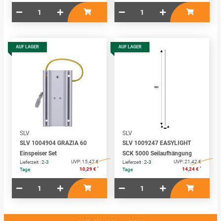
AUF LAGER
AUF LAGER
SLV
SLV
SLV 1004904 GRAZIA 60
SLV 1009247 EASYLIGHT
Einspeiser Set
SCK 5000 Seilaufhängung
UVP:
15,47 €
UVP:
21,42 €
Lieferzeit :
2-3
Lieferzeit :
2-3
*
*
10,29 €
14,24 €
Tage
Tage