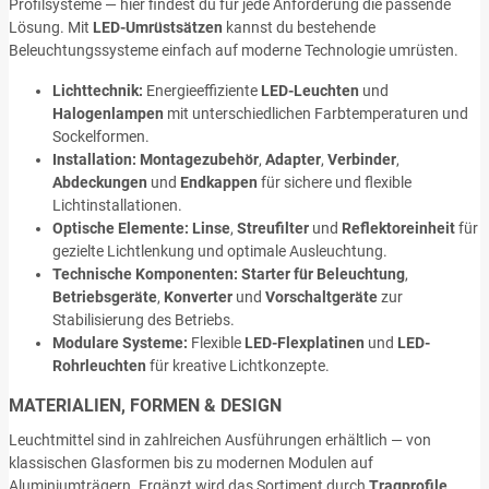
Profilsysteme — hier findest du für jede Anforderung die passende
Lösung. Mit
LED-Umrüstsätzen
kannst du bestehende
Beleuchtungssysteme einfach auf moderne Technologie umrüsten.
Lichttechnik:
Energieeffiziente
LED-Leuchten
und
Halogenlampen
mit unterschiedlichen Farbtemperaturen und
Sockelformen.
Installation:
Montagezubehör
,
Adapter
,
Verbinder
,
Abdeckungen
und
Endkappen
für sichere und flexible
Lichtinstallationen.
Optische Elemente:
Linse
,
Streufilter
und
Reflektoreinheit
für
gezielte Lichtlenkung und optimale Ausleuchtung.
Technische Komponenten:
Starter für Beleuchtung
,
Betriebsgeräte
,
Konverter
und
Vorschaltgeräte
zur
Stabilisierung des Betriebs.
Modulare Systeme:
Flexible
LED-Flexplatinen
und
LED-
Rohrleuchten
für kreative Lichtkonzepte.
MATERIALIEN, FORMEN & DESIGN
Leuchtmittel sind in zahlreichen Ausführungen erhältlich — von
klassischen Glasformen bis zu modernen Modulen auf
Aluminiumträgern. Ergänzt wird das Sortiment durch
Tragprofile
,