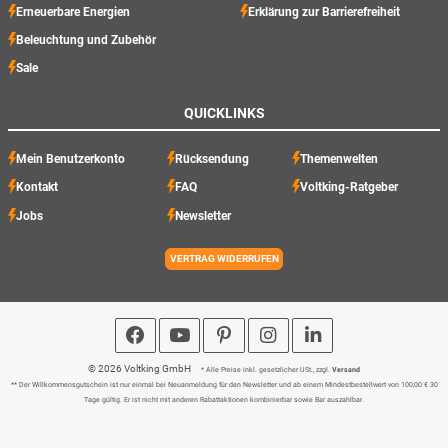
Erneuerbare Energien
Erklärung zur Barrierefreiheit
Beleuchtung und Zubehör
Sale
QUICKLINKS
Mein Benutzerkonto
Rücksendung
Themenwelten
Kontakt
FAQ
Voltking-Ratgeber
Jobs
Newsletter
VERTRAG WIDERRUFEN
© 2026 Voltking GmbH
* Alle Preise inkl. gesetzlicher USt., zzgl.
Versand
** Der Willkommensgutschein ist nur einmal bei Neuanmeldung für den Newsletter und ab einem Mindestbestellwert von 100,00 € 30
Tage gültig. Er ist nicht mit anderen Rabattaktionen kombinierbar sowie Bar auszahlbar.