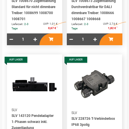
SLV 1008670 Zugentlastung
SLV 1008673 Zugentlastung
Standard für nicht dimmbare
Durchverdrahtbar für DALI
Treiber: 1008699 1008700
dimmbare Treiber: 1008666
1008701
1008667 1008668
UVP:
1,01 €
UVP:
2,74 €
Lieferzeit :
2-3
Lieferzeit :
2-3
*
*
0,67 €
1,82 €
Tage
Tage
AUF LAGER
AUF LAGER
SLV
SLV
SLV 143120 Pendeladapter
SLV 228726 T-Verbinderbox
1-Phasen schwarz inkl.
IP68 3polig
Zugentlastung