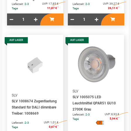
UVP:
17,85 €
UVP:
39,27 €
Lieferzeit :
2-3
Lieferzeit :
2-3
*
*
11,87 €
26,11 €
Tage
Tage
AUF LAGER
AUF LAGER
SLV
SLV
SLV 1005075 LED
SLV 1008674 Zugentlastung
Leuchtmittel QPAR51 GU10
Standard für DALI dimmbare
2700K Grau
Treiber: 1008669
UVP:
8,93 €
Lieferzeit :
2-3
*
5,94 €
Tage
F
A
UVP:
1,01 €
Lieferzeit :
2-3
↑
G
*
0,67 €
Tage