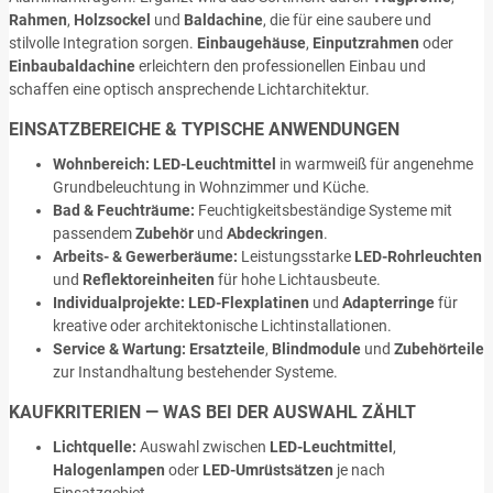
Rahmen
,
Holzsockel
und
Baldachine
, die für eine saubere und
stilvolle Integration sorgen.
Einbaugehäuse
,
Einputzrahmen
oder
Einbaubaldachine
erleichtern den professionellen Einbau und
schaffen eine optisch ansprechende Lichtarchitektur.
EINSATZBEREICHE & TYPISCHE ANWENDUNGEN
Wohnbereich:
LED-Leuchtmittel
in warmweiß für angenehme
Grundbeleuchtung in Wohnzimmer und Küche.
Bad & Feuchträume:
Feuchtigkeitsbeständige Systeme mit
passendem
Zubehör
und
Abdeckringen
.
Arbeits- & Gewerberäume:
Leistungsstarke
LED-Rohrleuchten
und
Reflektoreinheiten
für hohe Lichtausbeute.
Individualprojekte:
LED-Flexplatinen
und
Adapterringe
für
kreative oder architektonische Lichtinstallationen.
Service & Wartung:
Ersatzteile
,
Blindmodule
und
Zubehörteile
zur Instandhaltung bestehender Systeme.
KAUFKRITERIEN — WAS BEI DER AUSWAHL ZÄHLT
Lichtquelle:
Auswahl zwischen
LED-Leuchtmittel
,
Halogenlampen
oder
LED-Umrüstsätzen
je nach