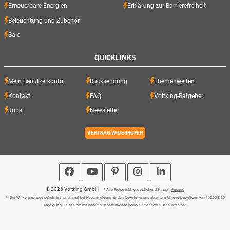
Erneuerbare Energien
Erklärung zur Barrierefreiheit
Beleuchtung und Zubehör
Sale
QUICKLINKS
Mein Benutzerkonto
Rücksendung
Themenwelten
Kontakt
FAQ
Voltking-Ratgeber
Jobs
Newsletter
VERTRAG WIDERRUFEN
© 2026 Voltking GmbH
* Alle Preise inkl. gesetzlicher USt., zzgl.
Versand
** Der Willkommensgutschein ist nur einmal bei Neuanmeldung für den Newsletter und ab einem Mindestbestellwert von 100,00 € 30
Tage gültig. Er ist nicht mit anderen Rabattaktionen kombinierbar sowie Bar auszahlbar.