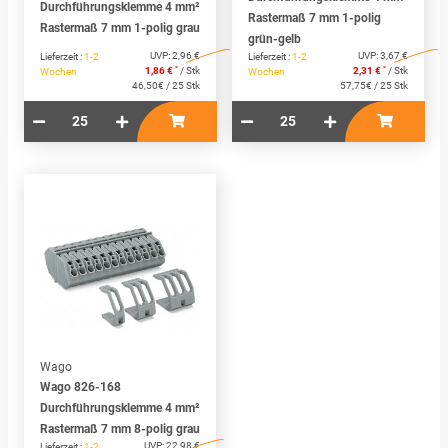
Durchführungsklemme 4 mm²
Rastermaß 7 mm 1-polig
Rastermaß 7 mm 1-polig grau
grün-gelb
UVP:
2,96 €
UVP:
3,67 €
Lieferzeit :
1-2
Lieferzeit :
1-2
*
*
1,86 €
/ Stk
2,31 €
/ Stk
Wochen
Wochen
46,50€ / 25 Stk
57,75€ / 25 Stk
Wago
Wago 826-168
Durchführungsklemme 4 mm²
Rastermaß 7 mm 8-polig grau
UVP:
22,98 €
Lieferzeit :
1-2