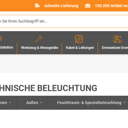
schnelle Lieferung
150.000 Artikel v
stallation
Werkzeug & Messgeräte
Erneuerbare Ene
Kabel & Leitungen
HNISCHE BELEUCHTUNG
nnen
Außen
Feuchtraum- & Spezialbeleuchtung