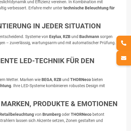
slichtdynamik und Effizienz vereinen. In Kombination mit
ltig verbessert. Erfahre mehr unter
technische Beleuchtung für
TIERUNG IN JEDER SITUATION
ntscheidend. Systeme von
Esylux
,
RZB
und
Bachmann
sorgen
en – zuverlässig, wartungsarm und mit automatischer Prüfung.
NTE LED-TECHNIK FÜR DEN A
chem Wetter. Marken wie
BEGA
,
RZB
und
THORNeco
bieten
chtung
. Ihre LED-Systeme kombinieren robustes Design mit
R MARKEN, PRODUKTE & EMOTIONEN
Retailbeleuchtung
von
Brumberg
oder
THORNeco
betont
trahlern lassen sich Akzente setzen, Zonen gestalten und