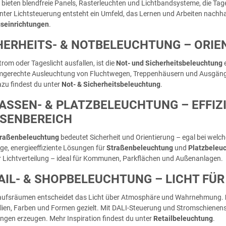
bieten blendfreie Panels, Rasterleuchten und Lichtbandsysteme, die Tage
genter Lichtsteuerung entsteht ein Umfeld, das Lernen und Arbeiten nachha
gseinrichtungen
.
HERHEITS- & NOTBELEUCHTUNG – ORIEN
rom oder Tageslicht ausfallen, ist die
Not- und Sicherheitsbeleuchtung
e
mgerechte Ausleuchtung von Fluchtwegen, Treppenhäusern und Ausgäng
zu findest du unter
Not- & Sicherheitsbeleuchtung
.
ASSEN- & PLATZBELEUCHTUNG – EFFIZIE
ENBEREICH
raßenbeleuchtung
bedeutet Sicherheit und Orientierung – egal bei wel
ige, energieeffiziente Lösungen für
Straßenbeleuchtung
und
Platzbeleu
r Lichtverteilung – ideal für Kommunen, Parkflächen und Außenanlagen.
AIL- & SHOPBELEUCHTUNG – LICHT FÜ
kaufsräumen entscheidet das Licht über Atmosphäre und Wahrnehmung.
lien, Farben und Formen gezielt. Mit DALI-Steuerung und Stromschienens
gen erzeugen. Mehr Inspiration findest du unter
Retailbeleuchtung
.