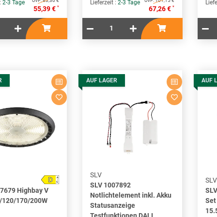
UVP:
83,30 €
UVP:
101,15 €
 :
2-3 Tage
Lieferzeit :
2-3 Tage
Liefe
*
*
55,39 €
67,26 €
R
AUF LAGER
AUF 
SLV
D
A
SLV
↑
G
SLV 1007892
7679 Highbay V
SLV
Notlichtelement inkl. Akku
0/120/170/200W
Set
Statusanzeige
15.
Testfunktionen DALI