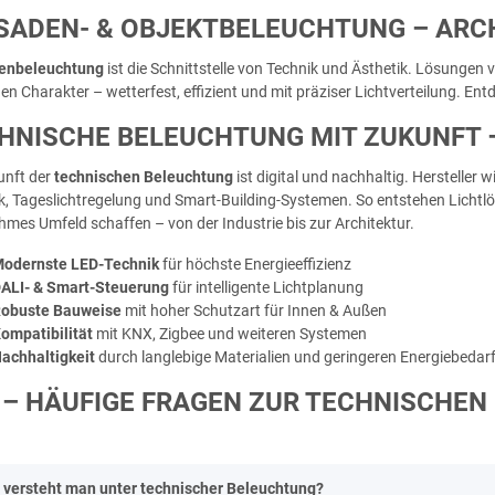
SADEN- & OBJEKTBELEUCHTUNG – ARC
enbeleuchtung
ist die Schnittstelle von Technik und Ästhetik. Lösungen
n Charakter – wetterfest, effizient und mit präziser Lichtverteilung. Ent
HNISCHE BELEUCHTUNG MIT ZUKUNFT –
unft der
technischen Beleuchtung
ist digital und nachhaltig. Hersteller w
k, Tageslichtregelung und Smart-Building-Systemen. So entstehen Lichtlös
mes Umfeld schaffen – von der Industrie bis zur Architektur.
odernste LED-Technik
für höchste Energieeffizienz
ALI- & Smart-Steuerung
für intelligente Lichtplanung
obuste Bauweise
mit hoher Schutzart für Innen & Außen
ompatibilität
mit KNX, Zigbee und weiteren Systemen
achhaltigkeit
durch langlebige Materialien und geringeren Energiebedar
 – HÄUFIGE FRAGEN ZUR TECHNISCHE
 versteht man unter technischer Beleuchtung?