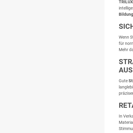
TRILUX
intelli
Bildun
SIC
Wenn St
für nor
Mehr da
STR
USS
Gute
St
langleb
präzise
RET
In Ver
Materia
Stimmun