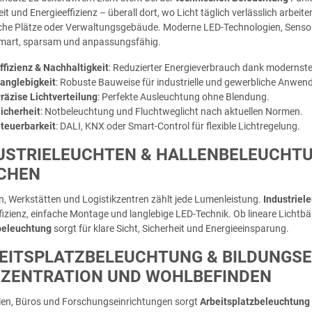
eit und Energieeffizienz – überall dort, wo Licht täglich verlässlich arbe
iche Plätze oder Verwaltungsgebäude. Moderne LED-Technologien, Sensor
mart, sparsam und anpassungsfähig.
ffizienz & Nachhaltigkeit
: Reduzierter Energieverbrauch dank modernste
anglebigkeit
: Robuste Bauweise für industrielle und gewerbliche Anwen
räzise Lichtverteilung
: Perfekte Ausleuchtung ohne Blendung.
icherheit
: Notbeleuchtung und Fluchtweglicht nach aktuellen Normen.
teuerbarkeit
: DALI, KNX oder Smart-Control für flexible Lichtregelung.
USTRIELEUCHTEN & HALLENBELEUCHTUNG
HEN
en, Werkstätten und Logistikzentren zählt jede Lumenleistung.
Industriel
fizienz, einfache Montage und langlebige LED-Technik. Ob lineare Licht
beleuchtung
sorgt für klare Sicht, Sicherheit und Energieeinsparung.
EITSPLATZBELEUCHTUNG & BILDUNGSE
ZENTRATION UND WOHLBEFINDEN
len, Büros und Forschungseinrichtungen sorgt
Arbeitsplatzbeleuchtung