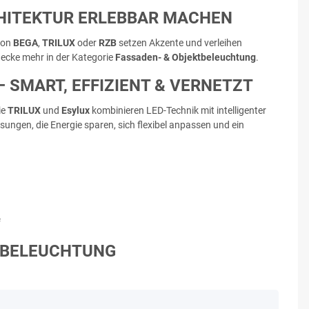
HITEKTUR ERLEBBAR MACHEN
 von
BEGA
,
TRILUX
oder
RZB
setzen Akzente und verleihen
decke mehr in der Kategorie
Fassaden- & Objektbeleuchtung
.
 SMART, EFFIZIENT & VERNETZT
ie
TRILUX
und
Esylux
kombinieren LED-Technik mit intelligenter
ungen, die Energie sparen, sich flexibel anpassen und ein
f
N BELEUCHTUNG