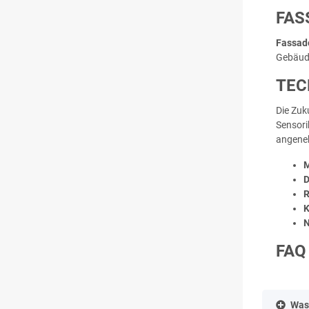
FAS
Fassad
Gebäude
TEC
Die Zuk
Sensori
angeneh
M
D
R
K
N
FAQ
Was