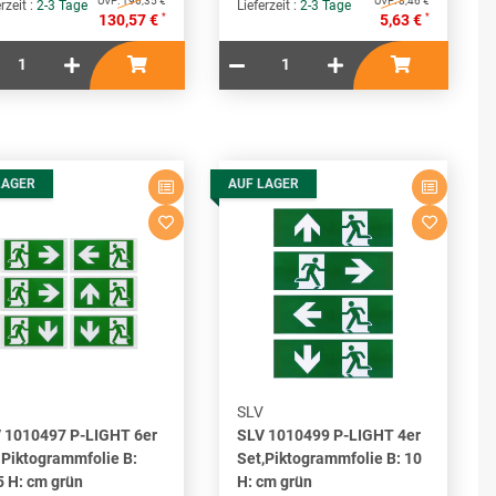
UVP:
196,35 €
UVP:
8,46 €
rzeit :
2-3 Tage
Lieferzeit :
2-3 Tage
*
*
130,57 €
5,63 €
LAGER
AUF LAGER
SLV
 1010497 P-LIGHT 6er
SLV 1010499 P-LIGHT 4er
 Piktogrammfolie B:
Set,Piktogrammfolie B: 10
5 H: cm grün
H: cm grün