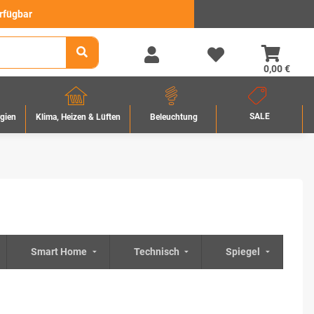
erfügbar
0,00 €
SALE
rgien
Beleuchtung
Klima, Heizen & Lüften
Smart Home
Technisch
Spiegel