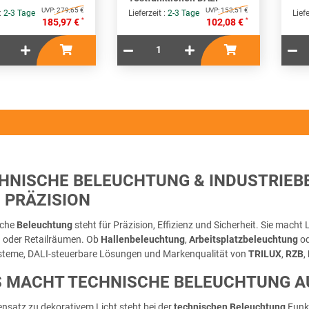
UVP:
279,65 €
UVP:
153,51 €
 :
2-3 Tage
Lieferzeit :
2-3 Tage
Liefe
*
*
185,97 €
102,08 €
HNISCHE BELEUCHTUNG & INDUSTRIEB
 PRÄZISION
sche
Beleuchtung
steht für Präzision, Effizienz und Sicherheit. Sie macht 
 oder Retailräumen. Ob
Hallenbeleuchtung
,
Arbeitsplatzbeleuchtung
o
teme, DALI-steuerbare Lösungen und Markenqualität von
TRILUX
,
RZB
,
 MACHT TECHNISCHE BELEUCHTUNG A
nsatz zu dekorativem Licht steht bei der
technischen Beleuchtung
Funkt