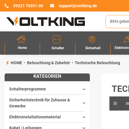
09221 70351-00
support@voltking.de
Home
Elektroin
Sicherheit
Schalter
HOME
Beleuchtung & Zubehör
Technische Beleuchtung
KATEGORIEN
TEC
Schalterprogramme
Sicherheitstechnik für Zuhause &
I
Gewerbe
Elektroinstallationsmaterial
Kabel / Leitungen