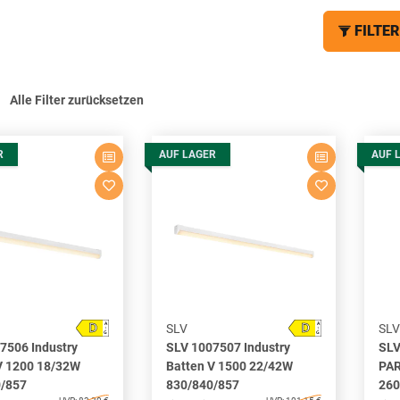
FILTER
Alle Filter zurücksetzen
R
AUF LAGER
AUF 
D
D
A
A
SLV
SLV
↑
↑
G
G
7506 Industry
SLV 1007507 Industry
SLV
V 1200 18/32W
Batten V 1500 22/42W
PAR
0/857
830/840/857
26