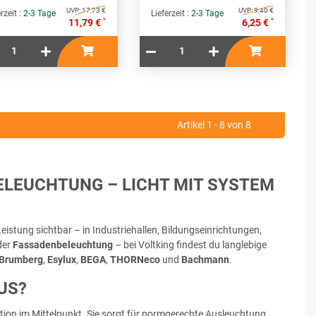
UVP:
17,73 €
UVP:
9,40 €
rzeit :
2-3 Tage
Lieferzeit :
2-3 Tage
*
*
11,79 €
6,25 €
Artikel 1 - 8 von 8
ELEUCHTUNG – LICHT MIT SYSTEM
Leistung sichtbar – in Industriehallen, Bildungseinrichtungen,
der
Fassadenbeleuchtung
– bei Voltking findest du langlebige
Brumberg
,
Esylux
,
BEGA
,
THORNeco
und
Bachmann
.
US?
ion im Mittelpunkt. Sie sorgt für normgerechte Ausleuchtung,