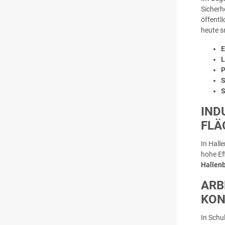
Sicherh
öffentl
heute s
E
L
P
S
S
IND
LÄC
In Hall
hohe Ef
Hallen
ARB
KON
In Schu