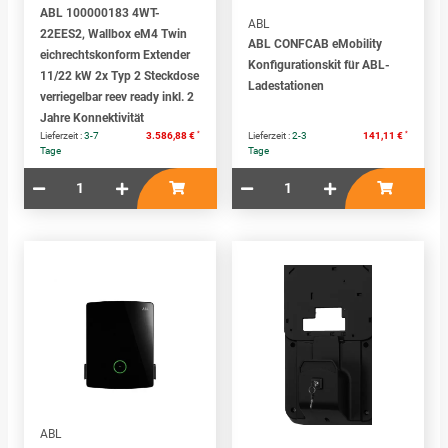
ABL 100000183 4WT-
ABL
22EES2, Wallbox eM4 Twin
ABL CONFCAB eMobility
eichrechtskonform Extender
Konfigurationskit für ABL-
11/22 kW 2x Typ 2 Steckdose
Ladestationen
verriegelbar reev ready inkl. 2
Jahre Konnektivität
*
*
Lieferzeit :
3-7
3.586,88 €
Lieferzeit :
2-3
141,11 €
Tage
Tage
ABL