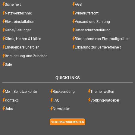
Sicherheit
AGB
Netzwerktechnik
Widerrufsrecht
Elektroinstallation
Versand und Zahlung
Kabel/Leitungen
Datenschutzerklärung
Klima, Heizen & Lüften
Rücknahme von Elektroaltgeräten
Erneuerbare Energien
Erklärung zur Barrierefreiheit
Beleuchtung und Zubehör
Sale
QUICKLINKS
Mein Benutzerkonto
Rücksendung
Themenwelten
Kontakt
FAQ
Voltking-Ratgeber
Jobs
Newsletter
VERTRAG WIDERRUFEN