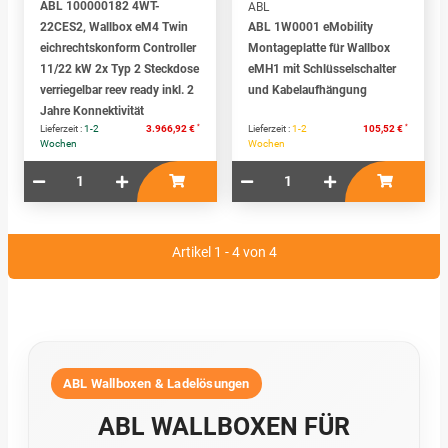
ABL 100000182 4WT-
ABL
22CES2, Wallbox eM4 Twin
ABL 1W0001 eMobility
eichrechtskonform Controller
Montageplatte für Wallbox
11/22 kW 2x Typ 2 Steckdose
eMH1 mit Schlüsselschalter
verriegelbar reev ready inkl. 2
und Kabelaufhängung
Jahre Konnektivität
*
*
Lieferzeit :
1-2
3.966,92 €
Lieferzeit :
1-2
105,52 €
Wochen
Wochen
Artikel 1 - 4 von 4
ABL Wallboxen & Ladelösungen
ABL WALLBOXEN FÜR